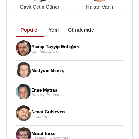
Cavit Çetin Güner
Hakan Vanlı
Popüler
Yeni
Gündemde
Recep Tayyip Erdoğan
Cumhurbaşkanı
Medyum Memiş
Emre Matraş
Şarkıcı
,
İş adamı
Necat Gülseven
İş adamı
Murat Birsel
Gazeteci
,
Anchorman