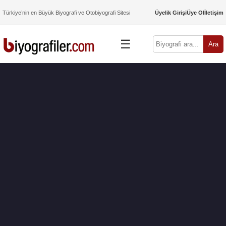
Türkiye’nin en Büyük Biyografi ve Otobiyografi Sitesi
Üyelik Girişi
Üye Ol
İletişim
☰
Ara