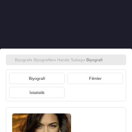
Biyografi
›
Biyografiler
›
Hande Subaşı
› Biyografi
Biyografi
Filmler
İstatistik