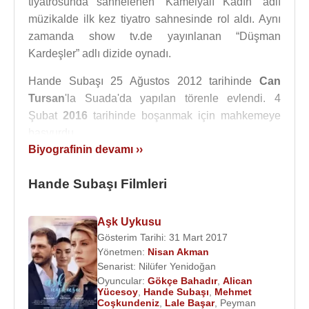
tiyatrosunda sahnelenen “Kamelyalı Kadın” adlı
müzikalde ilk kez tiyatro sahnesinde rol aldı. Aynı
zamanda show tv.de yayınlanan “Düşman
Kardeşler” adlı dizide oynadı.
Hande Subaşı 25 Ağustos 2012 tarihinde
Can
Tursan
'la Suada'da yapılan törenle evlendi. 4
Şubat
2016
tarihinde boşanmak için mahkemeye
başvurdu.
Biyografinin devamı ››
8 Aralık
2014 tarihinde
TRT 1
’de başlayan “
Diriliş:
Ertuğrul Gazi
” adlı dizide
Engin Altan Düzyatan
Hande Subaşı Filmleri
Ertuğrul Gazi
’yi canlandırırken
Esra Bilgiç
Halime
Hatun karakterini canlandırdı. Diğer rollerde ise
Aşk Uykusu
Kaan Taşaner
,
Didem Balçın
,
Serdar Gökhan
,
Gösterim Tarihi: 31 Mart 2017
Hülya Darcan
,
Levent Öktem
,
Hakan Vanlı
,
Yönetmen:
Nisan Akman
Serdar Deniz
,
Turgut Tunçalp
,
Mehmet Çevik
,
Senarist:
Nilüfer Yenidoğan
Cavit Çetin Güner
Oyuncular:
,
Hande Subaşı
Gökçe Bahadır
,
ve
Alican
Osman
Yücesoy
,
Hande Subaşı
,
Mehmet
Soykut
gibi isimler rol aldı.
Coşkundeniz
,
Lale Başar
,
Peyman