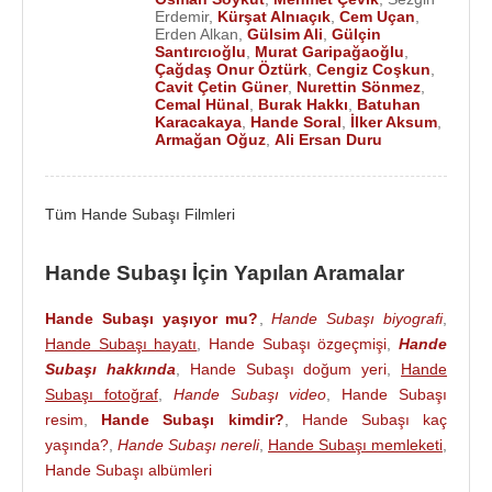
Erdemir
,
Kürşat Alnıaçık
,
Cem Uçan
,
Erden Alkan
,
Gülsim Ali
,
Gülçin
Santırcıoğlu
,
Murat Garipağaoğlu
,
Çağdaş Onur Öztürk
,
Cengiz Coşkun
,
Cavit Çetin Güner
,
Nurettin Sönmez
,
Cemal Hünal
,
Burak Hakkı
,
Batuhan
Karacakaya
,
Hande Soral
,
İlker Aksum
,
Armağan Oğuz
,
Ali Ersan Duru
Tüm Hande Subaşı Filmleri
Hande Subaşı İçin Yapılan Aramalar
Hande Subaşı yaşıyor mu?
,
Hande Subaşı biyografi
,
Hande Subaşı hayatı
,
Hande Subaşı özgeçmişi
,
Hande
Subaşı hakkında
,
Hande Subaşı doğum yeri
,
Hande
Subaşı fotoğraf
,
Hande Subaşı video
,
Hande Subaşı
resim
,
Hande Subaşı kimdir?
,
Hande Subaşı kaç
yaşında?
,
Hande Subaşı nereli
,
Hande Subaşı memleketi
,
Hande Subaşı albümleri