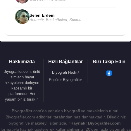
Selen Erdem
Antrenör
,
Basketbolcu
,
Sporcu
Hakkımızda
Hızlı Bağlantılar
Bizi Takip Edin
Biyografiler.com, ünlü
Biyografi Nedir?
isimlerin hayat
Popüler Biyografiler
hikayelerini derleyen
kapsamlı bir
platformdur. Her
yaşam bir iz bırakır.
Biyografiler.com'da yer alan biyografi ve makalelerin tümü,
Biyografiler.com editörleri tarafından hazırlanmaktadır. Dilediğiniz
biyografi ve makaleyi, sitenizde,
"Kaynak: Biyografiler.com"
formatıyla kaynak göstererek kullanabilirsiniz. 20'den fazla biyografi ya