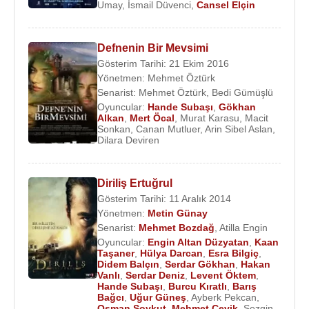
Umay
,
İsmail Düvenci
,
Cansel Elçin
Filmlerive Dizileri :
2006 - Adak
Defnenin Bir Mevsimi
2006 - Kuşdili
Gösterim Tarihi: 21 Ekim 2016
2007-2009 - Elveda Rumeli
Yönetmen:
Mehmet Öztürk
2009 - Gelecekten Bir Gün
Senarist:
Mehmet Öztürk
,
Bedi Gümüşlü
2009 - Güneşi Gördüm
Oyuncular:
Hande Subaşı
,
Gökhan
Alkan
,
Mert Öcal
,
Murat Karasu
,
Macit
2010 - Elde Var Hayat
Sonkan
,
Canan Mutluer
,
Arin Sibel Aslan
,
2011 - Anadolu Kartalları
Dilara Deviren
2012 - Düşman Kardeşler
2013 - Merhamet
Diriliş Ertuğrul
2014 - 2015 - Diriliş: Ertuğrul Gazi (Aykız)(Dizi)
Gösterim Tarihi: 11 Aralık 2014
2015 - Propaganda 2 (Sinema Filmi)
Yönetmen:
Metin Günay
Senarist:
Mehmet Bozdağ
,
Atilla Engin
Oyuncular:
Engin Altan Düzyatan
,
Kaan
Taşaner
,
Hülya Darcan
,
Esra Bilgiç
,
Kaynak:Biyografiler.com
Didem Balçın
,
Serdar Gökhan
,
Hakan
Vanlı
,
Serdar Deniz
,
Levent Öktem
,
Hande Subaşı
,
Burcu Kıratlı
,
Barış
Bağcı
,
Uğur Güneş
,
Ayberk Pekcan
,
Osman Soykut
,
Mehmet Çevik
,
Sezgin