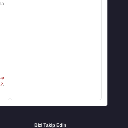
yla
ap
a?
,
Bizi Takip Edin