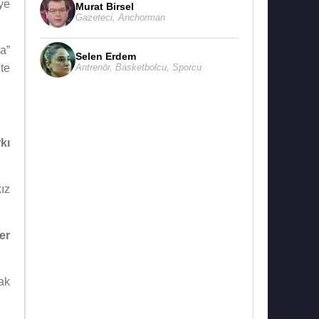
ye
Murat Birsel
Gazeteci
,
Anchorman
a”
Selen Erdem
Antrenör
,
Basketbolcu
,
Sporcu
te
kı
kız
er
ak