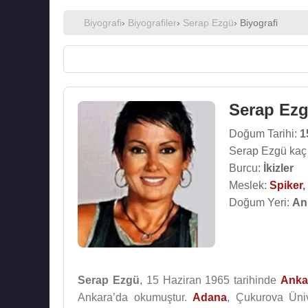
Biyografi
›
Biyografiler
›
Serap Ezgü
› Biyografi
Serap Ez
Doğum Tarihi:
1
Serap Ezgü kaç
Burcu:
İkizler
Meslek:
Spiker
,
Doğum Yeri:
An
Serap Ezgü
, 15 Haziran 1965 tarihinde
Anka
Ankara’da okumuştur.
Adana
, Çukurova Üniv