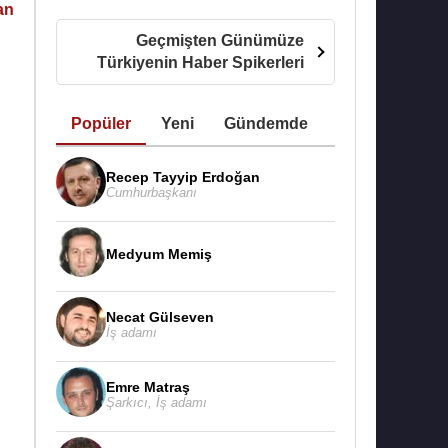
an
Geçmişten Günümüze
Türkiyenin Haber Spikerleri
Popüler
Yeni
Gündemde
Recep Tayyip Erdoğan
Cumhurbaşkanı
Medyum Memiş
Necat Gülseven
İş adamı
Emre Matraş
Şarkıcı
,
İş adamı