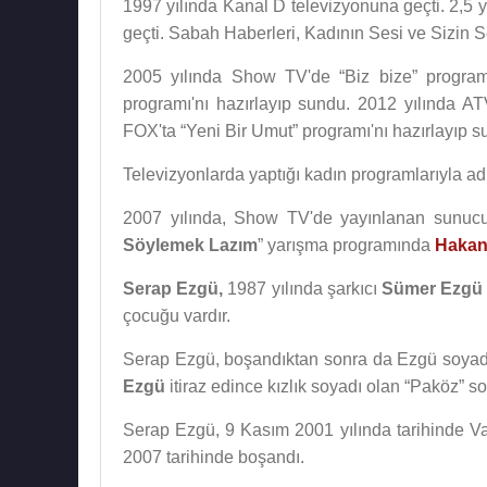
1997 yılında Kanal D televizyonuna geçti. 2,5 
geçti. Sabah Haberleri, Kadının Sesi ve Sizin Se
2005 yılında Show TV'de “Biz bize” program
programı'nı hazırlayıp sundu. 2012 yılında A
FOX'ta “Yeni Bir Umut” programı'nı hazırlayıp s
Televizyonlarda yaptığı kadın programlarıyla adı
2007 yılında, Show TV'de yayınlanan sunucu
Söylemek Lazım
” yarışma programında
Hakan
Serap Ezgü,
1987 yılında şarkıcı
Sümer Ezgü
çocuğu vardır.
Serap Ezgü, boşandıktan sonra da Ezgü soyadı
Ezgü
itiraz edince kızlık soyadı olan “Paköz” so
Serap Ezgü, 9 Kasım 2001 yılında tarihinde V
2007 tarihinde boşandı.