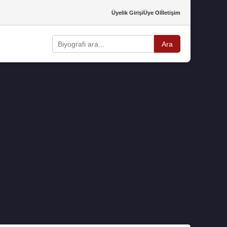
Üyelik Girişi
Üye Ol
İletişim
Ara