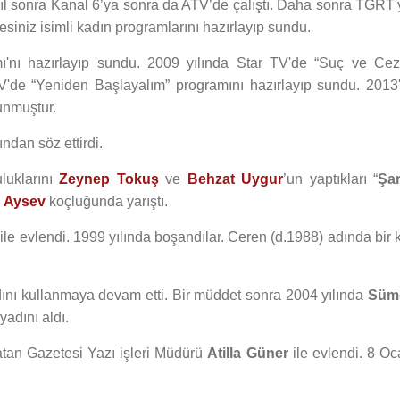
yıl sonra Kanal 6’ya sonra da ATV’de çalıştı. Daha sonra TGRT'
siniz isimli kadın programlarını hazırlayıp sundu.
ı'nı hazırlayıp sundu. 2009 yılında Star TV'de “Suç ve Cez
TV'de “Yeniden Başlayalım” programını hazırlayıp sundu. 2013'
unmuştur.
ndan söz ettirdi.
luklarını
Zeynep Tokuş
ve
Behzat Uygur
’un yaptıkları “
Şar
 Aysev
koçluğunda yarıştı.
ile evlendi. 1999 yılında boşandılar. Ceren (d.1988) adında bir 
nı kullanmaya devam etti. Bir müddet sonra 2004 yılında
Süm
yadını aldı.
atan Gazetesi Yazı işleri Müdürü
Atilla Güner
ile evlendi. 8 Oc