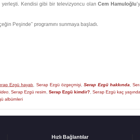
yerleşti. Kendisi gibi bir televizyoncu olan
Cem Hamuloğlu
’
çeğin Peşinde" programını sunmaya başladı.
erap Ezgü hayatı
,
Serap Ezgü özgeçmişi
,
Serap Ezgü hakkında
,
Ser
ideo
,
Serap Ezgü resim
,
Serap Ezgü kimdir?
,
Serap Ezgü kaç yaşınd
ü albümleri
Hızlı Bağlantılar