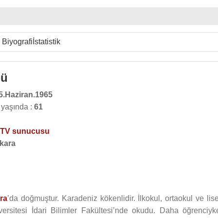
Biyografi
İstatistik
gü
5.Haziran.1965
 yaşında :
61
TV sunucusu
kara
ra
’da doğmuştur. Karadeniz kökenlidir. İlkokul, ortaokul ve lis
ersitesi İdari Bilimler Fakültesi’nde okudu. Daha öğrenciyk