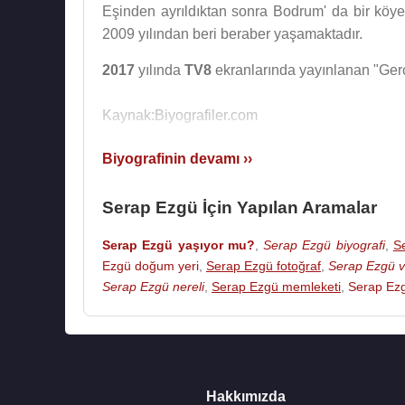
Eşinden ayrıldıktan sonra Bodrum' da bir köye 
2009 yılından beri beraber yaşamaktadır.
2017
yılında
TV8
ekranlarında yayınlanan "Ger
Kaynak:Biyografiler.com
Biyografinin devamı ››
Serap Ezgü İçin Yapılan Aramalar
Serap Ezgü yaşıyor mu?
,
Serap Ezgü biyografi
,
S
Ezgü doğum yeri
,
Serap Ezgü fotoğraf
,
Serap Ezgü v
Serap Ezgü nereli
,
Serap Ezgü memleketi
,
Serap Ezg
Hakkımızda