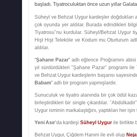
başladı. Tiyatroculuktan önce uzun yıllar Galata
Süheyl ve Behzat Uygur kardeşler doğdukları an
çok oyunda yer aldılar. Burada edindikleri bil
Tiyatrosu"nu kurdular. Süheyl/Behzat Uygur t
Hişt Hişt Teleköle ve Kodum mu Oturturum adlı o
aldılar.
“
Şahane Pazar
” adlı eğlence Proğramını abisi
yıl sürdürdükleri "Şahane Pazar" programı ile
ve Behzat Uygur kardeşlerin başarısı sayesinde b
Babam
” adlı bir program yapmışlardır.
Sunuculuk ve tiyatro alanında bir çok ödül kaz
birleştirdikleri bir single çıkardılar. "Abdülkadi
Uygur isminin markalaştığını, yaptıkları her işin
Yeni Asır
’da kardeşi
Süheyl Uygur
ile birlikte
Behzat Uygur, Çiğdem Hanım ile evli olup
Neja