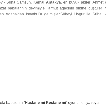
heyl- Süha Samsun, Kemal
Antakya
, en büyük abileri Ahmet 
at babalarının deyimiyle "armut ağacının dibine düştüler" 
ken Adana'dan İstanbul'a gelmişler.Süheyl Uygur ile Süha ik
defa babasının “
Hastane mi Kestane mi
” oyunu ile tiyatroya