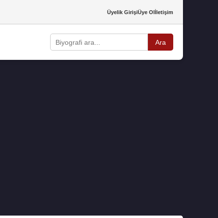
Üyelik Girişi
Üye Ol
İletişim
Ara