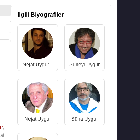
İlgili Biyografiler
Nejat Uygur II
Süheyl Uygur
Nejat Uygur
Süha Uygur
ur
,
at