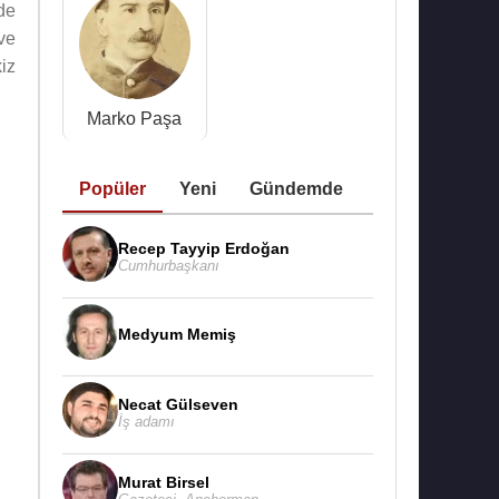
de
ve
iz
Marko Paşa
Popüler
Yeni
Gündemde
Recep Tayyip Erdoğan
Cumhurbaşkanı
Medyum Memiş
Necat Gülseven
İş adamı
Murat Birsel