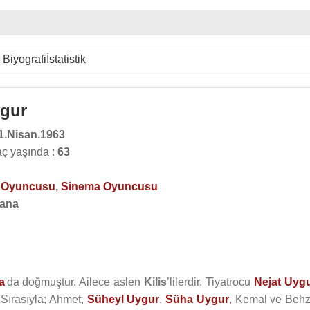
Biyografi
İstatistik
ygur
1.Nisan.1963
ç yaşında :
63
o Oyuncusu
,
Sinema Oyuncusu
ana
a
'da doğmuştur. Ailece aslen
Kilis
’lilerdir. Tiyatrocu
Nejat Uyg
 Sırasıyla; Ahmet,
Süheyl Uygur
,
Süha Uygur
, Kemal ve Behz