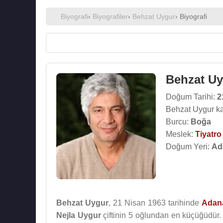
Biyografi
›
Biyografiler
›
Behzat Uygur
› Biyografi
Behzat U
Doğum Tarihi:
2
Behzat Uygur ka
Burcu:
Boğa
Meslek:
Tiyatr
Doğum Yeri:
Ad
Behzat Uygur
, 21 Nisan 1963 tarihinde
Adan
Nejla Uygur
çiftinin 5 oğlundan en küçüğüdür.