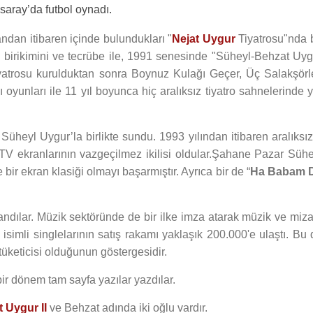
saray’da futbol oynadı.
dan itibaren içinde bulundukları "
Nejat Uygur
Tiyatrosu"nda b
gi birikimini ve tecrübe ile, 1991 senesinde "Süheyl-Behzat Uyg
iyatrosu kurulduktan sonra Boynuz Kulağı Geçer, Üç Salakşörle
yunları ile 11 yıl boyunca hiç aralıksız tiyatro sahnelerinde y
 Süheyl Uygur’la birlikte sundu. 1993 yılından itibaren aralıksı
 TV ekranlarının vazgeçilmez ikilisi oldular.Şahane Pazar Sühe
ir ekran klasiği olmayı başarmıştır. Ayrıca bir de “
Ha Babam 
andılar. Müzik sektöründe de bir ilke imza atarak müzik ve miza
r" isimli singlelarının satış rakamı yaklaşık 200.000'e ulaştı. Bu
 tüketicisi olduğunun göstergesidir.
 bir dönem tam sayfa yazılar yazdılar.
t Uygur II
ve Behzat adında iki oğlu vardır.