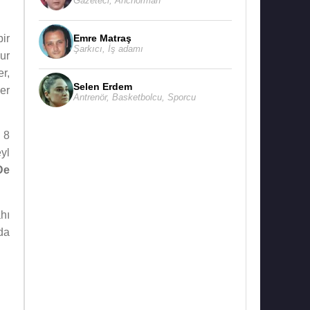
Gazeteci
,
Anchorman
Emre Matraş
ir
Şarkıcı
,
İş adamı
ur
r,
Selen Erdem
er
Antrenör
,
Basketbolcu
,
Sporcu
z 8
yl
De
hı
 da