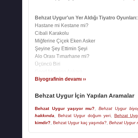
Behzat Uygur'un Yer Aldığı Tiyatro Oyunları:
Hastane mi Kestane mi?
Cibali Karakolu
Miğferine Çiçek Eken Asker
Şeyine Şey Ettimin Şeyi
Alo Orası Tımarhane mi?
Üçüncü Biri
Good Morning Ankara
Biyografinin devamı ››
Marko Paşa
Boynuz Kulağı Geçer
Üç Salakşörler
Behzat Uygur İçin Yapılan Aramalar
Hişt Hişt Teleköle
Behzat Uygur yaşıyor mu?
,
Behzat Uygur biyog
Kodum mu Oturturum
hakkında
,
Behzat Uygur doğum yeri
,
Behzat Uygu
Güldüren Şüphe
kimdir?
,
Behzat Uygur kaç yaşında?
,
Behzat Uygur n
Sunduğu Proğramlar Ve Filmleri :