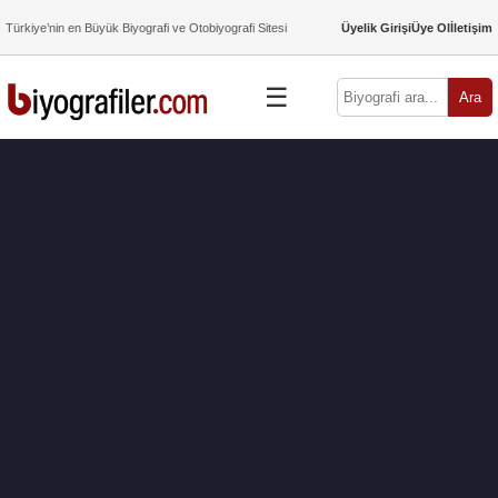
Türkiye’nin en Büyük Biyografi ve Otobiyografi Sitesi
Üyelik Girişi
Üye Ol
İletişim
☰
Ara