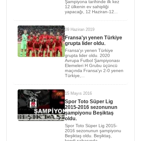
Şampiyona tarihinde ilk kez
Trabzonspor’dan hem de Milli Takım’dan ayrılan
12 ülkenin ev sahipliği
Güneş, emekli olmasının ardından teknik direktör
yapacağı, 12 Haziran-12...
olarak çalışmaya başladı.
09 Haziran 2019
İlk olarak
1988
-
1989
futbol sezonunda
Fransa'yı yenen Türkiye
Trabzonspor’u çalıştıran Güneş,
1989
-
1990
futbol
grupta lider oldu.
sezonunun başlamasından kısa bir süre önce
Fransa'yı yenen Türkiye
takımından istifa etti ve
grupta lider oldu. 2020
1990
-
1992
futbol
Avrupa Futbol Şampiyonası
sezonlarında Boluspor’un başına geçti.
1992
-
1993
Elemeleri H Grubu üçüncü
maçında Fransa'yı 2-0 yenen
sezonunda İstanbulspor,
1993
-
1997
sezonunda
Türkiye,...
Trabzonspor,
1997
-
1998
sezonunda Antalyaspor ve
1998
-
1999
futbol sezonunda Sakaryaspor’u
15 Mayıs 2016
çalıştıran Güneş, daha sonra Milli Takım’ın başına
Spor Toto Süper Lig
geldi
2015-2016 sezonunun
şampiyonu Beşiktaş
16 Ağustos
2000
tarihinde
Türkiye A Milli Futbol
oldu.
Takımı
’nın başına getirilen Güneş, Milli Takım’ı 48
Spor Toto Süper Lig 2015-
2016 sezonunun şampiyonu
yıllık uzun bir aradan sonra
Dünya Kupası
’na
Beşiktaş oldu. Beşiktaş,
sokmayı başardı. Güneş’in teknik direktörlük
kendi sahasında