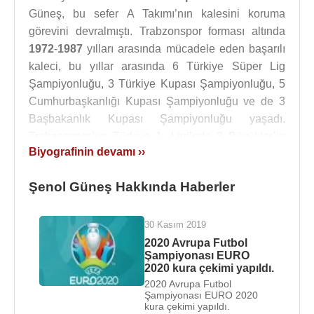
Güneş, bu sefer A Takımı’nın kalesini koruma
görevini devralmıştı. Trabzonspor forması altında
1972
-
1987
yılları arasında mücadele eden başarılı
kaleci, bu yıllar arasında 6 Türkiye Süper Lig
Şampiyonluğu, 3 Türkiye Kupası Şampiyonluğu, 5
Cumhurbaşkanlığı Kupası Şampiyonluğu ve de 3
Başbakanlık Kupası Şampiyonluğu yaşadı.
Trabzonspor’un Türkiye 1. Ligi’nde 3 Büyükler’in
Biyografinin devamı ››
hakimiyetine son verip 4. Büyük olarak bu yarışa
dahil olmasında en büyük payı olan oyuncu olan
Şenol Güneş Hakkında Haberler
Güneş, halen kırılamamış olan Türk futbol tarihinde
Süper Lig'de en uzun süre gol yememe rekoru
(1.112 dakika) ve
bir sezonda en az gol yiyen
30 Kasım 2019
kaleci
(6 gol) olma rekorlarını bu dönemde kırdı.
2020 Avrupa Futbol
Şampiyonası EURO
2020 kura çekimi yapıldı.
1976
-
1987
yılları arasında
Türkiye A Milli Futbol
2020 Avrupa Futbol
Takımı
’nın da kalesini koruyan Güneş, milli forma
Şampiyonası EURO 2020
altında 31 uluslararası maça çıktı.
1987
yılında hem
kura çekimi yapıldı.