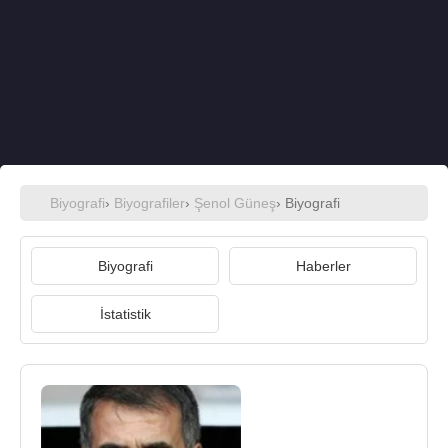
Biyografi
›
Biyografiler
›
Şenol Güneş
› Biyografi
Biyografi
Haberler
İstatistik