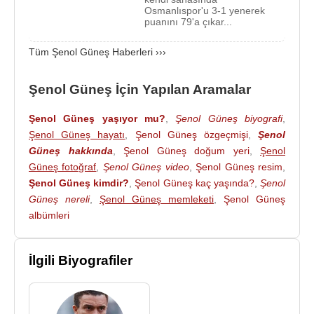
Osmanlıspor'u 3-1 yenerek
dönemindeki en büyük başarısı şüphesiz 2002
puanını 79'a çıkar...
yılında, Fransa’da gerçekleşen
FIFA Dünya
Kupası
oldu. Milli Takım’ın 2002 FIFA Dünya
Tüm Şenol Güneş Haberleri ›››
Kupası’nda 3. olması taraftarları gururlandırırken,
Şenol Güneş’de UEFA resmi sitesinde yapılan bir
Şenol Güneş İçin Yapılan Aramalar
anketle
yılın antrenörü
seçildi. Güneş
2004
Avrulpa Futbol Şampiyonası
’nda Ay-Yıldız’lı
Şenol Güneş yaşıyor mu?
,
Şenol Güneş biyografi
,
Şenol Güneş hayatı
,
Şenol Güneş özgeçmişi
,
Şenol
ekibimizin elenmesi sonucunda istifa ederek Milli
Güneş hakkında
,
Şenol Güneş doğum yeri
,
Şenol
Takım’dan ayrıldı.
Güneş fotoğraf
,
Şenol Güneş video
,
Şenol Güneş resim
,
2007
-
2009
yılları arasında
Güney Kore
’li futbol
Şenol Güneş kimdir?
,
Şenol Güneş kaç yaşında?
,
Şenol
takımı
FC Seoul
’u çalıştıran Güneş,
2009
-
2010
Güneş nereli
,
Şenol Güneş memleketi
,
Şenol Güneş
albümleri
futbol sezonu başlangıcında
Hugo Broos
’un
ayrılmasının ardından
Trabzonspor
’a geri döndü.
Trabzonspor bu sezonu 5. olarak kapatarak UEFA
İlgili Biyografiler
Play-Off turuna katılmaya hak kazandı.
29 Mayıs 2014 tarihinde Bursaspor ile 1 yıllık