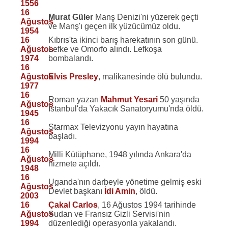
1556
16
Murat Güler
Manş Denizi'ni yüzerek geçti
Ağustos
ve Manş'ı geçen ilk yüzücümüz oldu.
1954
16
Kıbrıs'ta ikinci barış harekatının son günü.
Ağustos
Lefke ve Omorfo alındı. Lefkoşa
1974
bombalandı.
16
Ağustos
Elvis Presley
, malikanesinde ölü bulundu.
1977
16
Roman yazarı
Mahmut Yesari
50 yaşında
Ağustos
İstanbul'da Yakacık Sanatoryumu'nda öldü.
1945
16
Starmax Televizyonu yayın hayatına
Ağustos
başladı.
1994
16
Milli Kütüphane, 1948 yılında Ankara'da
Ağustos
hizmete açıldı.
1948
16
Uganda'nın darbeyle yönetime gelmiş eski
Ağustos
Devlet başkanı
İdi Amin
, öldü.
2003
16
Çakal Carlos
, 16 Ağustos 1994 tarihinde
Ağustos
Sudan ve Fransız Gizli Servisi'nin
1994
düzenlediği operasyonla yakalandı.