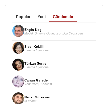
Popüler
Yeni
Gündemde
Engin Koç
Model
,
Sinema Oyuncusu
,
Dizi Oyuncusu
Sibel Kekilli
Sinema Oyuncusu
Türkan Şoray
Sinema Oyuncusu
Canan Gerede
Yönetmen
,
Senarist
Necat Gülseven
İş adamı