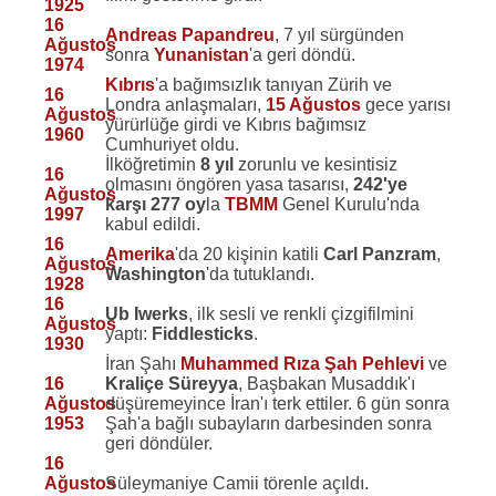
1925
16
Andreas Papandreu
, 7 yıl sürgünden
Ağustos
sonra
Yunanistan
'a geri döndü.
1974
Kıbrıs
'a bağımsızlık tanıyan Zürih ve
16
Londra anlaşmaları,
15 Ağustos
gece yarısı
Ağustos
yürürlüğe girdi ve Kıbrıs bağımsız
1960
Cumhuriyet oldu.
İlköğretimin
8 yıl
zorunlu ve kesintisiz
16
olmasını öngören yasa tasarısı,
242'ye
Ağustos
karşı 277 oy
la
TBMM
Genel Kurulu'nda
1997
kabul edildi.
16
Amerika
'da 20 kişinin katili
Carl Panzram
,
Ağustos
Washington
'da tutuklandı.
1928
16
Ub Iwerks
, ilk sesli ve renkli çizgifilmini
Ağustos
yaptı:
Fiddlesticks
.
1930
İran Şahı
Muhammed Rıza Şah Pehlevi
ve
16
Kraliçe Süreyya
, Başbakan Musaddık'ı
Ağustos
düşüremeyince İran'ı terk ettiler. 6 gün sonra
1953
Şah'a bağlı subayların darbesinden sonra
geri döndüler.
16
Ağustos
Süleymaniye Camii törenle açıldı.