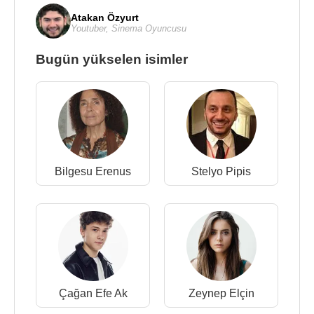
Atakan Özyurt
Youtuber
,
Sinema Oyuncusu
Bugün yükselen isimler
Bilgesu Erenus
Stelyo Pipis
Çağan Efe Ak
Zeynep Elçin