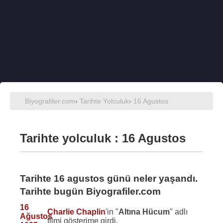
Biyografiler.com
›
Tarihte Yolculuk
›
16 Agustos
Tarihte yolculuk : 16 Agustos
Tarihte 16 agustos günü neler yaşandı.
Tarihte bugün Biyografiler.com
16
Charlie Chaplin
'in "
Altına Hücum
" adlı
Ağustos
filmi gösterime girdi.