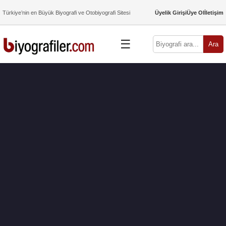
Türkiye’nin en Büyük Biyografi ve Otobiyografi Sitesi
Üyelik Girişi
Üye Ol
İletişim
☰
Ara