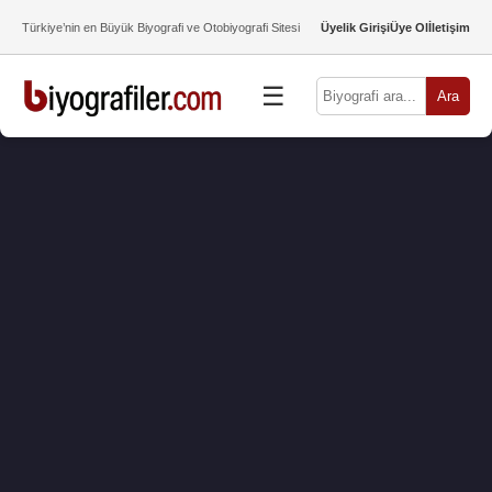
Türkiye’nin en Büyük Biyografi ve Otobiyografi Sitesi
Üyelik Girişi
Üye Ol
İletişim
☰
Ara