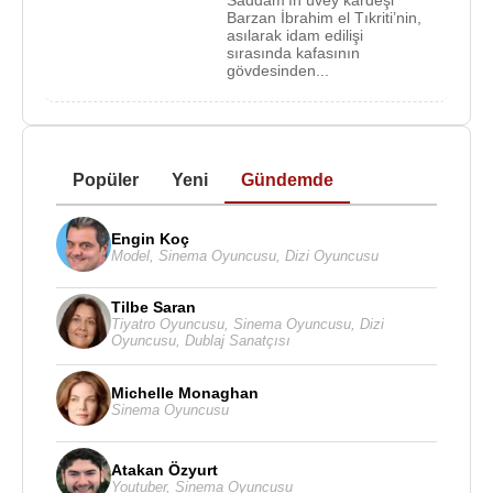
Saddam’ın üvey kardeşi
Barzan İbrahim el Tıkriti’nin,
asılarak idam edilişi
sırasında kafasının
gövdesinden...
Popüler
Yeni
Gündemde
Engin Koç
Model
,
Sinema Oyuncusu
,
Dizi Oyuncusu
Tilbe Saran
Tiyatro Oyuncusu
,
Sinema Oyuncusu
,
Dizi
Oyuncusu
,
Dublaj Sanatçısı
Michelle Monaghan
Sinema Oyuncusu
Atakan Özyurt
Youtuber
,
Sinema Oyuncusu