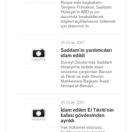
Rusya eski başbakanı
Yevgeni Primakov, Saddam
Hüseyin'in ABD'yi zor
durumda bırakabilecek
bilgileri açıklamasını önlemek
için idamının hı...
15 Ocak 2007
Saddam’ın yardımcıları
idam edildi
Duceyl Davası'nda Saddam
Hüseyin'le birlikte idam
cezasına çarptırılan Barzan
el-Tikriti ve eski Devrim
Mahkemesi Başkanı Avad
Ahmed el-Bender...
15 Ocak 2007
İdam edilen El Tıkriti’nin
kafası gövdesinden
ayrıldı
Irak hükümet sözcüsü,