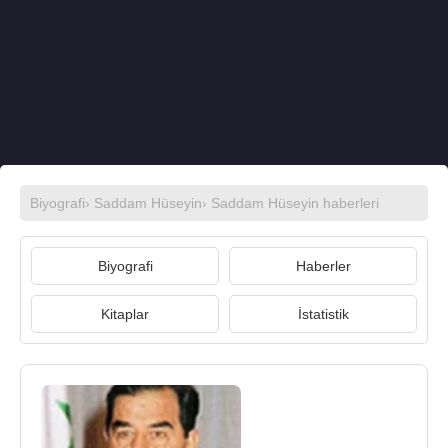
Biyografi
›
Saddam Hüseyin
›
Saddam Hüseyin haberleri
Biyografi
Haberler
Kitaplar
İstatistik