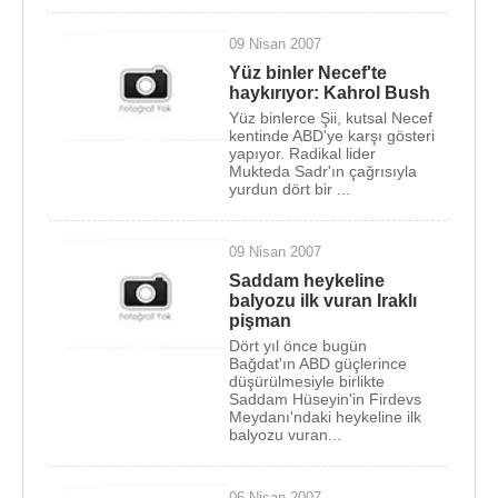
09 Nisan 2007
Yüz binler Necef'te
haykırıyor: Kahrol Bush
Yüz binlerce Şii, kutsal Necef
kentinde ABD'ye karşı gösteri
yapıyor. Radikal lider
Mukteda Sadr'ın çağrısıyla
yurdun dört bir ...
09 Nisan 2007
Saddam heykeline
balyozu ilk vuran Iraklı
pişman
Dört yıl önce bugün
Bağdat'ın ABD güçlerince
düşürülmesiyle birlikte
Saddam Hüseyin'in Firdevs
Meydanı'ndaki heykeline ilk
balyozu vuran...
06 Nisan 2007