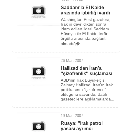
Saddam'la El Kaide
arasında işbirliği vardı
Washington Post gazetesi,
Irak'ın devrildikten sonra
idam edilen lideri Saddam
Hüseyin ile El Kaide terör
örgütü arasında bağlantı
olmadığ�...
26 Mart 2007
Halilzad'dan İran'a
''şizofrenlik'' suçlaması
ABD'nin Irak Büyükelçisi
Zalmay Halilzad, İran'ın Irak
politikasının "şizofrence"
olduğunu savundu. Batılı
gazetecilere açıklamalarda...
19 Mart 2007
Rusya: ''Irak petrol
yasası ayrımcı