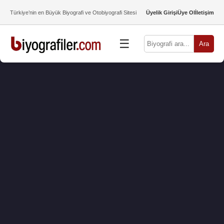
Türkiye’nin en Büyük Biyografi ve Otobiyografi Sitesi
Üyelik Girişi
Üye Ol
İletişim
☰
Ara