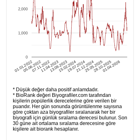
2,000
1,000
0
01.01.2022
05.06.2022
07.11.2022
11.04.2023
13.09.2023
15.02.2024
19.07.2024
21.12.2024
25.05.2025
28.10.2025
01.04.2026
* Düşük değer daha positif anlamdadır.
* BioRank değeri Biyografiler.com tarafından
kişilerin popülerlik derecelerine göre verilen bir
puandır. Her gün sonunda görüntülenme sayısına
göre çoktan aza biyografiler sıralanarak her bir
biyografi için günlük sıralama derecesi bulunur. Son
30 güne ait ortalama sıralama derecesine göre
kişilere ait biorank hesaplanır.