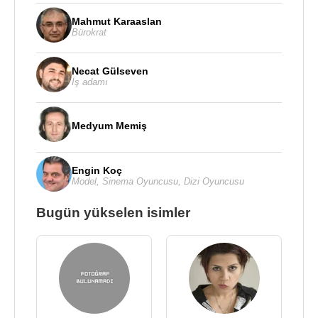
Mahmut Karaaslan
Bürokrat
Necat Gülseven
İş adamı
Medyum Memiş
Engin Koç
Model
,
Sinema Oyuncusu
,
Dizi Oyuncusu
Bugün yükselen isimler