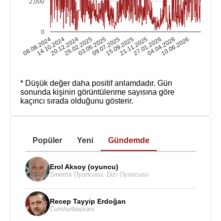
2,000
0
08.08.2024
14.10.2024
20.12.2024
25.02.2025
03.05.2025
09.07.2025
15.09.2025
21.11.2025
27.01.2026
04.04.2026
10.06.2026
* Düşük değer daha positif anlamdadır.
Gün
sonunda kişinin görüntülenme sayısına göre
kaçıncı sırada olduğunu gösterir.
Popüler
Yeni
Gündemde
Erol Aksoy (oyuncu)
Sinema Oyuncusu
,
Dizi Oyuncusu
Recep Tayyip Erdoğan
Cumhurbaşkanı