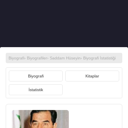
Biyografi
›
Biyografiler
›
Saddam Hüseyin
› Biyografi İstatistiği
Biyografi
Kitaplar
İstatistik