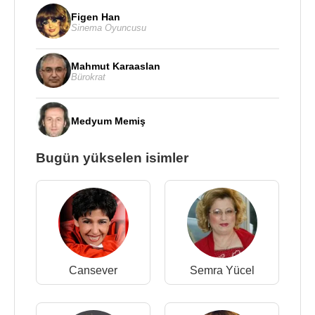
Figen Han
Sinema Oyuncusu
Mahmut Karaaslan
Bürokrat
Medyum Memiş
Bugün yükselen isimler
Cansever
Semra Yücel