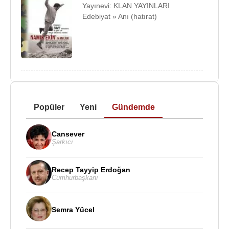
Yayınevi: KLAN YAYINLARI
Edebiyat » Anı (hatırat)
Popüler
Yeni
Gündemde
Cansever
Şarkıcı
Recep Tayyip Erdoğan
Cumhurbaşkanı
Semra Yücel