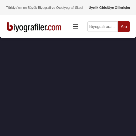
Türkiye’nin en Büyük Biyografi ve Otobiyografi Sitesi
Üyelik Girişi
Üye Ol
İletişim
☰
Ara