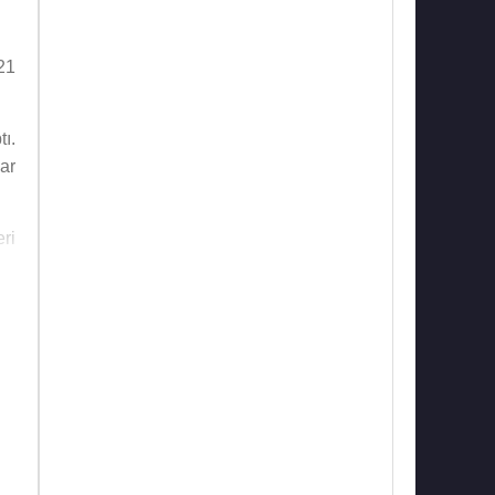
21
tı.
ar
ri
e 2
et
ep
ın