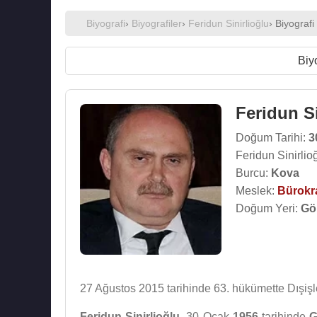
Biyografi
›
Biyografiler
›
Feridun Sinirlioğlu
› Biyografi
Biy
Feridun Si
Doğum Tarihi:
3
Feridun Sinirlio
Burcu:
Kova
Meslek:
Bürokr
Doğum Yeri:
Gö
27 Ağustos 2015 tarihinde 63. hükümette Dışişle
Feridun Sinirlioğlu
, 30 Ocak
1956
tarihinde
G