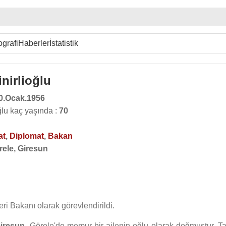
ografi
Haberler
İstatistik
nirlioğlu
0.Ocak.1956
ğlu kaç yaşında :
70
at
,
Diplomat
,
Bakan
rele, Giresun
ri Bakanı olarak görevlendirildi.
iresun
, Görele'de memur bir ailenin oğlu olarak doğmuştur. T