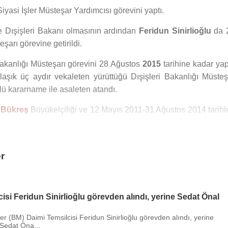
iyasi İşler Müsteşar Yardımcısı görevini yaptı.
 Dışişleri Bakanı olmasının ardından
Feridun Sinirlioğlu
da 
şarı görevine getirildi.
 Bakanlığı Müsteşarı görevini 28 Ağustos
2015
tarihine kadar yap
aşık üç aydır vekaleten yürüttüğü Dışişleri Bakanlığı Müsteş
lü kararname ile asaleten atandı.
a
Bükreş
Büyükelçiliği ve 12 Mayıs 2011-31 Ağustos 2014 tarihle
muştur.
an
Feridun Sinirlioğlu
, Büyükelçi
Ayşe Sinirlioğlu
ile evlidir v
r
inde Başbakan
Ahmet Davutoğlu
’nun açıkladığı 63. Hüküm
şişleri Bakanı olarak gösterildi. Aynı gün Cumhurbaşkanı
Rec
isi Feridun Sinirlioğlu görevden alındı, yerine Sedat Önal
ndı.
tler (BM) Daimi Temsilcisi Feridun Sinirlioğlu görevden alındı, yerine
 sonrasında bir koalisyon hükümeti kurulmadığı için, Anayasa'n
 Sedat Öna...