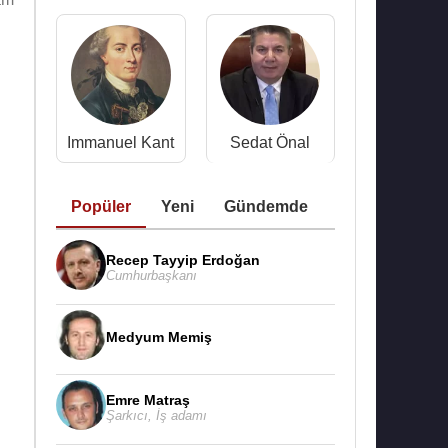
Immanuel Kant
Sedat Önal
Popüler
Yeni
Gündemde
Recep Tayyip Erdoğan
Cumhurbaşkanı
Medyum Memiş
Emre Matraş
Şarkıcı
,
İş adamı