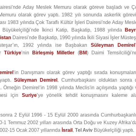
airesi'nde Aday Meslek Memuru olarak göreve başladı ve Ç
 Memuru olarak görev yaptı. 1982 yılı sonunda askerlik görevi
sı 1983 yılında Çok Taraflı Kültür İşleri Dairesi'nde Aday Mesl
Büyükelçiliği'nde İkinci Katip, Başkatip, 1988 yılında
Beyr
istan
Dairesi'nde Başkatip, 1990 yılında İkili Siyasi İşler Müste
üsteşar’ın, 1992 yılında ise Başbakan
Süleyman Demirel
ar
Türkiye
’nin
Birleşmiş Milletler
(
BM
) Daimi Temsilciliği'n
mirel
’in Danışmanı olarak görev yaptığı sırada konuşmaları
yaptı.
Süleyman Demirel
, Cumhurbaşkanı olduktan sonra 
 Örneğin Demirel’in 1998 yılında Meclis'in açılışında yaptığı 
mesi için
Suriye
’ye yönelik tehdit konuşmasını kaleme al
sonra 2 Eylül 1996 - 15 Eylül 2000 arasında Cumhurbaşkanlı
00-1 Temmuz 2002 yılları arasında Orta Doğu ve Kuzey Afrika’d
002-15 Ocak 2007 yıllarında
İsrail
,
Tel Aviv
Büyükelçiliği yaptı.