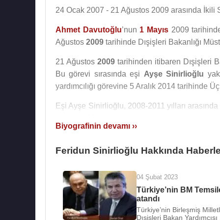
24 Ocak 2007 - 21 Ağustos 2009 arasında İkili S
Ahmet Davutoğlu
’nun
1 Mayıs
2009 tarihinde
Ağustos
2009
tarihinde Dışişleri Bakanlığı Müste
21 Ağustos
2009
tarihinden itibaren Dışişleri
Bu görevi sırasında eşi
Ayşe Sinirlioğlu
yakl
yardımcılığı görevine 5 Aralık 2014 tarihinde Üç
Eşi Ayşe Sinirlioğlu, 2008-2011 yılları arasınd
arasında
Madrid
Büyükelçiliği görevinde bulun
Biyografinin devamı ››
İyi derecede İngilizce ve Almanca bilmekte ol
Feridun Sinirlioğlu Hakkında Haberle
oğlu vardır.
Feridun Sinirlioğlu
, 27 Ağustos
2015
tarih
04 Şubat 2023
bakanları listesinde bağımsız kontenjandan Dı
Türkiye’nin BM Temsilc
Tayyip Erdoğan
tarafından yeni kabine onayla
atandı
Türkiye’nin Birleşmiş Mille
Feridun Sinirlioğlu
, 7 Haziran
2015
seçimleri
Dışişleri Bakan Yardımcısı