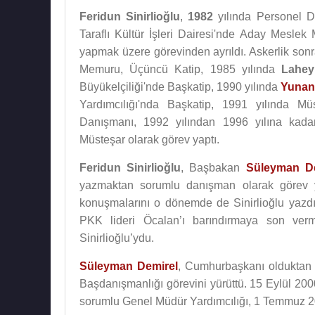
Feridun Sinirlioğlu
,
1982
yılında Personel D
Taraflı Kültür İşleri Dairesi'nde Aday Meslek
yapmak üzere görevinden ayrıldı. Askerlik sonra
Memuru, Üçüncü Katip, 1985 yılında
Lahey
Büyükelçiliği'nde Başkatip, 1990 yılında
Yunan
Yardımcılığı'nda Başkatip, 1991 yılında M
Danışmanı, 1992 yılından 1996 yılına kad
Müsteşar olarak görev yaptı.
Feridun Sinirlioğlu
, Başbakan
Süleyman De
yazmaktan sorumlu danışman olarak görev 
konuşmalarını o dönemde de Sinirlioğlu yazdı.
PKK lideri Öcalan’ı barındırmaya son ver
Sinirlioğlu’ydu.
Süleyman Demirel
, Cumhurbaşkanı olduktan 
Başdanışmanlığı görevini yürüttü. 15 Eylül 20
sorumlu Genel Müdür Yardımcılığı, 1 Temmuz 2