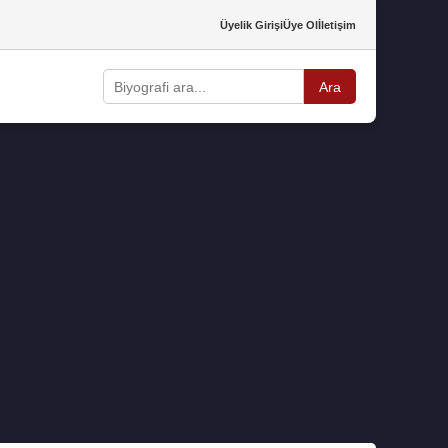
Üyelik Girişi
Üye Ol
İletişim
Ara