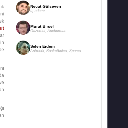
Necat Gülseven
ok
İş adamı
ni
ek
Murat Birsel
ut
Gazeteci
,
Anchorman
şar
’in
Selen Erdem
de
Antrenör
,
Basketbolcu
,
Sporcu
nı
da
ve
an
ğı
an