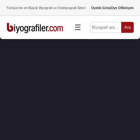
Türkiye’nin en Büyük Biyografi ve Otobiyografi Sitesi
Üyelik Girişi
Üye Ol
İletişim
☰
Ara