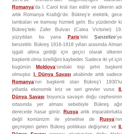
Romanya
’da I. Carol kral ilan edilir ve ülkenin adı
artık Romanya Krallığı’dır. Bükreş’e elektrik, gece
lambaları ve tramvay hizmeti gelir. Bu yüzdendir ki
Bükreş’teki Zafer Bulvarı (Calea Victoriei) 19.
yüzyıldan bu yana
Paris
’teki
Şanzelize
’ye
benzetilir. Bükreş 1916-1918 yılları arasında Alman
işgali altına girdiği için geçici olarak ülkenin
başkenti olma özelliğini kaybeder. Sadece iki yıl için
bugünün
Moldova
’sındaki Ioşi şehri başkent
olmuştur.
I. Dünya Savaşı
akabinde artık sadece
Romanya
’nın başkenti olan Bükreş’i 1930’lu
yıllarda ekonomik kriz ve seri grevler vurur.
II.
Dünya Savaşı
boyunca savaşın doğu cephesinin
ortasında yer alması sebebiyle Bükreş ağır
derecede hasar görür.
Rusya
artık imparatorlukla
değil komünizm ile yönetilse de
Rusya
’nın
geçmişten gelen Bükreş politikası değişmez ve
II.