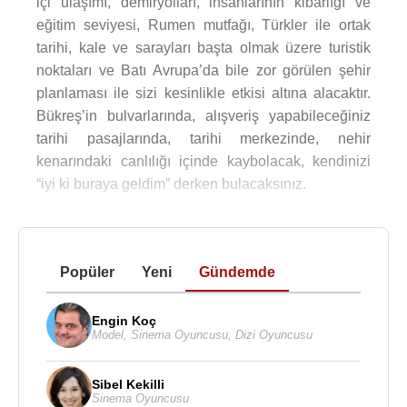
içi ulaşımı, demiryolları, insanlarının kibarlığı ve
eğitim seviyesi, Rumen mutfağı, Türkler ile ortak
tarihi, kale ve sarayları başta olmak üzere turistik
noktaları ve Batı Avrupa’da bile zor görülen şehir
planlaması ile sizi kesinlikle etkisi altına alacaktır.
Bükreş’in bulvarlarında, alışveriş yapabileceğiniz
tarihi pasajlarında, tarihi merkezinde, nehir
kenarındaki canlılığı içinde kaybolacak, kendinizi
“iyi ki buraya geldim” derken bulacaksınız.
Popüler
Yeni
Gündemde
Engin Koç
Model
,
Sinema Oyuncusu
,
Dizi Oyuncusu
Sibel Kekilli
Sinema Oyuncusu