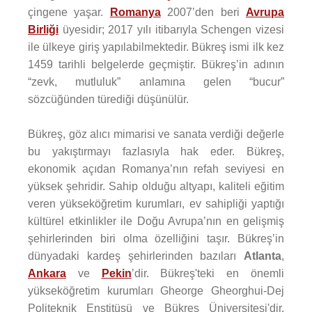
çingene yaşar.
Romanya
2007’den beri
Avrupa
Birliği
üyesidir; 2017 yılı itibarıyla Schengen vizesi
ile ülkeye giriş yapılabilmektedir. Bükreş ismi ilk kez
1459 tarihli belgelerde geçmiştir. Bükreş’in adının
“zevk, mutluluk” anlamına gelen “bucur”
sözcüğünden türediği düşünülür.
Bükreş, göz alıcı mimarisi ve sanata verdiği değerle
bu yakıştırmayı fazlasıyla hak eder. Bükreş,
ekonomik açıdan Romanya’nın refah seviyesi en
yüksek şehridir. Sahip olduğu altyapı, kaliteli eğitim
veren yükseköğretim kurumları, ev sahipliği yaptığı
kültürel etkinlikler ile Doğu Avrupa’nın en gelişmiş
şehirlerinden biri olma özelliğini taşır. Bükreş’in
dünyadaki kardeş şehirlerinden bazıları
Atlanta
,
Ankara
ve
Pekin
’dir. Bükreş'teki en önemli
yükseköğretim kurumları Gheorge Gheorghui-Dej
Politeknik Enstitüsü ve Bükreş Üniversitesi'dir.