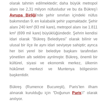
olarak tahmin edilmektedir; daha büyük metropol
alanı ise 2,31 milyon nüfusludur ve bu da Bükreş'i
Avrupa Birliği
'nde şehir sınırları içindeki nüfus
bakımından 9. en kalabalık şehir yapmaktadır. Şehir
alanı 240 km² (93 mil kare), metropol alanı ise 1.811
km² (699 mil kare) büyüklüğündedir. Şehrin kendisi
idari olarak "Bükreş Belediyesi" olarak bilinir ve
ulusal bir ilçe ile aynı idari seviyeye sahiptir; ayrıca
her biri yerel bir belediye başkanı tarafından
yönetilen altı sektöre ayrılmıştır. Bükreş, önemli bir
kültürel, siyasi ve ekonomik merkez, ülkenin
hükûmet merkezi ve Muntenya bölgesinin
başkentidir.
Bükreş (Rumence Bucureşti), Paris’ten ilham
alınarak kurulduğu için “Doğunun
Paris
’i” olarak
anılıyor.