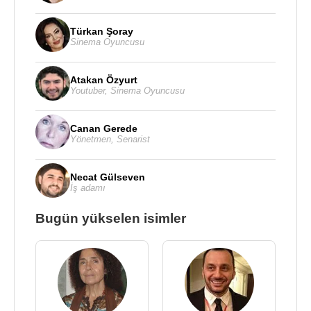
Türkan Şoray
Sinema Oyuncusu
Atakan Özyurt
Youtuber
,
Sinema Oyuncusu
Canan Gerede
Yönetmen
,
Senarist
Necat Gülseven
İş adamı
Bugün yükselen isimler