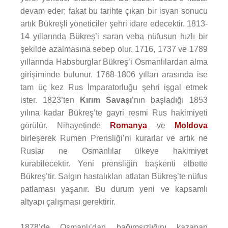
devam eder; fakat bu tarihte çıkan bir isyan sonucu
artık Bükreşli yöneticiler şehri idare edecektir. 1813-
14 yıllarında Bükreş’i saran veba nüfusun hızlı bir
şekilde azalmasına sebep olur. 1716, 1737 ve 1789
yıllarında Habsburglar Bükreş’i Osmanlılardan alma
girişiminde bulunur. 1768-1806 yılları arasında ise
tam üç kez Rus İmparatorluğu şehri işgal etmek
ister. 1823’ten
Kırım Savaşı
’nın başladığı 1853
yılına kadar Bükreş’te gayri resmi Rus hakimiyeti
görülür. Nihayetinde
Romanya
ve
Moldova
birleşerek Rumen Prensliği’ni kurarlar ve artık ne
Ruslar ne Osmanlılar ülkeye hakimiyet
kurabilecektir. Yeni prensliğin başkenti elbette
Bükreş’tir. Salgın hastalıkları atlatan Bükreş’te nüfus
patlaması yaşanır. Bu durum yeni ve kapsamlı
altyapı çalışması gerektirir.
1878’de Osmanlı’dan bağımsızlığını kazanan