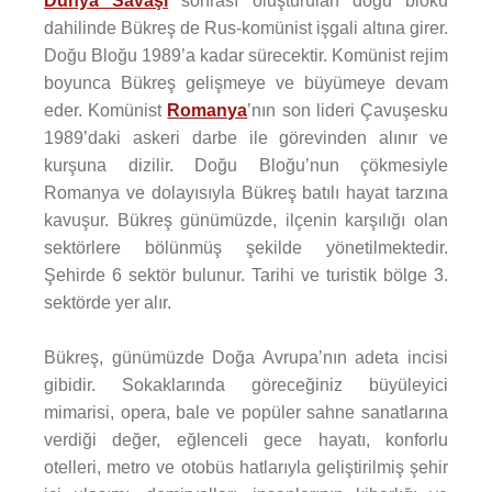
Dünya Savaşı
sonrası oluşturulan doğu bloku
dahilinde Bükreş de Rus-komünist işgali altına girer.
Doğu Bloğu 1989’a kadar sürecektir. Komünist rejim
boyunca Bükreş gelişmeye ve büyümeye devam
eder. Komünist
Romanya
’nın son lideri Çavuşesku
1989’daki askeri darbe ile görevinden alınır ve
kurşuna dizilir. Doğu Bloğu’nun çökmesiyle
Romanya ve dolayısıyla Bükreş batılı hayat tarzına
kavuşur. Bükreş günümüzde, ilçenin karşılığı olan
sektörlere bölünmüş şekilde yönetilmektedir.
Şehirde 6 sektör bulunur. Tarihi ve turistik bölge 3.
sektörde yer alır.
Bükreş, günümüzde Doğa Avrupa’nın adeta incisi
gibidir. Sokaklarında göreceğiniz büyüleyici
mimarisi, opera, bale ve popüler sahne sanatlarına
verdiği değer, eğlenceli gece hayatı, konforlu
otelleri, metro ve otobüs hatlarıyla geliştirilmiş şehir