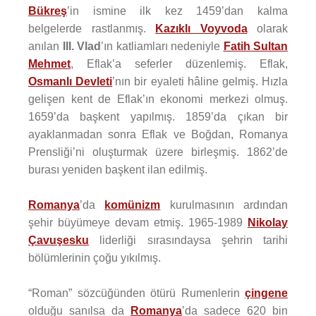
Bükreş
’in ismine ilk kez 1459’dan kalma
belgelerde rastlanmış.
Kazıklı Voyvoda
olarak
anılan
III. Vlad
’ın katliamları nedeniyle
Fatih Sultan
Mehmet
, Eflak’a seferler düzenlemiş. Eflak,
Osmanlı Devleti
’nın bir eyaleti hâline gelmiş. Hızla
gelişen kent de Eflak’ın ekonomi merkezi olmuş.
1659’da başkent yapılmış. 1859’da çıkan bir
ayaklanmadan sonra Eflak ve Boğdan, Romanya
Prensliği’ni oluşturmak üzere birleşmiş. 1862’de
burası yeniden başkent ilan edilmiş.
Romanya
’da
komünizm
kurulmasının ardından
şehir büyümeye devam etmiş. 1965-1989
Nikolay
Çavuşesku
liderliği sırasındaysa şehrin tarihi
bölümlerinin çoğu yıkılmış.
“Roman” sözcüğünden ötürü Rumenlerin
çingene
olduğu sanılsa da
Romanya
’da sadece 620 bin