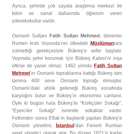
Ayrıca, şehirde çok sayıda araştırma merkezi ile
bilim ve sanat dallarında öğrenim veren
yüksekokullar vardır.
Osmanlı Sultanı
Fatih Sultan Mehmed
, dönemin
Rumen kralı Voyvoda’nın ülkedeki
Müslüman
lara
zulmettiği gerekçesiyle Bükreş’e sefer başlatır.
Voyvoda şehri korumak için Bükreş Kalesi’ni inşa
ettirse de yararı olmaz. 1462 yılında
Fatih Sultan
Mehmet
’in Osmanlı topraklarına kattığı Bükreş tam
tamına 400 sene Osmanlı toprağı olmuştur.
Osmanlı’daki ahilik geleneği Bükreş esnafında
karşılığını bulur ve Bükreş’in ekonomisi canlanır.
Öyle ki bugün hala Bükreş’te “Kürkçüler Sokağı”,
“Eyerciler Sokağı” isminde sokaklar vardır.
Fethinden sonra Eflak’ın başkenti yapılan Bükreş’e
Osmanlı yönetimi,
İstanbul
’dan Fenerli Rumları
yerel yönetici olarak atar. Bu düzen 1821’e kadar