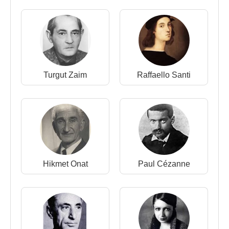
Muhittin Sebati
,
Paris
’te Académie Julian’de ve
Ecolé Nationale des Arts Décoratifs Heykel
Bölümü’nde
Albert Laurens
atölyesinde
Paul
Landowski
ve
Jules Joseph Lefebvre
atölyelerinde eğitim gördü. O tarihlerde
Paris
’te
bulunan arkadaşları
Nurullah Berk
,
Mahmut
Turgut Zaim
Raffaello Santi
Cuda
,
Şeref Akdik
,
Cevat Dereli
,
Hale Asaf
,
İsmail Hakkı Oygar
,
Refik Fazıl Epikman
ile
birlikte sık sık gittikleri sanatçı kahvelerinde
düşünülen sanatsal projelere katkıları oldu. Burada,
atölyenin dışına taşan sanat eğitimi müzelerle,
sergilerle devam etmiştir.
Paris
’te, 20.yüzyıl
başında ortaya çıkan
Fovizm
,
kübizm
gibi akımları
Hikmet Onat
Paul Cézanne
yakından tanımak fırsatını buluyordu. Bu akımlardan
edindiği izlenimlerini kendi resim sanatında
sentezlemeye çalışan arayışlar içindeydi.
Kendilerinden önceki kuşakların izlenimci