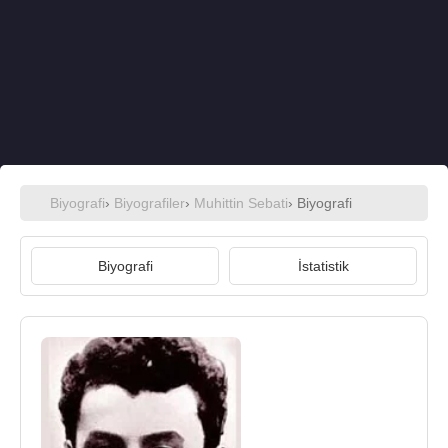
Biyografi
›
Biyografiler
›
Muhittin Sebati
› Biyografi
Biyografi
İstatistik