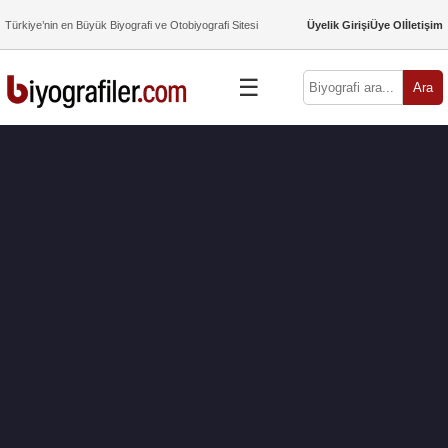
Türkiye’nin en Büyük Biyografi ve Otobiyografi Sitesi
Üyelik Girişi
Üye Ol
İletişim
☰
Ara