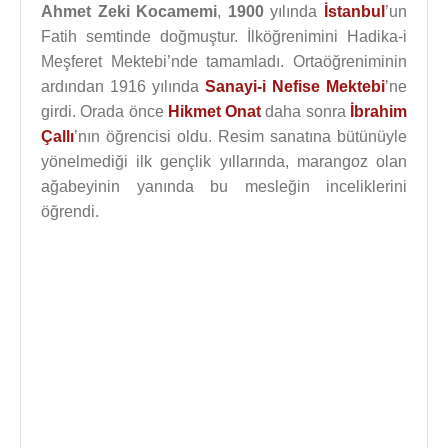
Ahmet Zeki Kocamemi
,
1900
yılında
İstanbul
’un
Fatih semtinde doğmuştur. İlköğrenimini Hadika-i
Meşferet Mektebi’nde tamamladı. Ortaöğreniminin
ardından 1916 yılında
Sanayi-i Nefise Mektebi
’ne
girdi. Orada önce
Hikmet Onat
daha sonra
İbrahim
Çallı
’nın öğrencisi oldu. Resim sanatına bütünüyle
yönelmediği ilk gençlik yıllarında, marangoz olan
ağabeyinin yanında bu mesleğin inceliklerini
öğrendi.