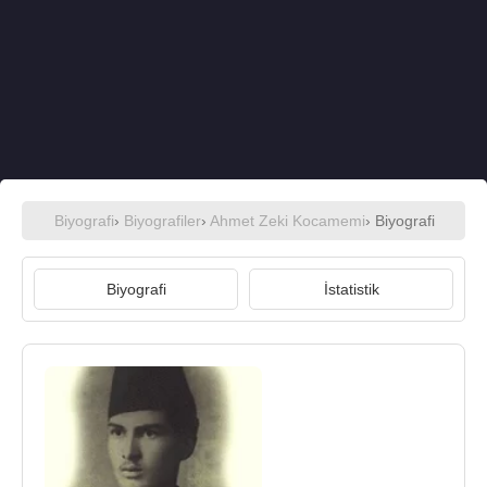
Biyografi
›
Biyografiler
›
Ahmet Zeki Kocamemi
› Biyografi
Biyografi
İstatistik