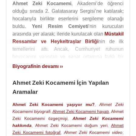
Ahmet Zeki Kocamemi
, Akademi’de öğrenci
olduğu sırada 2. Galatasaray Sergisi’ne katılarak;
hocalarıyla birlikte eserlerini sergileme olanağı
buldu.
Yeni Resim Cemiyeti
’nin kurucuları
arasında yer alarak; ileride kurulacak olan
Müstakil
Ressamlar ve Heykeltraşlar Birliği
nin de ilk
temellerini attı. Ancak, Cumhuriyet ruhunun
heyecanını yansıtan ve sanat ortamına farklı bir
soluk kazandırmayı amaçlayan bu girişim tek bir
Biyografinin devamı ››
sergiyle sınırlı kaldı. Topluluk üyelerinin;
Refik Fazıl
Epikman
,
Cevat Dereli
,
Şeref Akdik
'in,
Mahmut
Ahmet Zeki Kocamemi İçin Yapılan
Cuda
,
Nurullah Berk
,
Hale Asaf
,
Ali Avni Çelebi
,
Aramalar
Muhittin Sebati
,
Ratip Aşir Acudoğlu
ve
Fahrettin
Arkunlar
adlı topluluk üyelerinin her birinin burslu
Ahmet Zeki Kocamemi yaşıyor mu?
,
Ahmet Zeki
olarak yurtdışına gitmesiyle bu girişim son buldu.
Kocamemi biyografi
,
Ahmet Zeki Kocamemi hayatı
,
Ahmet
Zeki Kocamemi özgeçmişi
,
Ahmet Zeki Kocamemi
Arkadaşları aldıkları burslarla
Paris
’e giderken
hakkında
,
Ahmet Zeki Kocamemi doğum yeri
,
Ahmet
Ahmet Zeki Kocamemi
’de, 1922 yılı Aralık ayında,
Zeki Kocamemi fotoğraf
,
Ahmet Zeki Kocamemi video
,