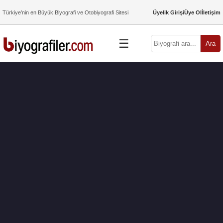
Türkiye’nin en Büyük Biyografi ve Otobiyografi Sitesi
Üyelik Girişi
Üye Ol
İletişim
☰
Ara