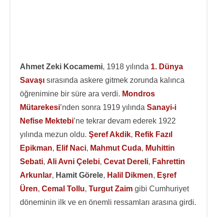
Ahmet Zeki Kocamemi
, 1918 yılında
1. Dünya
Savaşı
sırasında askere gitmek zorunda kalınca
öğrenimine bir süre ara verdi.
Mondros
Mütarekesi
’nden sonra 1919 yılında
Sanayi-i
Nefise Mektebi
’ne tekrar devam ederek 1922
yılında mezun oldu.
Şeref Akdik
,
Refik Fazıl
Epikman
,
Elif Naci
,
Mahmut Cuda
,
Muhittin
Sebati
,
Ali Avni Çelebi
,
Cevat Dereli
,
Fahrettin
Arkunlar
,
Hamit Görele
,
Halil Dikmen
,
Eşref
Üren
,
Cemal Tollu
,
Turgut Zaim
gibi Cumhuriyet
döneminin ilk ve en önemli ressamları arasına girdi.