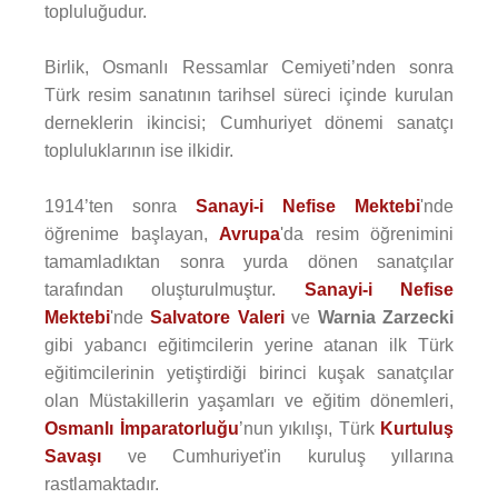
topluluğudur.
Birlik, Osmanlı Ressamlar Cemiyeti’nden sonra
Türk resim sanatının tarihsel süreci içinde kurulan
derneklerin ikincisi; Cumhuriyet dönemi sanatçı
topluluklarının ise ilkidir.
1914’ten sonra
Sanayi-i Nefise Mektebi
'nde
öğrenime başlayan,
Avrupa
'da resim öğrenimini
tamamladıktan sonra yurda dönen sanatçılar
tarafından oluşturulmuştur.
Sanayi-i Nefise
Mektebi
'nde
Salvatore Valeri
ve
Warnia Zarzecki
gibi yabancı eğitimcilerin yerine atanan ilk Türk
eğitimcilerinin yetiştirdiği birinci kuşak sanatçılar
olan Müstakillerin yaşamları ve eğitim dönemleri,
Osmanlı İmparatorluğu
’nun yıkılışı, Türk
Kurtuluş
Savaşı
ve Cumhuriyet'in kuruluş yıllarına
rastlamaktadır.