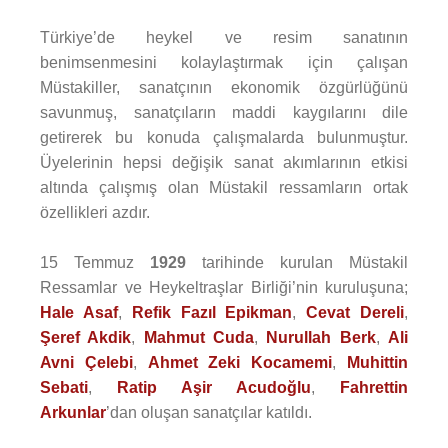
Türkiye’de heykel ve resim sanatının
benimsenmesini kolaylaştırmak için çalışan
Müstakiller, sanatçının ekonomik özgürlüğünü
savunmuş, sanatçıların maddi kaygılarını dile
getirerek bu konuda çalışmalarda bulunmuştur.
Üyelerinin hepsi değişik sanat akımlarının etkisi
altında çalışmış olan Müstakil ressamların ortak
özellikleri azdır.
15 Temmuz
1929
tarihinde kurulan Müstakil
Ressamlar ve Heykeltraşlar Birliği’nin kuruluşuna;
Hale Asaf
,
Refik Fazıl Epikman
,
Cevat Dereli
,
Şeref Akdik
,
Mahmut Cuda
,
Nurullah Berk
,
Ali
Avni Çelebi
,
Ahmet Zeki Kocamemi
,
Muhittin
Sebati
,
Ratip Aşir Acudoğlu
,
Fahrettin
Arkunlar
’dan oluşan sanatçılar katıldı.