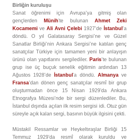
Birliğin kuruluşu
Sanat öğrenimi için Avrupa’ya gitmiş olan
gençlerden
Münih
'te bulunan
Ahmet Zeki
Kocamemi
ve
Ali Avni Çelebi
1927’de
İstanbul
’a
döndü. O yıl Galatasaray Sergisi’ne ve Güzel
Sanatlar Birliği’nin Ankara Sergisi’ne katılan genç
sanatçılar Türkiye için tamamen yeni bir anlayışın
ürünü olan yapıtlarını sergilediler.
Paris
’te bulunan
grup ise üç buçuk senelik eğitimin ardından 13
Ağustos 1928’de
İstanbul
'a döndü.
Almanya
ve
Fransa
’dan dönen genç sanatçılar resmî bir grup
oluşturmadan önce 15 Nisan 1929'da Ankara
Etnografya Müzesi'nde bir sergi düzenlediler. Bu,
İstanbul dışında açılan ilk resim sergisi idi. Otuz gün
süreyle açık kalan sergi, basının büyük ilgisini çekti.
Müstakil Ressamlar ve Heykeltıraşlar Birliği 15
Temmuz 1929'da resmî olarak kuruldu ve