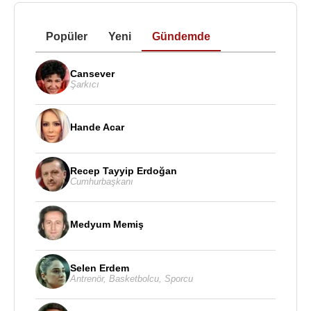
Popüler
Yeni
Gündemde
Cansever
Şarkıcı
Hande Acar
Recep Tayyip Erdoğan
Cumhurbaşkanı
Medyum Memiş
Selen Erdem
Antrenör
,
Basketbolcu
,
Sporcu