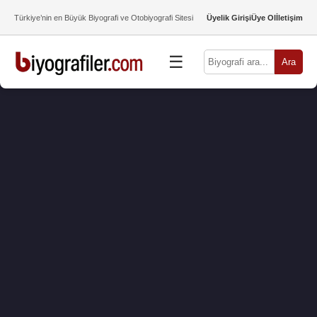
Türkiye’nin en Büyük Biyografi ve Otobiyografi Sitesi
Üyelik Girişi
Üye Ol
İletişim
☰
Ara