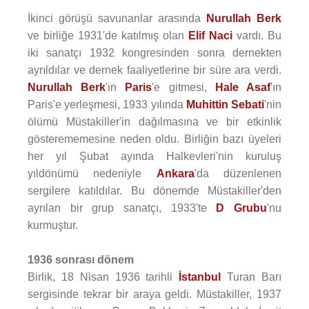
İkinci görüşü savunanlar arasında
Nurullah Berk
ve birliğe 1931'de katılmış olan
Elif Naci
vardı. Bu
iki sanatçı 1932 kongresinden sonra dernekten
ayrıldılar ve dernek faaliyetlerine bir süre ara verdi.
Nurullah Berk
'in
Paris
'e gitmesi,
Hale Asaf
'ın
Paris'e yerleşmesi, 1933 yılında
Muhittin Sebati
'nin
ölümü Müstakiller'in dağılmasına ve bir etkinlik
gösterememesine neden oldu. Birliğin bazı üyeleri
her yıl Şubat ayında Halkevleri'nin kuruluş
yıldönümü nedeniyle
Ankara
'da düzenlenen
sergilere katıldılar. Bu dönemde Müstakiller'den
ayrılan bir grup sanatçı, 1933'te
D Grubu
'nu
kurmuştur.
1936 sonrası dönem
Birlik, 18 Nisan 1936 tarihli
İstanbul
Turan Barı
sergisinde tekrar bir araya geldi. Müstakiller, 1937