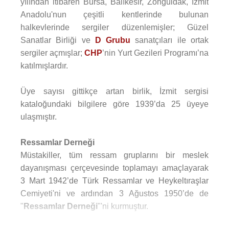
yılından itibaren Bursa, Balıkesir, Zonguldak, İzmit
Anadolu'nun çeşitli kentlerinde bulunan
halkevlerinde sergiler düzenlemişler; Güzel
Sanatlar Birliği ve
D Grubu
sanatçıları ile ortak
sergiler açmışlar;
CHP
’nin Yurt Gezileri Programı’na
katılmışlardır.
Üye sayısı gittikçe artan birlik, İzmit sergisi
kataloğundaki bilgilere göre 1939’da 25 üyeye
ulaşmıştır.
Ressamlar Derneği
Müstakiller, tüm ressam gruplarını bir meslek
dayanışması çerçevesinde toplamayı amaçlayarak
3 Mart 1942’de Türk Ressamlar ve Heykeltıraşlar
Cemiyeti'ni ve ardından 3 Ağustos 1950’de de
"
Ressamlar Derneği
"'ni kurmuştur.