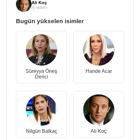
Ali Koç
İş adamı
Bugün yükselen isimler
Süreyya Öneş
Hande Acar
Derici
Nilgün Balkaç
Ali Koç