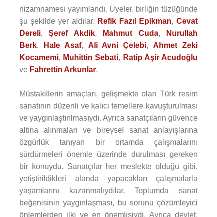
nizamnamesi yayımlandı. Üyeler, birliğin tüzüğünde
şu şekilde yer aldılar:
Refik Fazıl Epikman
,
Cevat
Dereli
,
Şeref Akdik
,
Mahmut Cuda
,
Nurullah
Berk
,
Hale Asaf
,
Ali Avni Çelebi
,
Ahmet Zeki
Kocamemi
,
Muhittin Sebati
,
Ratip Aşir Acudoğlu
ve
Fahrettin Arkunlar
.
Müstakillerin amaçları, gelişmekte olan Türk resim
sanatının düzenli ve kalıcı temellere kavuşturulması
ve yaygınlaştırılmasıydı. Ayrıca sanatçıların güvence
altına alınmaları ve bireysel sanat anlayışlarına
özgürlük tanıyan bir ortamda çalışmalarını
sürdürmeleri önemle üzerinde durulması gereken
bir konuydu. Sanatçılar her meslekte olduğu gibi,
yetiştirildikleri alanda yapacakları çalışmalarla
yaşamlarını kazanmalıydılar. Toplumda sanat
beğenisinin yaygınlaşması, bu sorunu çözümleyici
önlemlerden ilki ve en önemlisiydi. Ayrıca devlet,