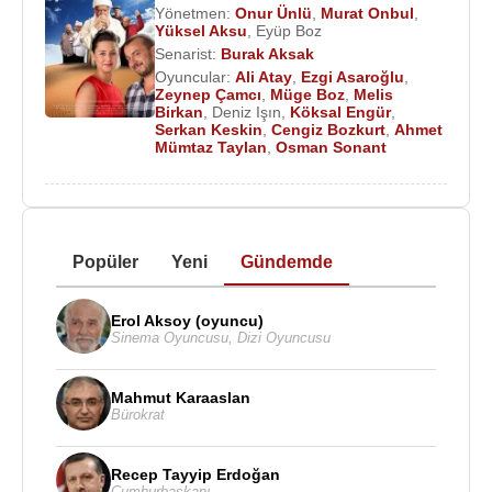
Yönetmen:
Onur Ünlü
,
Murat Onbul
,
Yüksel Aksu
,
Eyüp Boz
Senarist:
Burak Aksak
Oyuncular:
Ali Atay
,
Ezgi Asaroğlu
,
Zeynep Çamcı
,
Müge Boz
,
Melis
Birkan
,
Deniz Işın
,
Köksal Engür
,
Serkan Keskin
,
Cengiz Bozkurt
,
Ahmet
Mümtaz Taylan
,
Osman Sonant
Popüler
Yeni
Gündemde
Erol Aksoy (oyuncu)
Sinema Oyuncusu
,
Dizi Oyuncusu
Mahmut Karaaslan
Bürokrat
Recep Tayyip Erdoğan
Cumhurbaşkanı