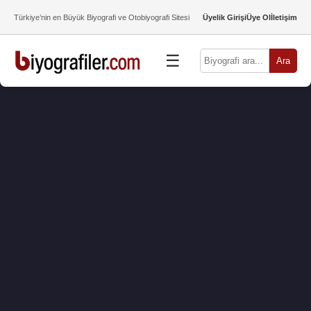
Türkiye’nin en Büyük Biyografi ve Otobiyografi Sitesi
Üyelik Girişi
Üye Ol
İletişim
☰
Ara