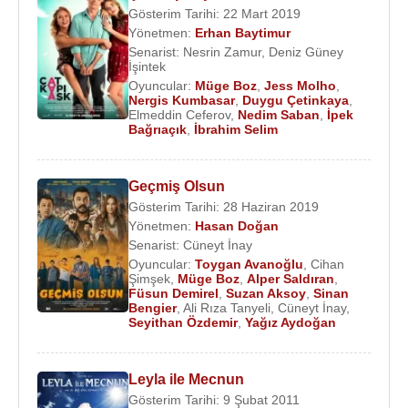
Gösterim Tarihi: 22 Mart 2019
Yönetmen:
Erhan Baytimur
Senarist:
Nesrin Zamur
,
Deniz Güney
İşintek
Oyuncular:
Müge Boz
,
Jess Molho
,
Nergis Kumbasar
,
Duygu Çetinkaya
,
Elmeddin Ceferov
,
Nedim Saban
,
İpek
Bağrıaçık
,
İbrahim Selim
Geçmiş Olsun
Gösterim Tarihi: 28 Haziran 2019
Yönetmen:
Hasan Doğan
Senarist:
Cüneyt İnay
Oyuncular:
Toygan Avanoğlu
,
Cihan
Şimşek
,
Müge Boz
,
Alper Saldıran
,
Füsun Demirel
,
Suzan Aksoy
,
Sinan
Bengier
,
Ali Rıza Tanyeli
,
Cüneyt İnay
,
Seyithan Özdemir
,
Yağız Aydoğan
Leyla ile Mecnun
Gösterim Tarihi: 9 Şubat 2011