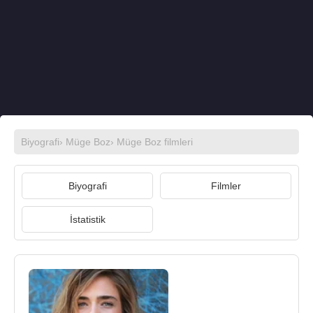
Biyografi
›
Müge Boz
›
Müge Boz filmleri
Biyografi
Filmler
İstatistik