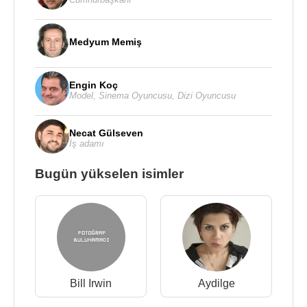
Medyum Memiş
Engin Koç
Model
,
Sinema Oyuncusu
,
Dizi Oyuncusu
Necat Gülseven
İş adamı
Bugün yükselen isimler
Bill Irwin
Aydilge