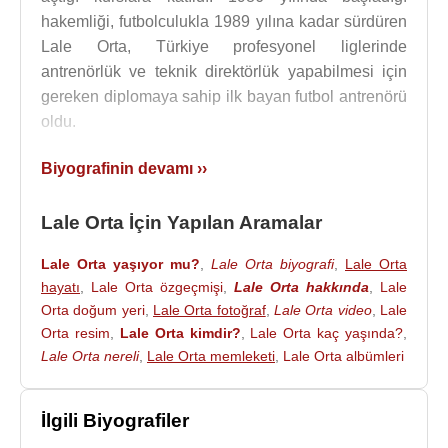
hakemliği, futbolculukla 1989 yılına kadar sürdüren
Lale Orta, Türkiye profesyonel liglerinde
antrenörlük ve teknik direktörlük yapabilmesi için
gereken diplomaya sahip ilk bayan futbol antrenörü
oldu.
1990
yılından itibaren birçok dergi ve gazetede
Biyografinin devamı ››
düzenlenen yarışmalarda yılın başarılı kadınları
arasında yer alan ve
1991
yılında
Fenerbahçe
ile
Lale Orta İçin Yapılan Aramalar
Galatasaray
arasında oynanan
TSYD
Kupası final
maçında yardımcı hakemlik görevini üstlendi.
Lale Orta yaşıyor mu?
,
Lale Orta biyografi
,
Lale Orta
hayatı
,
Lale Orta özgeçmişi
,
Lale Orta hakkında
,
Lale
1994,
1995
,
1996
senelerinde,
Gençlik ve Spor İl
Orta doğum yeri
,
Lale Orta fotoğraf
,
Lale Orta video
,
Lale
Müdürlüğü
tarafından açılan spor okullarında ve
Orta resim
,
Lale Orta kimdir?
,
Lale Orta kaç yaşında?
,
İstanbul Bölge Karması’nda Futbol Antrenörü olarak
Lale Orta nereli
,
Lale Orta memleketi
,
Lale Orta albümleri
görev alan Orta, Türkiye liglerinde,
Orhan Ayhan
'la
birlikte sunduğu maçlarla, ilk bayan futbol spikeri
İlgili Biyografiler
oldu.