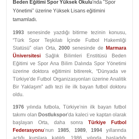
Beden Eğitimi Spor Yüksek Okulu
'nda "Spor
Yönetimi" üzerine Yüksek Lisans eğitimini
tamamladı.
1993
senesinde yazdığı bitirme tezinin konusu,
“Türk Spor Teşkilatı İçinde Futbol Hakemliği
Statüsü” olan Orta,
2000
senesinde de
Marmara
Üniversitesi
Sağlık Bilimleri Enstitüsü Beden
Eğitimi ve Spor Ana Bilim Dalında Spor Yönetimi
üzerine doktora eğitimini bitirerek, “Dünyada ve
Türkiye'de Futbol Organizasyonları üzerine Analitik
Bir Yaklaşım” adlı tezi ile ilk bayan futbol doktoru
oldu.
1976
yılında futbola, Türkiye'nin ilk bayan futbol
takımı olan
Dostlukspor
'da kaleci ve kaptan olarak
başlayan Orta, daha sonra
Türkiye Futbol
Federasyonu
’nun
1985
,
1989
,
1994
yıllarında
açtığı kurslara katıldı. 1986 yılında başladığı