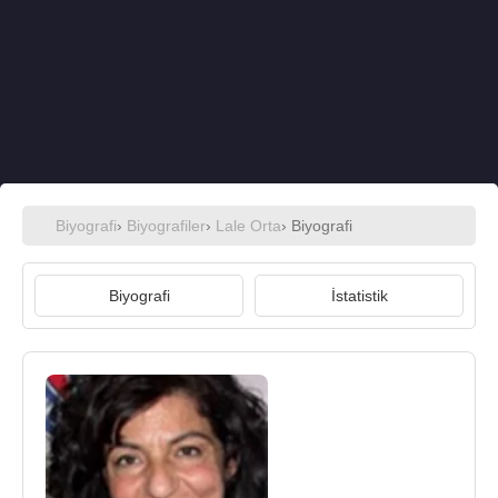
Biyografi
›
Biyografiler
›
Lale Orta
› Biyografi
Biyografi
İstatistik