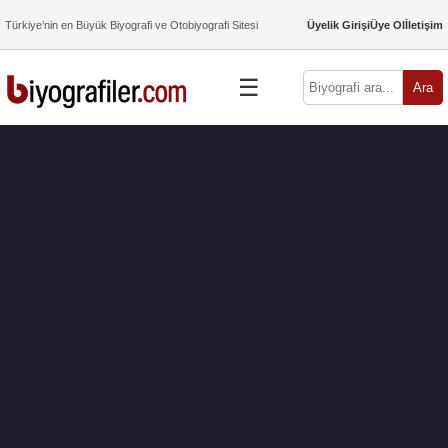
Türkiye’nin en Büyük Biyografi ve Otobiyografi Sitesi
Üyelik Girişi
Üye Ol
İletişim
☰
Ara