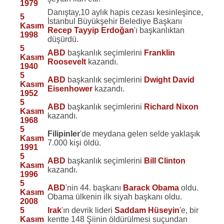
1979
Danıştay,10 aylık hapis cezası kesinleşince,
5
İstanbul Büyükşehir Belediye Başkanı
Kasım
Recep Tayyip Erdoğan
'ı başkanlıktan
1998
düşürdü.
5
ABD
başkanlık seçimlerini
Franklin
Kasım
Roosevelt
kazandı.
1940
5
ABD
başkanlık seçimlerini
Dwight David
Kasım
Eisenhower
kazandı.
1952
5
ABD
başkanlık seçimlerini
Richard Nixon
Kasım
kazandı.
1968
5
Filipinler
'de meydana gelen selde yaklaşık
Kasım
7.000 kişi öldü.
1991
5
ABD
başkanlık seçimlerini
Bill Clinton
Kasım
kazandı.
1996
5
ABD
'nin 44. başkanı
Barack Obama
oldu.
Kasım
Obama ülkenin ilk siyah başkanı oldu.
2008
5
Irak
'ın devrik lideri
Saddam Hüseyin
'e, bir
Kasım
kentte 148 Şiinin öldürülmesi suçundan