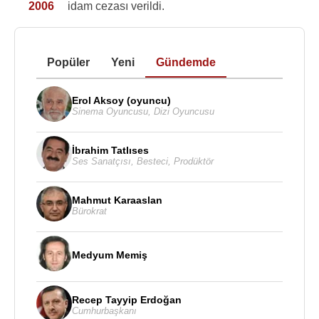
2006
idam cezası verildi.
Popüler
Yeni
Gündemde
Erol Aksoy (oyuncu)
Sinema Oyuncusu
,
Dizi Oyuncusu
İbrahim Tatlıses
Ses Sanatçısı
,
Besteci
,
Prodüktör
Mahmut Karaaslan
Bürokrat
Medyum Memiş
Recep Tayyip Erdoğan
Cumhurbaşkanı