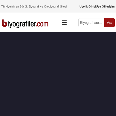
Türkiye’nin en Büyük Biyografi ve Otobiyografi Sitesi
Üyelik Girişi
Üye Ol
İletişim
☰
Ara