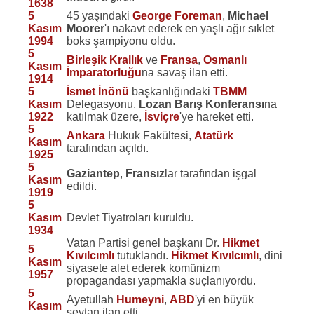
1638
5
45 yaşındaki
George Foreman
,
Michael
Kasım
Moorer
'ı nakavt ederek en yaşlı ağır sıklet
1994
boks şampiyonu oldu.
5
Birleşik Krallık
ve
Fransa
,
Osmanlı
Kasım
İmparatorluğu
na savaş ilan etti.
1914
5
İsmet İnönü
başkanlığındaki
TBMM
Kasım
Delegasyonu,
Lozan Barış Konferansı
na
1922
katılmak üzere,
İsviçre
'ye hareket etti.
5
Ankara
Hukuk Fakültesi,
Atatürk
Kasım
tarafından açıldı.
1925
5
Gaziantep
,
Fransız
lar tarafından işgal
Kasım
edildi.
1919
5
Kasım
Devlet Tiyatroları kuruldu.
1934
Vatan Partisi genel başkanı Dr.
Hikmet
5
Kıvılcımlı
tutuklandı.
Hikmet Kıvılcımlı
, dini
Kasım
siyasete alet ederek komünizm
1957
propagandası yapmakla suçlanıyordu.
5
Ayetullah
Humeyni
,
ABD
'yi en büyük
Kasım
şeytan ilan etti.