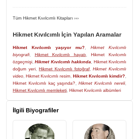
1938
yılında
Nazım Hikmet
ile birlikte yargılandığı
davadan 15 yıl hapis cezasına çarptırıldı, 12 yıl
yattıktan sonra 1950'de
Demokrat Parti
'nin
Tüm Hikmet Kıvılcımlı Kitapları ›››
çıkardığı af yasasıyla tahliye oldu.
Hikmet Kıvılcımlı İçin Yapılan Aramalar
Hikmet Kıvılcımlı
,
1954
yılında yasal olarak
Vatan
Partisi
'ni kurdu. 1957 yılının sonunda Başbakan
Hikmet Kıvılcımlı yaşıyor mu?
,
Hikmet Kıvılcımlı
Adnan Menderes
’in bizzat talimatıyla Hikmet
biyografi
,
Hikmet Kıvılcımlı hayatı
,
Hikmet Kıvılcımlı
Kıvılcımlı ve 25 partili tutuklandı ve parti kapatıldı.
özgeçmişi
,
Hikmet Kıvılcımlı hakkında
,
Hikmet Kıvılcımlı
1958 yılının sonunda tahliye olup, 1961 yılında
doğum yeri
,
Hikmet Kıvılcımlı fotoğraf
,
Hikmet Kıvılcımlı
sonuçlanan yargılamada ise partililer ve Kıvılcımlı
video
,
Hikmet Kıvılcımlı resim
,
Hikmet Kıvılcımlı kimdir?
,
beraat ettiler.
Hikmet Kıvılcımlı kaç yaşında?
,
Hikmet Kıvılcımlı nereli
,
Hikmet Kıvılcımlı memleketi
,
Hikmet Kıvılcımlı albümleri
27 Mayıs 1960
tarihinde yapılan ve Türkiye
Cumhuriyeti tarihinde gerçekleşmiş ilk askerî
İlgili Biyografiler
darbede
Demokrat Parti
'nin iktidarını deviren
Emekli Orgeneral
Cemal Gürsel
'in oluşturduğu
Millî Birlik Komitesini, Hikmet Kıvılcımlı Vatan
Partisi başkanı sıfatıyla telgrafla kutladı.