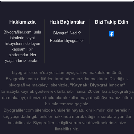
Hakkımızda
Hızlı Bağlantılar
Bizi Takip Edin
Biyografiler.com, ünlü
Biyografi Nedir?
isimlerin hayat
Popüler Biyografiler
hikayelerini derleyen
kapsamlı bir
platformdur. Her
yaşam bir iz bırakır.
Biyografiler.com'da yer alan biyografi ve makalelerin tümü,
Biyografiler.com editörleri tarafından hazırlanmaktadır. Dilediğiniz
biyografi ve makaleyi, sitenizde,
"Kaynak: Biyografiler.com"
formatıyla kaynak göstererek kullanabilirsiniz. 20'den fazla biyografi ya
da makaleyi, sitenizde toplu olarak kullanmayı düşünüyorsanız lütfen
bizimle temasa geçiniz.
Biyografiler.com sitemizde ünlülerin hayatı, kim kimdir, kim nerelidir,
kaç yaşındadır gibi ünlüler hakkında merak ettiğiniz sorulara yanıtlar
bulabilirsiniz. Biyografiler ile ilgili yorum ve düzeltmelerinizi bize
iletebilirsiniz.