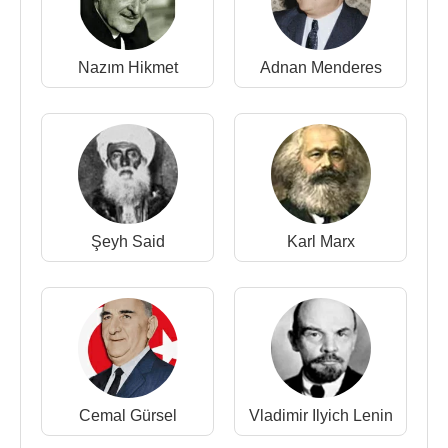
1965 yılında Tarihsel Maddecilik Yayınları'nı kurdu.
Karl Marx
,
Friedrich Engels
ve
Vladimir Ilyich
Nazım Hikmet
Adnan Menderes
Lenin
’in eserlerinden birçok çeviriler yaptı ve
yayınladı.
1965 yılında “Tarih Tezi” adlı kitabını yayınladı.
1967 yılında İşsizlik ve Pahalılıkla Savaş Derneği'ni
(İPSD) kurdu. İktisattan antropolojiye, Marksist
düşüncenin tarihsel ve kuramsal gelişiminin
Şeyh Said
Karl Marx
açıklanmasına ve Türkiye'de bir işçi sınıfı
devriminin strateji ve taktik sorunlarına kadar çeşitli
konularda çok sayıda telif eseri ve Aydınlık, Türk
Solu, Sosyalist, Ant gibi dergilerde makaleleri
yayınlandı.
Ağır hasta olduğu için arkadaşları onu tedavisi için
Cemal Gürsel
Vladimir Ilyich Lenin
yurt dışına çıkardı. Hikmet Kıvılcımlı, 11 Ekim
1971
tarihinde Sırbistan'ın başkenti
Belgrad
’da askeri tıp