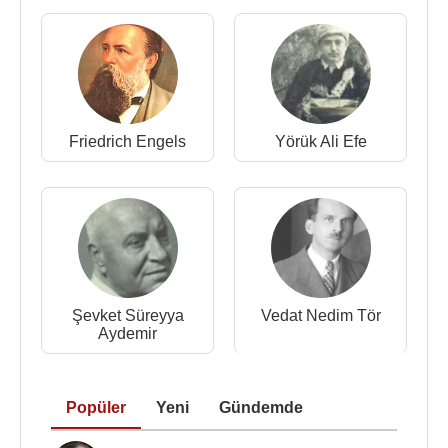
akademisi hastanesi'nde 69 yaşında ölmüştür.
Kaynak:Biyografiler.com
Friedrich Engels
Yörük Ali Efe
Şevket Süreyya
Vedat Nedim Tör
Aydemir
Popüler
Yeni
Gündemde