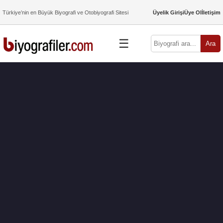
Türkiye’nin en Büyük Biyografi ve Otobiyografi Sitesi
Üyelik Girişi
Üye Ol
İletişim
☰
Ara