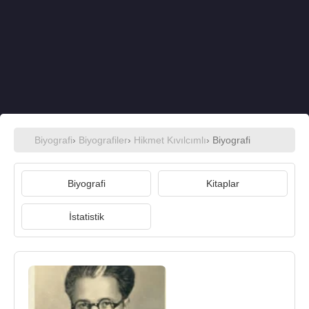
Biyografi
›
Biyografiler
›
Hikmet Kıvılcımlı
› Biyografi
Biyografi
Kitaplar
İstatistik