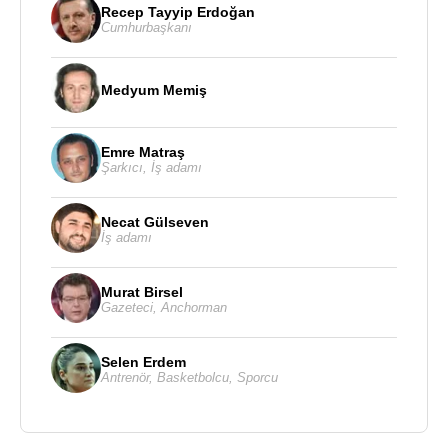
Recep Tayyip Erdoğan
Cumhurbaşkanı
Medyum Memiş
Emre Matraş
Şarkıcı
,
İş adamı
Necat Gülseven
İş adamı
Murat Birsel
Gazeteci
,
Anchorman
Selen Erdem
Antrenör
,
Basketbolcu
,
Sporcu