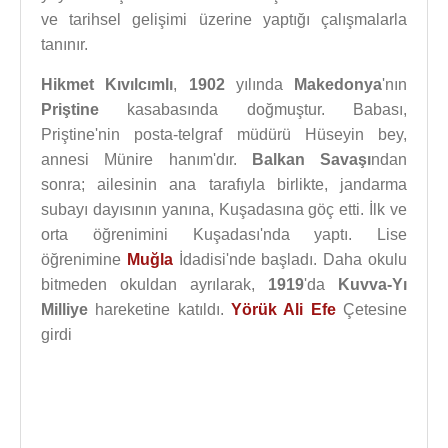
ve tarihsel gelişimi üzerine yaptığı çalışmalarla
tanınır.
Hikmet Kıvılcımlı
,
1902
yılında
Makedonya
'nın
Priştine
kasabasında doğmuştur. Babası,
Priştine'nin posta-telgraf müdürü Hüseyin bey,
annesi Münire hanım'dır.
Balkan Savaşı
ndan
sonra; ailesinin ana tarafıyla birlikte, jandarma
subayı dayısının yanına, Kuşadasına göç etti. İlk ve
orta öğrenimini Kuşadası'nda yaptı. Lise
öğrenimine
Muğla
İdadisi'nde başladı. Daha okulu
bitmeden okuldan ayrılarak,
1919
'da
Kuvva-Yı
Milliye
hareketine katıldı.
Yörük Ali Efe
Çetesine
girdi