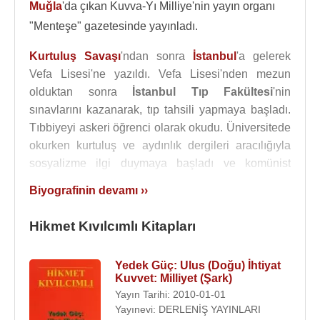
Muğla
'da çıkan Kuvva-Yı Milliye'nin yayın organı
"Menteşe" gazetesinde yayınladı.
Kurtuluş Savaşı
'ndan sonra
İstanbul
'a gelerek
Vefa Lisesi'ne yazıldı. Vefa Lisesi'nden mezun
olduktan sonra
İstanbul Tıp Fakültesi
'nin
sınavlarını kazanarak, tıp tahsili yapmaya başladı.
Tıbbiyeyi askeri öğrenci olarak okudu. Üniversitede
okurken kurtuluş ve aydınlık dergileri aracılığıyla
sosyalizme ilgi duymaya başladı ve komünist
fikirlerle tanıştı.
1920
'lerin başında
Türkiye
Biyografinin devamı ››
Komünist Partisi
(TKP) üyesi oldu. 31 Aralık 1924-
1 Ocak 1925'te İstanbul Akaretler'de yasadışı olarak
Hikmet Kıvılcımlı Kitapları
TKP'nin üçüncü kongresi toplandığında
Hikmet
Kıvılcımlı
TKP Merkez Komitesi üyeliğine seçildi ve
Yedek Güç: Ulus (Doğu) İhtiyat
gençlik kolu başkanı olarak görev aldı. Aynı yıl
Kuvvet: Milliyet (Şark)
Aydınlık gazetesinde ilk yazıları yayınlanmaya
Yayın Tarihi: 2010-01-01
başladı.
Yayınevi: DERLENİŞ YAYINLARI