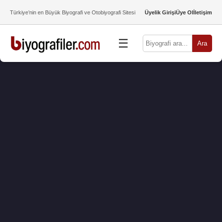
Türkiye’nin en Büyük Biyografi ve Otobiyografi Sitesi
Üyelik Girişi
Üye Ol
İletişim
☰
Ara