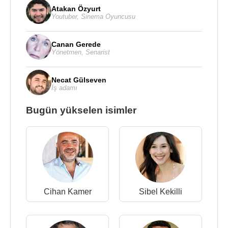
Atakan Özyurt
Youtuber
,
Sinema Oyuncusu
Canan Gerede
Yönetmen
,
Senarist
Necat Gülseven
İş adamı
Bugün yükselen isimler
Cihan Kamer
Sibel Kekilli