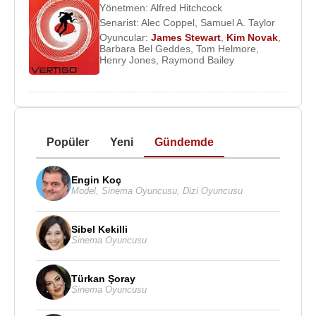
Yönetmen:
Alfred Hitchcock
Senarist:
Alec Coppel
,
Samuel A. Taylor
Oyuncular:
James Stewart
,
Kim Novak
,
Barbara Bel Geddes
,
Tom Helmore
,
Henry Jones
,
Raymond Bailey
Popüler
Yeni
Gündemde
Engin Koç
Model
,
Sinema Oyuncusu
,
Dizi Oyuncusu
Sibel Kekilli
Sinema Oyuncusu
Türkan Şoray
Sinema Oyuncusu