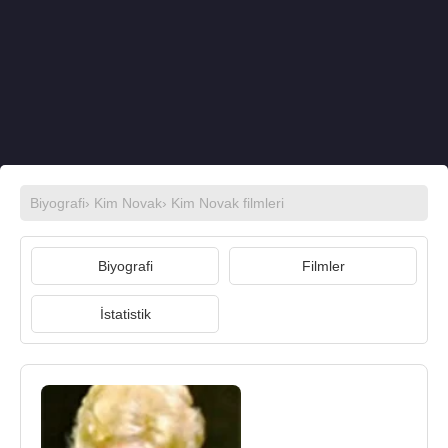
Biyografi
›
Kim Novak
›
Kim Novak filmleri
Biyografi
Filmler
İstatistik