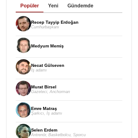
Popüler
Yeni
Gündemde
Recep Tayyip Erdoğan
Cumhurbaşkanı
Medyum Memiş
Necat Gülseven
İş adamı
Murat Birsel
Gazeteci
,
Anchorman
Emre Matraş
Şarkıcı
,
İş adamı
Selen Erdem
Antrenör
,
Basketbolcu
,
Sporcu