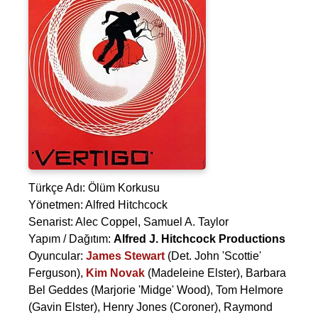
Türkçe Adı: Ölüm Korkusu
Yönetmen:
Alfred Hitchcock
Senarist:
Alec Coppel
,
Samuel A. Taylor
Yapım / Dağıtım:
Alfred J. Hitchcock Productions
Oyuncular:
James Stewart
(Det. John 'Scottie'
Ferguson),
Kim Novak
(Madeleine Elster),
Barbara
Bel Geddes
(Marjorie 'Midge' Wood),
Tom Helmore
(Gavin Elster),
Henry Jones
(Coroner),
Raymond