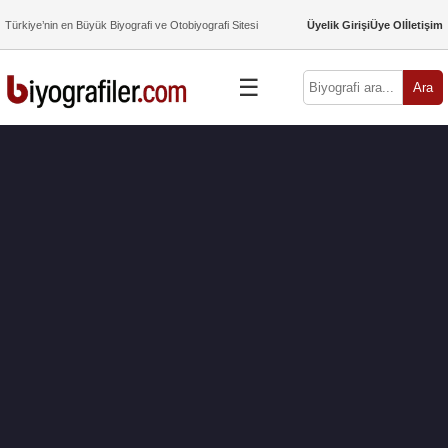
Türkiye’nin en Büyük Biyografi ve Otobiyografi Sitesi
Üyelik Girişi
Üye Ol
İletişim
☰
Ara