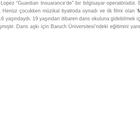
 Lopez “Guardian Insuarance'de” bir bilgisayar operatörüdür. B
r. Henüz çocukken müzikal tiyatroda oynadı ve ilk filmi olan '
6 yaşındaydı. 19 yaşından itibaren dans okuluna gidebilmek iç
lışmıştır. Dans aşkı için Baruch Üniversitesi’ndeki eğitimini yar