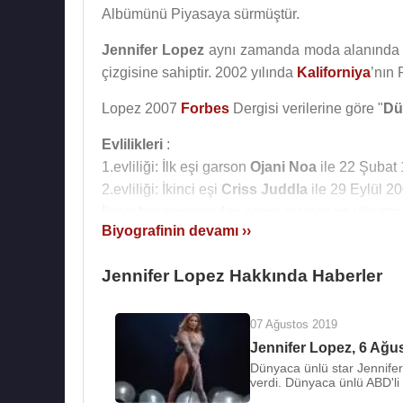
Albümünü Piyasaya sürmüştür.
Jennifer Lopez
aynı zamanda moda alanında ol
çizgisine sahiptir. 2002 yılında
Kaliforniya
’nın 
Lopez 2007
Forbes
Dergisi verilerine göre "
Dü
Evlilikleri
:
1.evliliği: İlk eşi garson
Ojani Noa
ile 22 Şubat 
2.evliliği: İkinci eşi
Criss Juddla
ile 29 Eylül 2
İkinci boşanmasından sonra oyuncu ve yönet
Biyografinin devamı ››
Ocak 2004'te ayrıldılar.
3.evliliği: üçüncü eşi Şarkıcı
Marc Anthony
il
Jennifer Lopez Hakkında Haberler
Maribel Muniz”, “Maximilian David Muniz” adları
4.evliliği: 16 Temmuz 2022 tarihinde oyuncu
Be
07 Ağustos 2019
6 Ocak 2025 tarihinde boşandı.
Jennifer Lopez, 6 Ağu
Dünyaca ünlü star Jennif
Jennifer Lopez 2016 yılından itibaren
Alex Rod
verdi. Dünyaca ünlü ABD'li ş