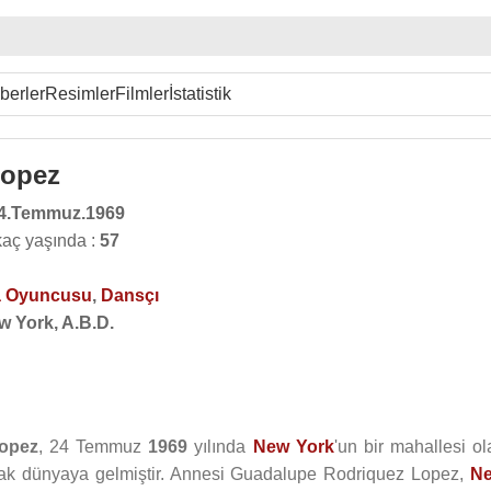
berler
Resimler
Filmler
İstatistik
Lopez
4.Temmuz.1969
kaç yaşında :
57
 Oyuncusu
,
Dansçı
w York, A.B.D.
Lopez
, 24 Temmuz
1969
yılında
New York
'un bir mahallesi ol
arak dünyaya gelmiştir. Annesi Guadalupe Rodriquez Lopez,
N