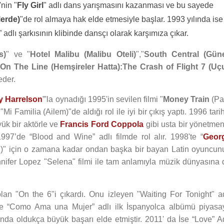
nin "
Fly Girl
" adlı dans yarışmasını kazanması ve bu sayede
lerde)
"de rol almaya hak elde etmesiyle başlar. 1993 yılında ise
” adlı şarkısının klibinde dansçı olarak karşımıza çıkar.
s)
" ve "
Hotel Malibu (Malibu Oteli)
","
South Central (Gün
On The Line (Hemşireler Hatta):The Crash of Flight 7 (Uç
eder.
 Harrelson
”'la oynadığı 1995'in sevilen filmi "
Money Train
(Pa
 "Mi Familia (Ailem)"de aldığı rol ile iyi bir çıkış yaptı. 1996 tarih
ük bir aktörle ve
Francis Ford Coppola
gibi usta bir yönetmen
997’de “Blood and Wine” adlı filmde rol alır. 1998'te “
Geor
ışı)" için o zamana kadar ondan başka bir bayan Latin oyuncun
nnifer Lopez "Selena" filmi ile tam anlamıyla müzik dünyasına 
lan "On the 6"i çıkardı. Onu izleyen "Waiting For Tonight" ad
de “Como Ama una Mujer” adlı ilk İspanyolca albümü piyasa
nda oldukça büyük başarı elde etmiştir. 2011' da İse “Love” Ad