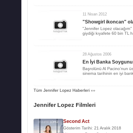
Albümleri
:
1999: On the 6
11 Nisan 2012
2001: J. Lo
"Showgirl ikoncan" ol
2002: J to tha L-O!: The Remixes
"Jennifer Lopez olacağım" 
2002: This Is Me... Then
giydiği kıyafete 60 bin TL h
2003: The Reel Me
2005: Rebirth
2007: Como Ama una Mujer
28 Ağustos 2006
2007: Brave
En İyi Banka Soygunu 
Başrolünü Al Pacino’nun üs
2011: Love?
sinema tarihinin en iyi bank
2012: Dance Again... the Hits
2014: A.K.A.
Tüm Jennifer Lopez Haberleri ›››
2024: This Is Me... Now
Filmleri ve Dizileri
:
Jennifer Lopez Filmleri
Yapımcı
:
2024 - Atlas (Sinema filmi)
Second Act
2019–2024 - Good Trouble (Tv dizisi)
Gösterim Tarihi: 21 Aralık 2018
2024 - This Is Me... Now: Bir Aşk Hikâyesi (Sine