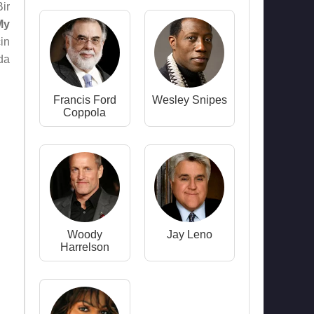
ir
My
in
ıda
Francis Ford
Wesley Snipes
Coppola
Woody
Jay Leno
Harrelson