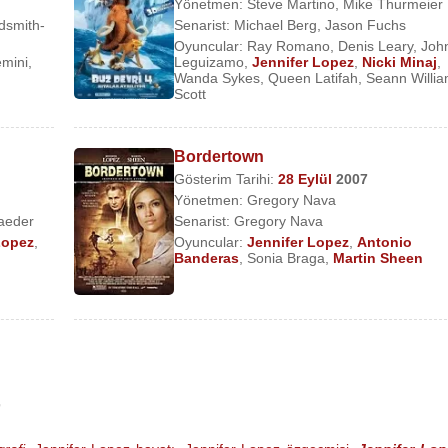
Yönetmen:
Steve Martino
,
Mike Thurmeier
dsmith-
Senarist:
Michael Berg
,
Jason Fuchs
Oyuncular:
Ray Romano
,
Denis Leary
,
Joh
mini
,
Leguizamo
,
Jennifer Lopez
,
Nicki Minaj
,
Wanda Sykes
,
Queen Latifah
,
Seann Willi
Scott
Bordertown
mi)
Gösterim Tarihi:
28 Eylül
2007
Yönetmen:
Gregory Nava
aeder
Senarist:
Gregory Nava
Lopez
,
Oyuncular:
Jennifer Lopez
,
Antonio
ster Relief (Tv dizisi)
Banderas
,
Sonia Braga
,
Martin Sheen
Tv dizisi)