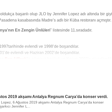
dukça başarılı olup JLO by Jennifer Lopez adı altında bir giy
Pasadena kasabasında Madre’s adlı bir Küba restoranı açmıştır.
nya'nın En Zengin Ünlüleri
" listesinde 11.sıradadır.
1997tarihinde evlendi ve 1998’de boşandılar.
001'de evlendi ve Haziran 2002’de boşandılar.
men
Ben Affleck
'le çıkmaya başladı ve Kasım 2002'e nişanlandıla
e 2004’de evlendi ve 2011’de boşandılar. 2007 doğumlu “Em
nda ikiz çocukları var.
n Affleck
ile evlendi. 26 Nisan 2024 tarihinde ayrılan çift res
stos 2019 akşamı Antalya Regnum Carya’da konser verdi.
er Lopez, 6 Ağustos 2019 akşamı Antalya Regnum Carya’da konser
riguez
ile beraber oldu.
arkıcı Jennifer L...