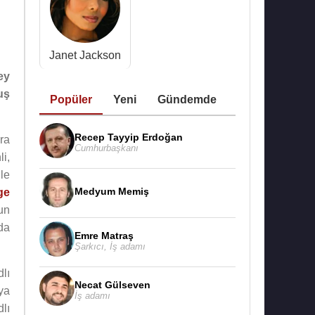
Janet Jackson
ey
uş
Popüler
Yeni
Gündemde
Recep Tayyip Erdoğan
ra
Cumhurbaşkanı
li,
le
Medyum Memiş
ge
un
da
Emre Matraş
Şarkıcı
,
İş adamı
lı
Necat Gülseven
ya
İş adamı
lı