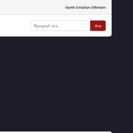
Üyelik Girişi
Üye Ol
İletişim
Ara