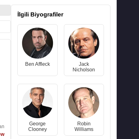
İlgili Biyografiler
Ben Affleck
Jack
Nicholson
George
Robin
an
Clooney
Williams
ew