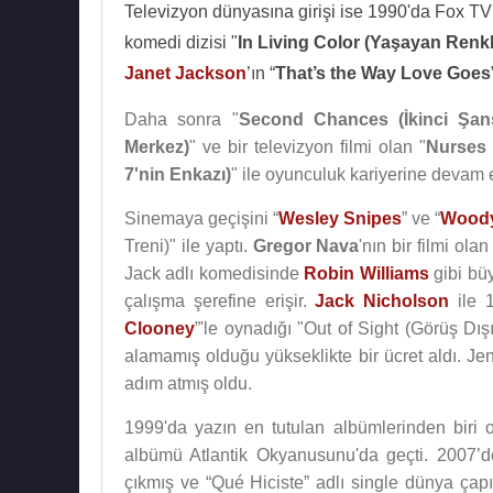
Televizyon dünyasına girişi ise 1990'da Fox TV'
komedi dizisi "
In Living Color (Yaşayan Renk
Janet Jackson
’ın “
That’s the Way Love Goes
Daha sonra "
Second Chances (İkinci Şan
Merkez)
" ve bir televizyon filmi olan "
Nurses 
7'nin Enkazı)
" ile oyunculuk kariyerine devam 
Sinemaya geçişini “
Wesley Snipes
” ve “
Woody
Treni)" ile yaptı.
Gregor Nava
'nın bir filmi olan
Jack adlı komedisinde
Robin Williams
gibi büy
çalışma şerefine erişir.
Jack Nicholson
ile 1
Clooney
”'le oynadığı "Out of Sight (Görüş D
alamamış olduğu yükseklikte bir ücret aldı. Je
adım atmış oldu.
1999'da yazın en tutulan albümlerinden biri o
albümü Atlantik Okyanusunu'da geçti. 2007’
çıkmış ve “Qué Hiciste” adlı single dünya çapı