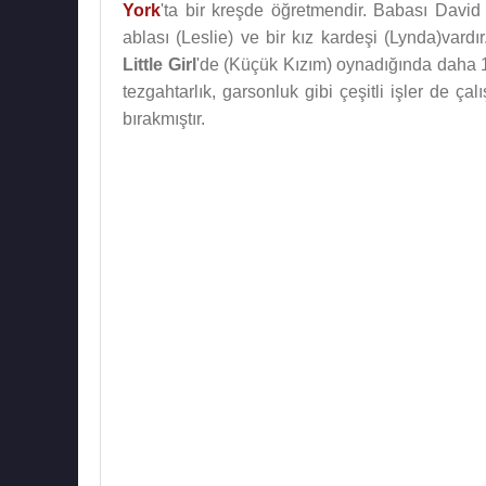
York
'ta bir kreşde öğretmendir. Babası David
ablası (Leslie) ve bir kız kardeşi (Lynda)vardı
Little Girl
'de (Küçük Kızım) oynadığında daha 1
tezgahtarlık, garsonluk gibi çeşitli işler de ça
bırakmıştır.