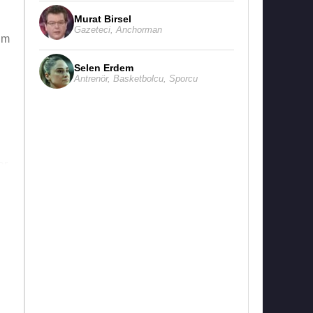
Murat Birsel
Gazeteci
,
Anchorman
im
Selen Erdem
Antrenör
,
Basketbolcu
,
Sporcu
r.
me
men