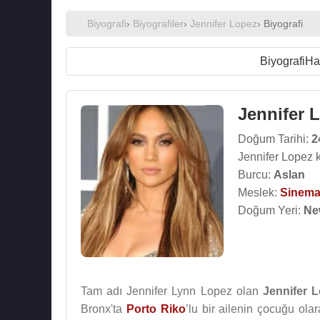
Biyografi
›
Biyografiler
›
Jennifer Lopez
› Biyografi
Biyografi
Ha
Jennifer 
Doğum Tarihi:
2
Jennifer Lopez 
Burcu:
Aslan
Meslek:
Sinema
Doğum Yeri:
Ne
Tam adı Jennifer Lynn Lopez olan
Jennifer 
Bronx'ta
Porto Riko
’lu bir ailenin çocuğu ol