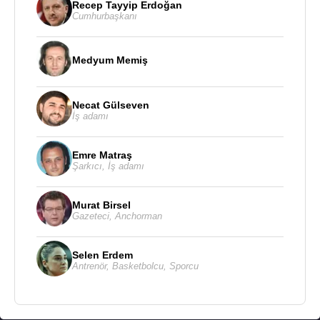
Recep Tayyip Erdoğan
Cumhurbaşkanı
Medyum Memiş
Necat Gülseven
İş adamı
Emre Matraş
Şarkıcı
,
İş adamı
Murat Birsel
Gazeteci
,
Anchorman
Selen Erdem
Antrenör
,
Basketbolcu
,
Sporcu