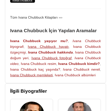
Kitapları
:
2017 - Die Chubbuck-Technik: The Power of the
Tüm Ivana Chubbuck Kitapları ›››
Actor. Ein Schauspiel-Lehrbuch
2011 - Il potere dell'attore. Tecnica ed esercizi
Ivana Chubbuck İçin Yapılan Aramalar
2005 - El Poder de la ActuacióN. el Método de
Ivana Chubbuck: Doce Pasos que Parten de un
Ivana Chubbuck yaşıyor mu?
,
Ivana Chubbuck
Libreto para Dotar al Actor de las Herramientas que
biyografi
,
Ivana Chubbuck hayatı
,
Ivana Chubbuck
özgeçmişi
,
Ivana Chubbuck hakkında
,
Ivana Chubbuck
lo Llevan a Lograr una Interpretación Realista,
doğum yeri
,
Ivana Chubbuck fotoğraf
,
Ivana Chubbuck
Creíble, y Dinámica
video
,
Ivana Chubbuck resim
,
Ivana Chubbuck kimdir?
,
2004 - The Power of the Actor : The Chubbuck /
Ivana Chubbuck kaç yaşında?
,
Ivana Chubbuck nereli
,
Aktörün Gücü : Chubbuck
Ivana Chubbuck memleketi
,
Ivana Chubbuck albümleri
Kaynak:Biyografiler.com
İlgili Biyografiler