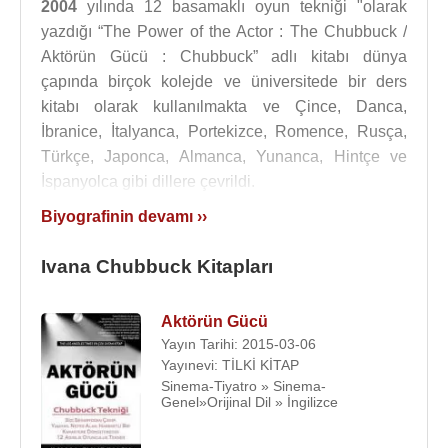
2004
yılında 12 basamaklı oyun tekniği "olarak
yazdığı “The Power of the Actor : The Chubbuck /
Aktörün Gücü : Chubbuck” adlı kitabı dünya
çapında birçok kolejde ve üniversitede bir ders
kitabı olarak kullanılmakta ve Çince, Danca,
İbranice, İtalyanca, Portekizce, Romence, Rusça,
Türkçe, Japonca, Almanca, Yunanca, Hintçe ve
İspanyolca gibi dillere çevrildi.
Biyografinin devamı ››
Ivana Chubbuck,
Charlize Theron
,
James Franco
,
Halle Berry
,
Brad Pitt
,
Jake Gyllenhaal
,
Jon
Ivana Chubbuck Kitapları
Voight
,
Sylvester Stallone
,
Elisabeth Shue
,
Djimon Hounsou
,
Jim Carrey
,
Gerard Butler
,
Gal
Gadot
,
Meg Ryan
Aktörün Gücü
,
Jessica Alba
,
Eva Mendes
,
Liv
Yayın Tarihi: 2015-03-06
Tyler
,
Adam Baldwin
,
Sienna Miller
,
Rob
Yayınevi: TİLKİ KİTAP
Schneider
,
Jessica Biel
,
Beyonce Knowles
,
Sinema-Tiyatro » Sinema-
Maggie Grace
,
Travis Fimmel
,
Sharon Stone
gibi
Genel»Orijinal Dil » İngilizce
birçok
Hollywood
yıldızına da oyuncu koçluğu
yapmıştır.