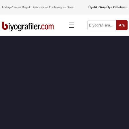
Türkiye’nin en Büyük Biyografi ve Otobiyografi Sitesi
Üyelik Girişi
Üye Ol
İletişim
☰
Ara