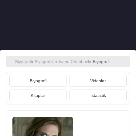
Biyografi
›
Biyografiler
›
Ivana Chubbuck
› Biyografi
Biyografi
Videolar
Kitaplar
İstatistik