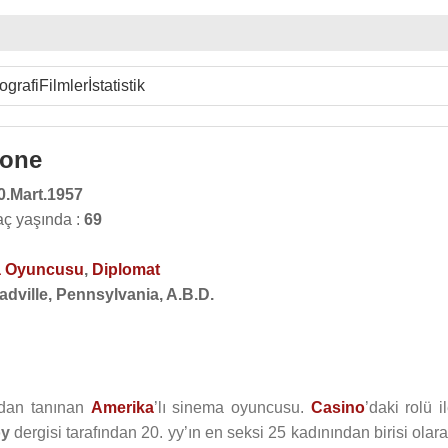
ografi
Filmler
İstatistik
tone
0.Mart.1957
ç yaşında :
69
 Oyuncusu
,
Diplomat
dville, Pennsylvania, A.B.D.
ndan tanınan
Amerika
’lı sinema oyuncusu.
Casino
’daki rolü i
oy
dergisi tarafından 20. yy’ın en seksi 25 kadınından birisi olar