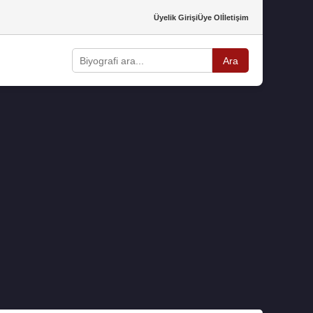
Üyelik Girişi
Üye Ol
İletişim
Ara