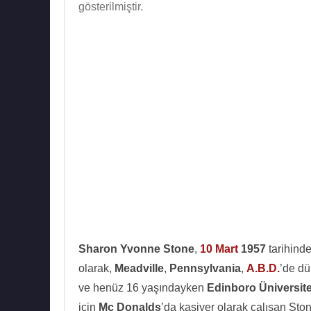
gösterilmiştir.
Sharon Yvonne Stone
,
10 Mart
1957
tarihinde
olarak,
Meadville
,
Pennsylvania
,
A.B.D.
’de dü
ve henüz 16 yaşındayken
Edinboro Üniversite
için
Mc Donalds
’da kasiyer olarak çalışan Ston