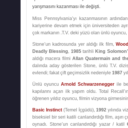
yarışmasını kazanması ile değişti.
Miss Pennsylvania’yı kazanmasının ardında
kariyerine devam etmek için üniversiteden ayr
çok markanın .T.V. deki yüzü olan ünlü oyuncu,
Stone’un kadrosunda yer aldığı ilk film,
Wood
Deadly Blessing
,
1985
tarihli
King Solomon’
aldığı macera filmi
Allan Quatermain and the
dalında aday gösterilen Stone, ünlü T.V. dizi
evlendi; fakat çift geçimsizlik nedeniyle
1987
yı
Ünlü oyuncu
Arnold Schwarzenegger
ile be
kapılarını açan ilk yapım oldu. Total Recall’
öğrenen yıldız oyuncu, filmin vizyona girmesini
Basic Instinct
(Temel İçgüdü),
1992
yılında vi
biseksiel bir seri katili canlandırdığı film, aşı
oynadı. Stone’un canlandırdığı yazar / katil