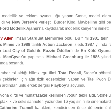
n modellik ve reklam oyunculuğu yapan Stone, model olara
ıldı ve
New Jersey
’e yerleşti. Burger King, Maybelline gibi p
Ford Modellik Ajansı
’na kaydolarak modellik kariyerini ilerletti
y Allen
imzalı
Stardust Memories
oldu. Bu filmi
1981
tarihli
s Mines
ve
1988
tarihli
Action Jackson
izledi.
1987
yılında r
 Lost City of Gold
ile
Razzie Ödülleri
’nde
En Kötü Oyunc
si
MacGyver
’ın yapımcısı
Michael Greenburg
ile
1985
yılın
lında boşandı.
raber rol aldığı bilimkurgu filmi
Total Recall
, Stone’a şöhret
ın çekimleri için ağır fizik egzersizleri yapan ve Tae Kwon 
n ardından ünlü erkek dergisi
Playboy
’a soyundu.
zyona girdi ve muhafazakar kesimden yoğun tepki aldı. Stone’
rı çıplaklık ve seks sahneleri yüzünden 16 yaş sınırı ile sinemalar
Catherine Tramell
karakteri, kendisinden önce dönemin ünl