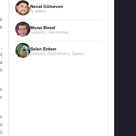
Necat Gülseven
İş adamı
k
ek
Murat Birsel
Gazeteci
,
Anchorman
 ,
Selen Erdem
Antrenör
,
Basketbolcu
,
Sporcu
ol
u
da
in
Do
un
da
ü