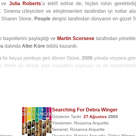
ve
Julia Roberts
’a teklif edilse de, hiçbiri rolün gerektirdi
. Sinema izleyicileri ve eleştirmenleri tarafından iyi notlar al
n Sharon Stone,
People
dergisi tarafından dünyanın en güzel 
r başrollerini paylaştığı ve
Martin Scorsese
tarafından yönetil
cu
dalında
Altın Küre
ödülü kazandı.
n
ile beyaz perdeye geri dönen Stone,
2006
yılında vizyona gir
i filmin de düşük gişe hasılatları yapması ve de eleştirmenl
 başarıyı yakalayamayan Stone, son olarak
2008
yılında
Fi
d
adlı filmlerde rol aldı.
e
Law & Order
gibi ünlü dizilerde de konuk oyuncu olarak y
tlar Vadisi
’nde de konuk oyuncu olarak yer aldı.
Searching For Debra Winger
Gösterim Tarihi:
27 Ağustos
2004
Yönetmen:
Rosanna Arquette
Senarist:
Rosanna Arquette
rissey
,
Oyuncular:
Patricia Arquette
,
Debra Winger
,