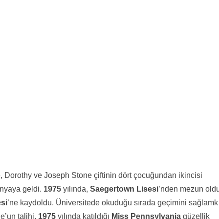
, Dorothy ve Joseph Stone çiftinin dört çocuğundan ikincisi
nyaya geldi.
1975
yılında,
Saegertown Lisesi
’nden mezun old
si
’ne kaydoldu. Üniversitede okuduğu sırada geçimini sağlamk
e’un talihi,
1975
yılında katıldığı
Miss Pennsylvania
güzellik