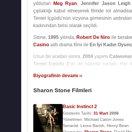
yıldızları
Meg Ryan
,
Jennifer Jason Leigh
çıplaklığı kabul etmeyerek filmde rol almadılar
Temel İçgüdü’nün vizyona girmesinin ardında
kadınından birisi olarak seçildi.
Stone,
1995
yılında,
Robert De Niro
ile berabe
Casino
adlı drama filmi ile
En İyi Kadın Oyun
Uzun bir aradan sonra,
2004
yapımı
Catwoma
Temel İçgüdü 2
’de de başrolü oynadı. Her ik
tarafından beğenilmemesi sebebiyle aradığı
Biyografinin devamı ››
Dollars a Day
ve
2009
yılında
Streets of Bloo
Sharon Stone Filmleri
Sinema yapımlarının yanı sıra
The Practice
v
alan Sharon Stone,
2004
yılında
Türk
dizisi
Kur
Basic Instinct 2
Kaynak:Biyografiler.com
Gösterim Tarihi:
31 Mart
2006
Yönetmen:
Michael Caton-Jones
Senarist:
Leora Barish
,
Henry Bean
Oyuncular:
Sharon Stone
,
David Mor