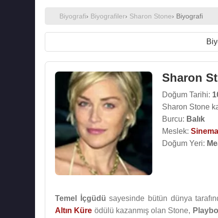
Biyografi
›
Biyografiler
›
Sharon Stone
› Biyografi
Biy
Sharon S
Doğum Tarihi:
1
Sharon Stone ka
Burcu:
Balık
Meslek:
Sinema
Doğum Yeri:
Mea
Temel İçgüdü
sayesinde bütün dünya tarafı
Altın Küre
ödülü kazanmış olan Stone,
Playb