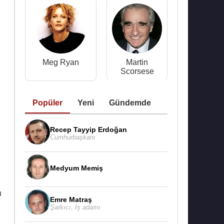
Meg Ryan
Martin
Scorsese
Popüler
Yeni
Gündemde
Recep Tayyip Erdoğan
Cumhurbaşkanı
Medyum Memiş
u
Emre Matraş
Şarkıcı
,
İş adamı