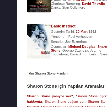
Charlotte Rampling
,
David Thewlis
,
Dancy
,
Stan Collymore
Basic Instinct
Gösterim Tarihi:
20 Mart
1992
Yönetmen:
Paul Verhoeven
Senarist:
Joe Eszterhas
Oyuncular:
Michael Douglas
,
Shar
Stone
,
George Dzundza
,
Jeanne
Tripplehorn
,
Denis Arndt
,
Leilani Sare
Tüm Sharon Stone Filmleri
Sharon Stone İçin Yapılan Aramalar
Sharon Stone yaşıyor mu?
,
Sharon Stone biyog
hakkında
,
Sharon Stone doğum yeri
,
Sharon Ston