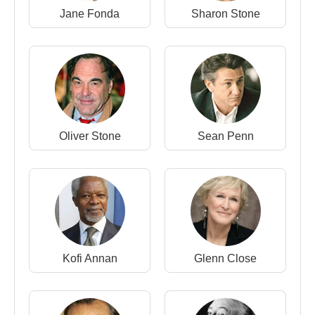
Yapımcısı Ödülü)
Jane Fonda
Sharon Stone
1987: Oscar, En İyi Aktör, Wall Street.
1987: Golden Globe, En İyi Aktör, Wall Street.
1987: National Board of Review Award, En İyi Aktör,
Wall Street.
1996: People's Choice Award, Special Tribute.
Yapımcı ve Aktör olarak başarıları için.
1998: Cesar Award: Sinemaya katkılarından dolayı
Oliver Stone
Sean Penn
Onur Ödülü.
1998: Crystal Globe, Dünya sinemasına olan
katkılarından dolayı Onur Ödülü.
2013 :65. Emmy Ödülleri - Mini Dizi Dalında En İyi
Erkek Oyuncu (Behind the Candelabra)
2014 :71. Altın Küre Ödülleri En iyi erkek oyuncu
(mini dizi) (Behind the Candelabra)
Kofi Annan
Glenn Close
Filmleri ve Dizileri
:
Yapımcı
: