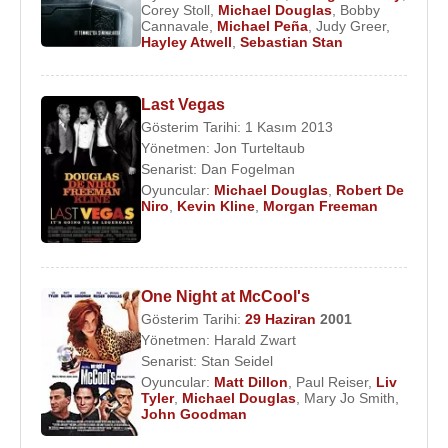
Corey Stoll
,
Michael Douglas
,
Bobby
Schumacher
’in
Flatliners
ve
1992
yapımı
Richard
Cannavale
,
Michael Peña
,
Judy Greer
,
Hayley Atwell
,
Sebastian Stan
Donner
’ın
Radio Flyer
filmlerinin yapımcılığını
yaptı ve Nice, Fransa’daki
Victorine Studios
’un
yeniden canlanması için uğraşlarda bulundu.
Last Vegas
1994
’de
Michael Crichton
’un çok satan
Gösterim Tarihi: 1 Kasım 2013
romanından uyarlanan
Disclosure
(Taciz) filminde
Yönetmen:
Jon Turteltaub
kadın patronu (
Demi Moore
) tarafından cinsel
Senarist:
Dan Fogelman
Oyuncular:
Michael Douglas
,
Robert De
tacize uğrayan bir adamı canlandırdı.
1997
’de
Sean
Niro
,
Kevin Kline
,
Morgan Freeman
Penn
ile oynadığı psikolojik gerilim
The Game
’in
ardından,
1998
’de
Alfred Joseph Hitchcock
klasiği
Dial M For Murder
’ın yeniden çekimi olan
A
Perfect Murder
’da karısını (
Gyweneth
One Night at McCool's
Paltrow
)öldürmek için kiralık katil tutan bir adamı
Gösterim Tarihi:
29 Haziran
2001
Yönetmen:
Harald Zwart
canlandırdı. 2000 yapımı
A Song for David
Senarist:
Stan Seidel
filminde nihayet babası
Kirk Douglas
’la çalışma
Oyuncular:
Matt Dillon
,
Paul Reiser
,
Liv
fırsatı bulan Michael Douglas’ın aldığı çeşitli ödüller
Tyler
,
Michael Douglas
,
Mary Jo Smith
,
John Goodman
şu şekildedir: