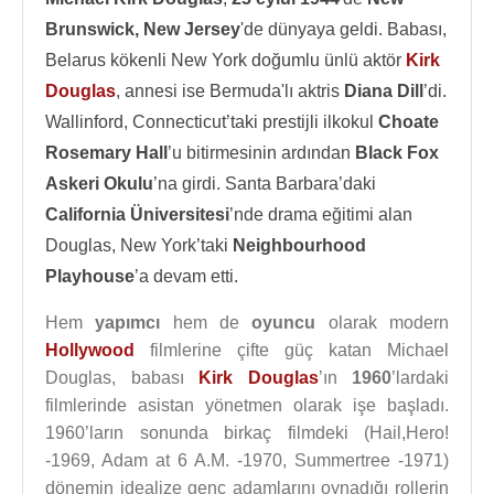
Brunswick, New Jersey
'de dünyaya geldi. Babası,
Belarus kökenli New York doğumlu ünlü aktör
Kirk
Douglas
, annesi ise Bermuda'lı aktris
Diana Dill
’di.
Wallinford, Connecticut’taki prestijli ilkokul
Choate
Rosemary Hall
’u bitirmesinin ardından
Black Fox
Askeri Okulu
’na girdi. Santa Barbara’daki
California Üniversitesi
’nde drama eğitimi alan
Douglas, New York’taki
Neighbourhood
Playhouse
’a devam etti.
Hem
yapımcı
hem de
oyuncu
olarak modern
Hollywood
filmlerine çifte güç katan Michael
Douglas, babası
Kirk Douglas
’ın
1960
’lardaki
filmlerinde asistan yönetmen olarak işe başladı.
1960’ların sonunda birkaç filmdeki (Hail,Hero!
-1969, Adam at 6 A.M. -1970, Summertree -1971)
dönemin idealize genç adamlarını oynadığı rollerin