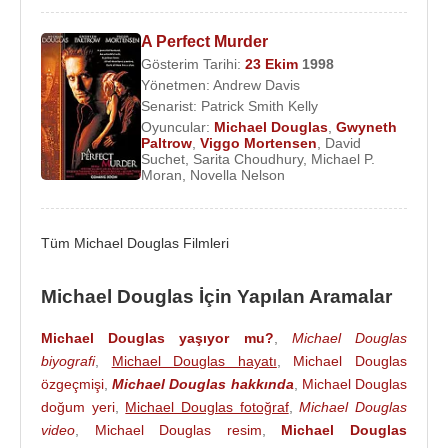
Michael Douglas,
20 Mart 1977
’de
Diandra Luker
ile evlendi.
13 Aralık 1978
’de
Cameron
isminde bir
A Perfect Murder
oğulları olan çift
23
yıl evli kaldılar.
2000
yılında
Gösterim Tarihi:
23 Ekim
1998
Yönetmen:
Andrew Davis
Luker, Douglas’ın yokluğunu, kadınlara
Senarist:
Patrick Smith Kelly
düşkünlüğünü ve oğluna iyi bir baba olamadığını
Oyuncular:
Michael Douglas
,
Gwyneth
öne sürerek ona boşanma davası açtı ve çift
Paltrow
,
Viggo Mortensen
,
David
Suchet
,
Sarita Choudhury
,
Michael P.
boşandı. Boşanmasının ardından
18 kasım
Moran
,
Novella Nelson
2000
’de kendisiyle aynı gün (25 eylül) doğmuş olan
ünlü aktris
Catherine Zeta-Jones
ile evlendi.
Dylan Michael
( 8 ağustos 2000) ve
Carys Zeta
Tüm Michael Douglas Filmleri
(20 nisan 2003) isminde iki çocuğu olan çiftin
arasında
25
yaş fark var. 2013 yılında boşanma
Michael Douglas İçin Yapılan Aramalar
kararı aldılar ancak daha sonra boşanmaktan
vazgeçtiler.
Michael Douglas yaşıyor mu?
,
Michael Douglas
biyografi
,
Michael Douglas hayatı
,
Michael Douglas
Nükleer silahsızlanma için çalışmalar yürüten
özgeçmişi
,
Michael Douglas hakkında
,
Michael Douglas
Douglas aynı zamanda
Nuclear Age Peace
doğum yeri
,
Michael Douglas fotoğraf
,
Michael Douglas
Vakfı
’nın bir destekçisi ve
Ploughshares
video
,
Michael Douglas resim
,
Michael Douglas