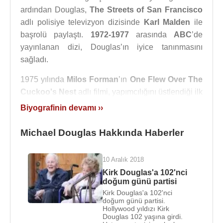
ardından Douglas,
The Streets of San Francisco
adlı polisiye televizyon dizisinde
Karl Malden
ile
başrolü paylaştı.
1972-1977
arasında
ABC
’de
yayınlanan dizi, Douglas’ın iyice tanınmasını
sağladı.
1975 yılında
Milos Forman
’ın
One Flew Over The
Cuckoo's Nest
adlı filmi, yapımcılığını üstlendiği ilk
film oldu. Gişede büyük başarı elde eden film,
En
Biyografinin devamı ››
İyi Film ödülü
de dahil olmak üzere
5
dalda
Oskar
Ödülü
aldı. Michael Douglas En İyi Film
Michael Douglas Hakkında Haberler
heykelciğini
Saul Zaentz
ile paylaştı. Arkasından
1979
’da
Jane Fonda
’nın yapım şirketi IPC ile
10 Aralık 2018
birlikte
The China Syndrome
filminin yapımını
Kirk Douglas'a 102'nci
üstlendi ve aynı zamanda
Jane Fonda
ve
Jack
doğum günü partisi
Lemmon
’la birlikte filmde rol aldı.
Romancing the
Kirk Douglas'a 102'nci
doğum günü partisi.
Stone
(1984) filmine kadar oyuncudan çok yapımcı
Hollywood yıldızı Kirk
olarak görülen Douglas,
Kathleen Turner
ve
Douglas 102 yaşına girdi.