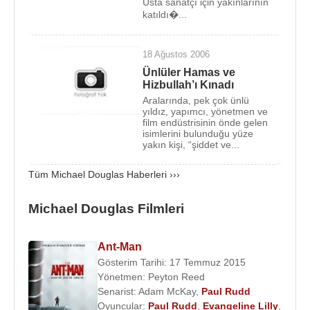
Usta sanatçı için yakınlarının
Danny De Vito
ile birlikte oynadı bu filmdeki
Jack
katıldı�...
Colton
rolüyle oyunculuğunu da ispatlamış oldu.
Aynı üçlü birlikte daha sonra
Jewel of The Nile
18 Ağustos 2006
(1985) ve
War of the Roses
(1989) filmlerini çekti.
Ünlüler Hamas ve
Hizbullah’ı Kınadı
Oyunculuğunda açıkça ortaya koyduğu bağımsız
Aralarında, pek çok ünlü
yapısı gözönüne alınarak kendi jenerasyonundaki
yıldız, yapımcı, yönetmen ve
diğer starlardan önde tutulan aktör,
1987
yılında
film endüstrisinin önde gelen
isimlerini bulunduğu yüze
Gordon Gekko
rolünü canlandırdığı
Oliver Stone
yakın kişi, “şiddet ve...
filmi
Wall Street
ile
En İyi Erkek Oyuncu
dalında
Oskar Ödülü
’nün sahibi oldu. Aynı yıl
Glenn Close
Tüm Michael Douglas Haberleri ›››
ile birlikte
Fatal Attraction
’da yeralan Douglas,
Michael Douglas Filmleri
1992
yılında
BASİC INSTİNCT
(
Temel İçgüdü
)
filminde
Sharon Stone
ile oynadı. Bu başarılı
filmdeki cinayet masası dedektifi
Nick Curran
Ant-Man
rolüyle ününe ün kattı.
Gösterim Tarihi: 17 Temmuz 2015
Yönetmen:
Peyton Reed
1998
yılında
Stonebridge Entertainment
adı
Senarist:
Adam McKay
,
Paul Rudd
altında kurduğu yapım şirketiyle,
1990
yapımı
Joel
Oyuncular:
Paul Rudd
,
Evangeline Lilly
,