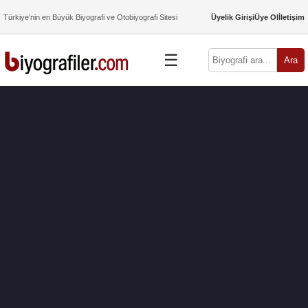
Türkiye’nin en Büyük Biyografi ve Otobiyografi Sitesi
Üyelik Girişi
Üye Ol
İletişim
☰
Ara