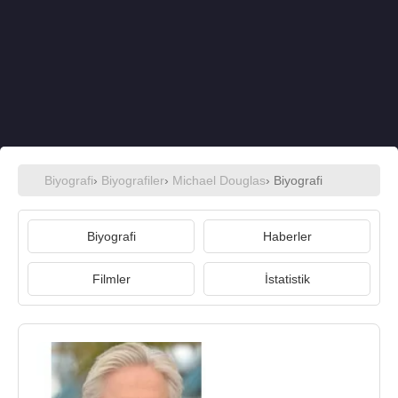
Biyografi
›
Biyografiler
›
Michael Douglas
› Biyografi
Biyografi
Haberler
Filmler
İstatistik