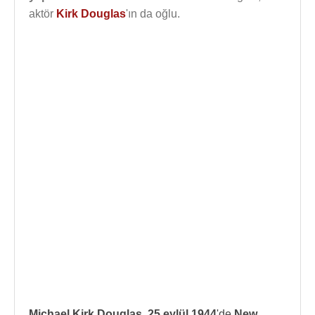
aktör
Kirk Douglas
'ın da oğlu.
Michael Kirk Douglas
,
25 eylül 1944
'de
New