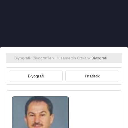
Biyografi
›
Biyografiler
›
Hüsamettin Özkan
› Biyografi
Biyografi
İstatistik