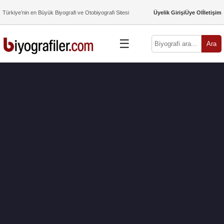
Türkiye’nin en Büyük Biyografi ve Otobiyografi Sitesi
Üyelik Girişi
Üye Ol
İletişim
☰
Ara