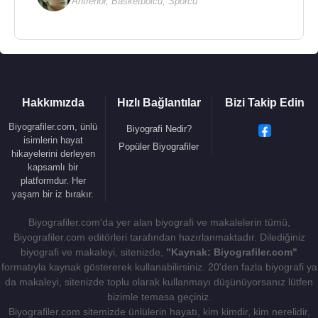
Antrenör
,
Basketbolcu
,
Sporcu
Hakkımızda
Hızlı Bağlantılar
Bizi Takip Edin
Biyografiler.com, ünlü
Biyografi Nedir?
isimlerin hayat
Popüler Biyografiler
hikayelerini derleyen
kapsamlı bir
platformdur. Her
yaşam bir iz bırakır.
Biyografiler.com'da yer alan biyografi ve makalelerin tümü,
Biyografiler.com editörleri tarafından hazırlanmaktadır. Dilediğiniz
biyografi ve makaleyi, sitenizde,
"Kaynak: Biyografiler.com"
formatıyla kaynak göstererek kullanabilirsiniz. 20'den fazla biyografi ya
da makaleyi, sitenizde toplu olarak kullanmayı düşünüyorsanız lütfen
bizimle temasa geçiniz.
Biyografiler.com sitemizde ünlülerin hayatı, kim kimdir, kim nerelidir,