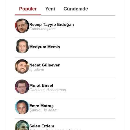
Kayserili olmasına rağmen Özkan'ın tek ve en
Popüler
Yeni
Gündemde
büyük tutkusu "tekneler ve deniz". Vakit buldukça
ailesi ve dostlarıyla birlikte teknesinde vakit
Recep Tayyip Erdoğan
geçiriyor. Özkan kimi zaman teknesinin bakımıyla
Cumhurbaşkanı
bizzat kendisi ilgileniyor.
Hüsamettin Özkan, 1974 yılında Çiğdem Hanım ile
Medyum Memiş
evlendi. Özlem ve Didem adında 2 kız çocuğu
vardır.
Necat Gülseven
İş adamı
Hüsamettin Özkan’ın eşi Çiğdem Hanım, Kanuni
Hacı Arif Bey
’ torunu Betül Hanım'ın kızıdır.
Murat Birsel
Gazeteci
,
Anchorman
Kaynak:Biyografiler.com
Emre Matraş
Şarkıcı
,
İş adamı
Selen Erdem