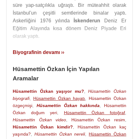
süre yap-satçılıkla uğraştı. Bir müteahhit olarak
İstanbul'un çeşitli semtlerinde binalar yaptı.
Askerliğini 1976 yılında
İskenderun
Deniz Er
Eğitim Alayında kısa dönem Deniz Piyade Eri
olarak yaptı.
Bayrampaşa belediye başkanı olan abisi Necdet
Biyografinin devamı ››
Özkan'ın aracılığıyla
Bülent Ecevit
'le tanışarak,
1991'de DSP'den milletvekili seçildi. Kısa sürede
Hüsamettin Özkan İçin Yapılan
Ecevit'in sağ kolu haline geldi. 1997 yılında da
Aramalar
ANAP - DSP - DTP arasında kurulan 55. Koalisyon
Hükümeti'nde Devlet Bakanlığı'na getirildi.
Hüsamettin Özkan yaşıyor mu?
,
Hüsamettin Özkan
biyografi
,
Hüsamettin Özkan hayatı
,
Hüsamettin Özkan
1999 erken genel seçimlerden sonra DSP ile MHP
özgeçmişi
,
Hüsamettin Özkan hakkında
,
Hüsamettin
ve ANAP arasında kurulan 57. Hükümet'te tekrar
Özkan doğum yeri
,
Hüsamettin Özkan fotoğraf
,
devlet bakanlığına getirildi.
Hüsamettin Özkan video
,
Hüsamettin Özkan resim
,
Hüsamettin Özkan kimdir?
,
Hüsamettin Özkan kaç
2002 yılında
Bülent Ecevit
ile sağlık durumu
yaşında?
,
Hüsamettin Özkan nereli
,
Hüsamettin Özkan
nedeniyle görüş ayrılığına düşünce DSP'den ve