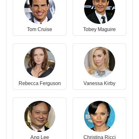
2015-2020 - Supergirl (Winslow Schott, Sr./Toyman)
(Tv Dizisi)
2015 - Remember (Charles Guttman) (Sinema
Filmi)
Tom Cruise
Tobey Maguire
2011–2014 - Revenge (Conrad Grayson) (Tv Dizisi)
2011 - Torchwood: Web of Lies (The Other
Gentlemen) (seslendirme)) (Tv Dizisi)
2011 - Falling Skies (Teğmen Terry Clayton) (Tv
Dizisi)
2010 - The Cult (Nathan) (Tv Dizisi)
2010 - The A-Team (Yönetmen McCready) (Sinema
Rebecca Ferguson
Vanessa Kirby
Filmi)
2010 - Less Than Kind (David Rosen) (Tv Dizisi)
2010 - Ice Castles (Marcus) (Sinema Filmi)
2009 - Prayers for Bobby (Robert Griffith) (Tv Dizisi)
2009 - Christmas Dreams (Norman) (Tv Dizisi)
2008 - The Russell Girl (Howard Morrisey) (Tv
Dizisi)
Ang Lee
Christina Ricci