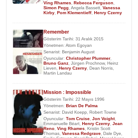
Ving Rhames
,
Rebecca Ferguson
,
esinlenerek senaryosu hazırlanan "Revenge" adlı
Simon Pegg
,
Angela Bassett
,
Vanessa
Kirby
,
Pom Klementieff
,
Henry Czerny
dizide canlandırdığı Conrad Grayson rolü,
eleştirmenlerin beğenisini kazandı.
Remember
2023 yılında senaryosunu yazıp yönetmenliğini de
Gösterim Tarihi: 31 Aralık 2015
Christopher McQuarrie
’nin yaptığı "
Mission
Yönetmen:
Atom Egoyan
Impossible Ölümcül Hesaplaşma Birinci Bölüm
"
Senarist:
Benjamin August
filmin başrolünde
Tom Cruise
'un oynadığı filmde
Oyuncular:
Christopher Plummer
,
Bruno Ganz
,
Jürgen Prochnow
,
Heinz
Henry Czerny
,
Simon Pegg
,
Rebecca Ferguson
,
Lieven
,
Henry Czerny
,
Dean Norris
,
Martin Landau
Hayley Atwell
,
Ving Rhames
ve
Vanessa Kirby
,
Pom Klementieff
İle birlikte rol aldı.
Mission : Impossible
Filmleri vw Dizileri
:
Gösterim Tarihi: 22 Mayıs 1996
2024 -
Mission Impossible Ölümcül Hesaplaşma
Yönetmen:
Brian De Palma
İkinci Bölüm
(Eugene Kittridge)(Sinema Filmi)
Senarist:
David Koepp
,
Robert Towne
2023 - Scream VI (Dr. Christopher Stone) (Sinema
Oyuncular:
Tom Cruise
,
Jon Voight
,
Emmanuelle Béart
,
Henry Czerny
,
Jean
Filmi)
Reno
,
Ving Rhames
,
Kristin Scott
2023 -
Mission Impossible Ölümcül Hesaplaşma
Thomas
,
Vanessa Redgrave
,
Dale Dye
,