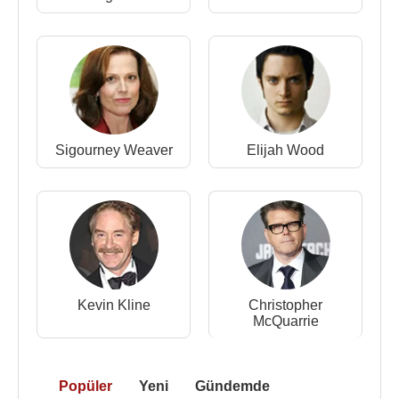
2008 - Monk (Aaron Larkin) (Tv Dizisi)
2008 - Mayerthorpe (Corporal Alex Stanton) (Tv
Dizisi)
2008 - Flashpoint (Jack Swanson) (Tv Dizisi)
2007 - The Tudors (Thomas Howard, 3rd Duke of
Norfolk) (Tv Dizisi)
2007 - The Fifth Patient (Gerard Pinker) (Sinema
Sigourney Weaver
Elijah Wood
Filmi)
2006 - Three Moons Over Milford (Carl Davis) (Tv
Dizisi)
2006 - The Pink Panther (Antrenman Eğitmeni Yuri)
(Sinema Filmi)
2006 - The Oakley Seven (Bay Whitney) (Sinema
Filmi)
Kevin Kline
Christopher
2006 - Ghost Whisperer (Matt Mallinson) (Tv Dizisi)
McQuarrie
2006 - Fido (Bay Bottoms) (Sinema Filmi)
2006 - Conversations with God (Neale Donald
Popüler
Yeni
Gündemde
Walsch) (Sinema Filmi)