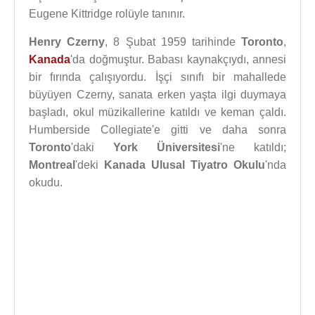
Eugene Kittridge rolüyle tanınır.
Henry Czerny
, 8 Şubat 1959 tarihinde
Toronto
,
Kanada
'da doğmuştur. Babası kaynakçıydı, annesi
bir fırında çalışıyordu. İşçi sınıfı bir mahallede
büyüyen Czerny, sanata erken yaşta ilgi duymaya
başladı, okul müzikallerine katıldı ve keman çaldı.
Humberside Collegiate'e gitti ve daha sonra
Toronto
'daki
York Üniversitesi
'ne katıldı;
Montreal
'deki
Kanada Ulusal Tiyatro Okulu
'nda
okudu.