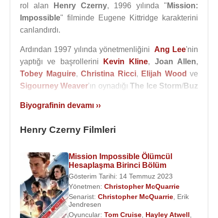
rol alan
Henry Czerny
, 1996 yılında "
Mission:
Impossible
" filminde Eugene Kittridge karakterini
canlandırdı.
Ardından 1997 yılında yönetmenliğini
Ang Lee
'nin
yaptığı ve başrollerini
Kevin Kline
,
Joan Allen
,
Tobey Maguire
,
Christina Ricci
,
Elijah Wood
ve
Sigourney Weaver
'ın oynadığı
The Ice Storm
/
Buz
/Fırtınası
adlı filmde George Clair karakterini
Biyografinin devamı ››
canlandırdı.
Henry Czerny Filmleri
Henry Czerny
, evlenmeden önce, Amerikalı aktris
Dana Delany
ile ilişki içindeydi.
Mission Impossible Ölümcül
Henry Czerny
, 1 Ağustos 2001 tarihinde aktris ve
Hesaplaşma Birinci Bölüm
yapımcı
Claudine Cassidy
ile evlendi. Cameron
Gösterim Tarihi: 14 Temmuz 2023
Czerny adında bir oğlu vardır.
Yönetmen:
Christopher McQuarrie
Senarist:
Christopher McQuarrie
,
Erik
Jendresen
2011–2014 yılları arasında konusu
Alexandre
Oyuncular:
Tom Cruise
,
Hayley Atwell
,
Dumas (Baba)
'nın Monte Kristo Kontu eserinden