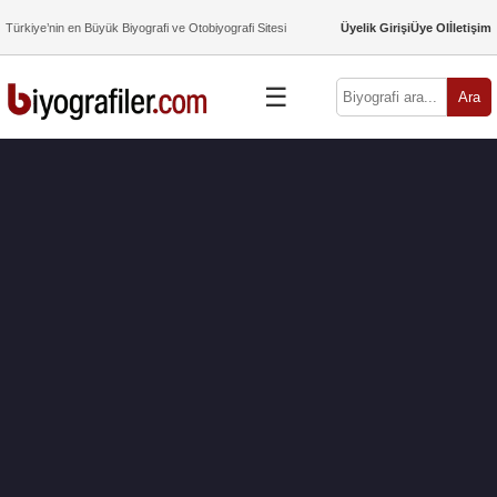
Türkiye’nin en Büyük Biyografi ve Otobiyografi Sitesi
Üyelik Girişi
Üye Ol
İletişim
☰
Ara