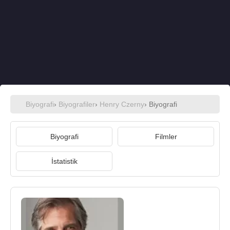
Biyografi
›
Biyografiler
›
Henry Czerny
› Biyografi
Biyografi
Filmler
İstatistik