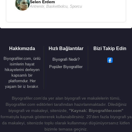
Selen Erdem
1997 - XXL
Antrenör
,
Basketbolcu
,
Sporcu
2011 - Box office 3d
Kaynak:Biyografiler.com
Hakkımızda
Hızlı Bağlantılar
Bizi Takip Edin
Biyografiler.com, ünlü
Biyografi Nedir?
isimlerin hayat
Popüler Biyografiler
hikayelerini derleyen
kapsamlı bir
platformdur. Her
yaşam bir iz bırakır.
Biyografiler.com'da yer alan biyografi ve makalelerin tümü,
Biyografiler.com editörleri tarafından hazırlanmaktadır. Dilediğiniz
biyografi ve makaleyi, sitenizde,
"Kaynak: Biyografiler.com"
formatıyla kaynak göstererek kullanabilirsiniz. 20'den fazla biyografi ya
da makaleyi, sitenizde toplu olarak kullanmayı düşünüyorsanız lütfen
bizimle temasa geçiniz.