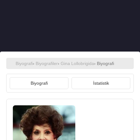
Biyografi
›
Biyografiler
›
Gina Lollobrigida
› Biyografi
Biyografi
İstatistik