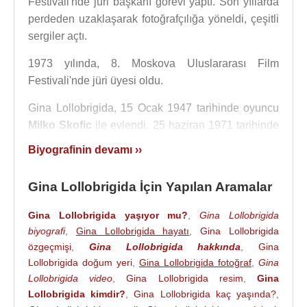
Festivali'nde jüri başkanı görevi yaptı. Son yıllarda
perdeden uzaklaşarak fotoğrafçılığa yöneldi, çeşitli
sergiler açtı.
1973 yılında, 8. Moskova Uluslararası Film
Festivali'nde jüri üyesi oldu.
Gina Lollobrigida, 15 Ocak 1947 tarihinde oyuncu
Milko Skofic
ile evlendi. 25 haziran 1971 tarihinde
boşanmıştır. Milko Skofic Jr. (d.1957) adında oğlu
Biyografinin devamı ››
vardır.
Gina Lollobrigida İçin Yapılan Aramalar
2006 Ekim ayında 45 yaşındaki İspanyol işadamı,
Javier Rigau y RAFOLS ile nişanlandı. 6 Aralık
Gina Lollobrigida yaşıyor mu?
,
Gina Lollobrigida
2006 tarihinde ayrıldılar.
biyografi
,
Gina Lollobrigida hayatı
,
Gina Lollobrigida
özgeçmişi
,
Gina Lollobrigida hakkında
,
Gina
Bir süredir
Roma
'daki bir hastanede tedavi gören
Lollobrigida doğum yeri
,
Gina Lollobrigida fotoğraf
,
Gina
Gina Lollobrigida
, 16 Ocak 2023 tarihinde 96
Lollobrigida video
,
Gina Lollobrigida resim
,
Gina
yaşında öldü.
Lollobrigida kimdir?
,
Gina Lollobrigida kaç yaşında?
,