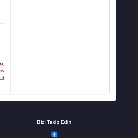
şi
,
ey
rt
Bizi Takip Edin