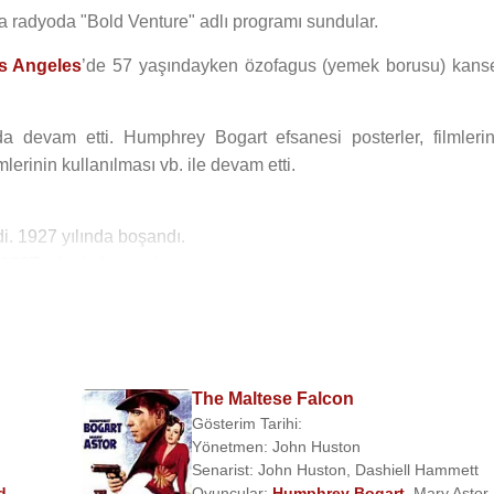
da radyoda "Bold Venture" adlı programı sundular.
s Angeles
’de 57 yaşındayken özofagus (yemek borusu) kanse
devam etti. Humphrey Bogart efsanesi posterler, filmlerin
lerinin kullanılması vb. ile devam etti.
di. 1927 yılında boşandı.
. 1937 yılında boşandı.
. 1945 yılında boşandı.
 eski model
Lauren Bacall
ile evlendi. Stephen Humphrey Boga
da iki çocuğu vardır.
The Maltese Falcon
Gösterim Tarihi:
Yönetmen:
John Huston
Senarist:
John Huston
,
Dashiell Hammett
d
Oyuncular:
Humphrey Bogart
,
Mary Astor
,