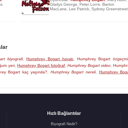
ns
Gladys George
,
Peter Lorre
,
Barton
MacLane
,
Lee Patrick
,
Sydney Greenstreet
kler)
lar
rt biyografi
,
Humphrey Bogart hayatı
,
Humphrey Bogart özgeçmi
ğum yeri
,
Humphrey Bogart fotoğraf
,
Humphrey Bogart video
,
Humphr
ey Bogart kaç yaşında?
,
Humphrey Bogart nereli
,
Humphrey Boga
a Madre Hazineleri)
Hızlı Bağlantılar
Biyografi Nedir?
Kontes)