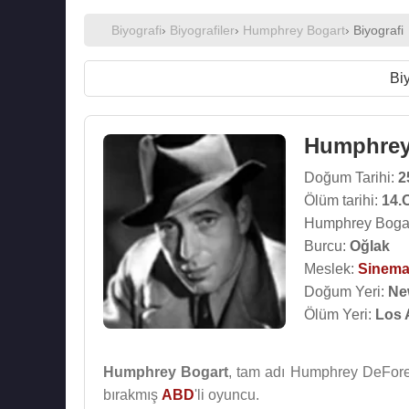
Biyografi
›
Biyografiler
›
Humphrey Bogart
› Biyografi
Biy
Humphrey
Doğum Tarihi:
2
Ölüm tarihi:
14.
Humphrey Bogar
Burcu:
Oğlak
Meslek:
Sinema
Doğum Yeri:
Ne
Ölüm Yeri:
Los 
Humphrey Bogart
, tam adı Humphrey DeForest 
bırakmış
ABD
'li oyuncu.