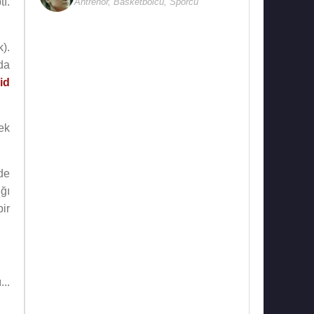
ı.
Antrenör
,
Basketbolcu
,
Sporcu
).
da
id
ek
de
ğı
ir
..