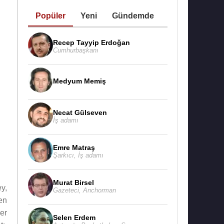
Popüler
Yeni
Gündemde
Recep Tayyip Erdoğan
Cumhurbaşkanı
Medyum Memiş
Necat Gülseven
İş adamı
Emre Matraş
Şarkıcı
,
İş adamı
Murat Birsel
y,
Gazeteci
,
Anchorman
en
er
Selen Erdem