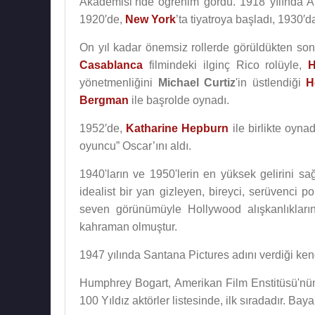
Akademisi’nde öğrenim gördü. 1918 yılında Ame
1920′de,
New York
’ta tiyatroya başladı, 1930′
On yıl kadar önemsiz rollerde görüldükten sonr
Casablanca
filmindeki ilginç Rico rolüyle,
H
yönetmenliğini
Michael Curtiz
'in üstlendiği
H
Bergman
ile başrolde oynadı.
1952′de,
Katharine Hepburn
ile birlikte oyna
oyuncu” Oscar’ını aldı.
1940'ların ve 1950'lerin en yüksek gelirini sa
idealist bir yan gizleyen, bireyci, serüvenci p
seven görünümüyle Hollywood alışkanlıkları
kahraman olmuştur.
1947 yılında Santana Pictures adını verdiği kendi
Humphrey Bogart, Amerikan Film Enstitüsü'nün
100 Yıldız aktörler listesinde, ilk sıradadır. Ba