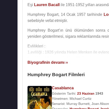
Eşi
Lauren Bacall
ile 1951-1952 yılları arasın
Humphrey Bogart, 14 Ocak 1957 tarihinde
Lo
sebebiyle vefat etmiştir.
Humphrey Bogart’ın ünü ölümünden sonra da 
yeniden gösterilmesi, sigara reklamlarında resim
Evlilikleri :
1.evliliği : 1926 yılında Helen Menken ile evlen
2.evliliği : 1928 yılında Mary Philips ile evlendi
Biyografinin devamı ››
3.evliliği : 1938 yılında Mayo Methot ile evlendi
4.evliliği : 21 Mayıs1945 tarihinde oyuncu ve
Humphrey Bogart Filmleri
(d.1949), Leslie Howard Bogart (d.1952) adların
Casablanca
Önemli Filmleri :
Gösterim Tarihi:
23 Haziran
1943
1928 - The Dancing Town
Yönetmen:
Michael Curtiz
1934 - Midnight
Senarist:
Murray Burnett
,
Joan Alison
1936 - The Petrified Forest (Taşlaşmış Orman)
Oyuncular:
Humphrey Bogart
,
Ingri