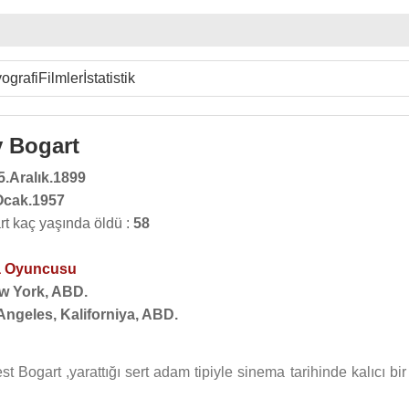
ografi
Filmler
İstatistik
 Bogart
5.Aralık.1899
Ocak.1957
t kaç yaşında öldü :
58
 Oyuncusu
w York, ABD.
Angeles, Kaliforniya, ABD.
Bogart ,yarattığı sert adam tipiyle sinema tarihinde kalıcı bir 