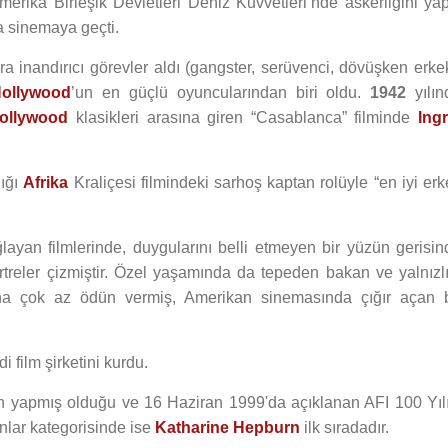
rika Birleşik Devletleri Deniz Kuvvetleri’nde askerliğini yapt
da sinemaya geçti.
a inandırıcı görevler aldı (gangster, serüvenci, dövüşken erkek
ollywood
’un en güçlü oyuncularından biri oldu.
1942
yılın
ollywood
klasikleri arasına giren “Casablanca” filminde
Ingr
dığı
Afrika
Kraliçesi filmindeki sarhoş kaptan rolüyle “en iyi erk
ğlayan filmlerinde, duygularını belli etmeyen bir yüzün gerisin
ortreler çizmiştir. Özel yaşamında da tepeden bakan ve yalnızlı
na çok az ödün vermiş, Amerikan sinemasında çığır açan b
 film şirketini kurdu.
 yapmış olduğu ve 16 Haziran 1999'da açıklanan AFI 100 Yılı.
yanlar kategorisinde ise
Katharine Hepburn
ilk sıradadır.