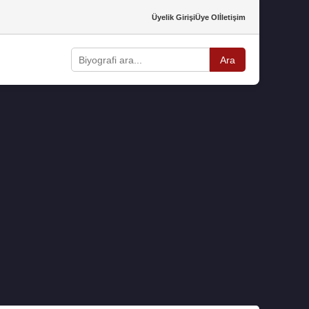
Üyelik Girişi
Üye Ol
İletişim
Ara