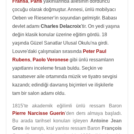
Fransa
,
Paris
yakınlarında ailesinin dördüncü
çocuğu olarak doğmuştur. Annesi, ünlü mobilyacı
Oeben ve Riesener‘in soyundan gelmiştir. Babası
devlet adamı
Charles Delacroix
'tir. On yedi yaşına
değin klasik konular üzerine eğitim gördü. 18
yaşında Güzel Sanatlar Ulusal Okulu'na girdi.
Louvre'daki çalışmaları sırasında
Peter Paul
Rubens
,
Paolo Veronese
gibi ünlü ressamların
yapıtlarını inceleme fırsatı buldu. Seçkin ve
sanatsever aile ortamında müzik ve tiyatro sevgisi
kazandı; edindiği davranış biçimleri ve ilişkilerle
tam bir salon adamı oldu.
1815’te akademik eğilimli ünlü ressam Baron
Pierre Narcisse Guerin
’den ders almaya başladı.
Bu arada tarihsel konuları işleyen
Antoine Jean
Gros
ile tanıştı, kral yanlısı ressam Baron
François