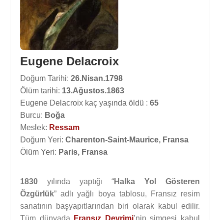
Eugene Delacroix
Doğum Tarihi:
26.Nisan.1798
Ölüm tarihi:
13.Ağustos.1863
Eugene Delacroix kaç yaşında öldü :
65
Burcu:
Boğa
Meslek:
Ressam
Doğum Yeri:
Charenton-Saint-Maurice, Fransa
Ölüm Yeri:
Paris, Fransa
1830
yılında yaptığı “
Halka Yol Gösteren
Özgürlük
” adlı yağlı boya tablosu, Fransız resim
sanatının başyapıtlarından biri olarak kabul edilir.
Tüm dünyada
Fransız Devrimi
’nin simgesi kabul