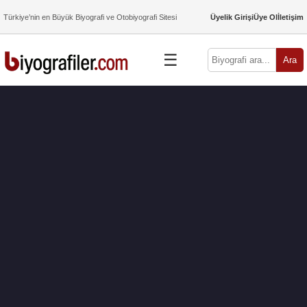
Türkiye’nin en Büyük Biyografi ve Otobiyografi Sitesi
Üyelik Girişi
Üye Ol
İletişim
☰
Ara