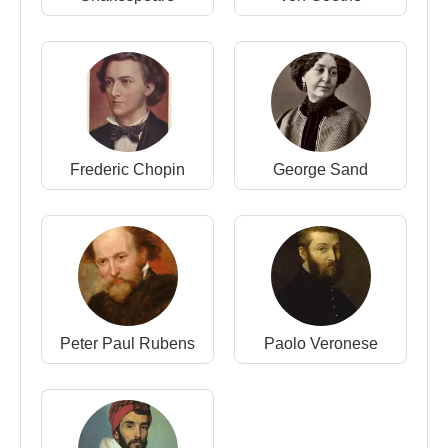
1834 sergisine "Cezayirli Kadınlar"ı sundu. "Yahudi
Düğünü", "Dövüşen Tancalılar", "Magadorlu Yahudi
Müzikçiler", "İmparator Abdurrahman'ın Çağrısı",
"Messolongion Harabelerinde Can Veren
Yunanistan" bu dönem yapıtlarındandır.
Ressamlığının yanı sıra iyi bir taş basma sanatçısı
Frederic Chopin
George Sand
da olan Delacroix,
William Shakespeare
'in, İskoç
yazar Sir
Walter Scott
'un ve Alman yazar
Johann
Wolfgang von Goethe
'nin eserlerinin
taşbaskılarını yapmıştır.
1835 sergisinde "Chillon Mahpusu"nu sergiledi.
"Medea" adlı tablosunu yaptı (1837).
Belçika
ve
Peter Paul Rubens
Paolo Veronese
Hollanda
'ya gitti. "Trajanus'un Adaleti" (1840),
"Haçlıların İstanbul'a Girişi"ni (1841) sergiledi.
"Meknes Sarayından Çıkan Sultan", "Marcus
Aurelius'un Ölümü"! (1845), "Arap Oyuncu ve