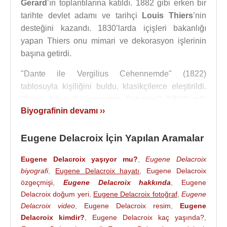
Gerard
’ın toplantılarına katıldı. 1882 gibi erken bir
tarihte devlet adamı ve tarihçi
Louis Thiers
’nin
desteğini kazandı. 1830’larda içişleri bakanlığı
yapan Thiers onu mimari ve dekorasyon işlerinin
başına getirdi.
"Dante ile Vergilius Cehennemde" (1822)
tablosuyla kişiliğini buldu, klasikçilerce eleştirildi.
"Sakız Adası Katliamından Sahneler" (1824) adlı
Biyografinin devamı ››
tablosu da aynı akımca eleştirildi. At figürlerini,
Venedik, Flaman, İtalyan ressamlarını,
İran
minyatürlerini, Orta Çağ tezhiplerini inceledi.
Eugene Delacroix İçin Yapılan Aramalar
Yapıtlarındaki renk kullanımıyla hem izlenimci, hem
Eugene Delacroix yaşıyor mu?
,
Eugene Delacroix
de ard izlenimci ressamları etkileyen Fransız
biyografi
,
Eugene Delacroix hayatı
,
Eugene Delacroix
ressam. Konularını daha çok tarihsel ve güncel
özgeçmişi
,
Eugene Delacroix hakkında
,
Eugene
Delacroix doğum yeri
,
Eugene Delacroix fotoğraf
,
Eugene
olaylarla edebiyattan seçmiştir. 1832’de
Fas
’a
Delacroix video
,
Eugene Delacroix resim
,
Eugene
yaptığı gezi, daha egzotik konulara yönelmesine yol
Delacroix kimdir?
,
Eugene Delacroix kaç yaşında?
,
açmıştır.