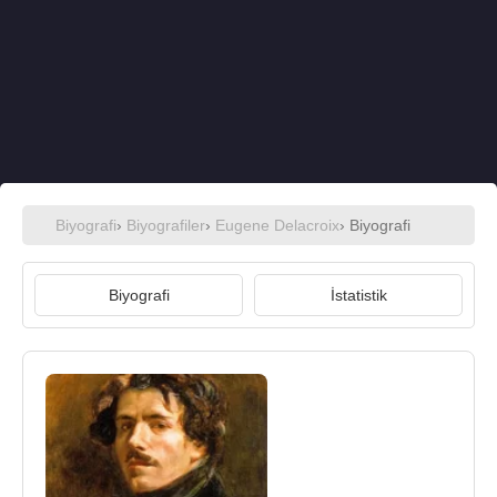
Biyografi
›
Biyografiler
›
Eugene Delacroix
› Biyografi
Biyografi
İstatistik