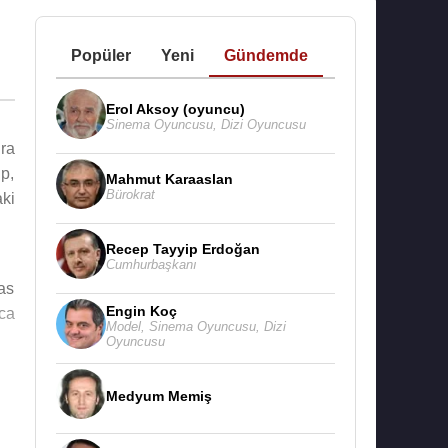
Popüler
Yeni
Gündemde
Erol Aksoy (oyuncu)
Sinema Oyuncusu
,
Dizi Oyuncusu
up,
Mahmut Karaaslan
Bürokrat
aki
Recep Tayyip Erdoğan
Cumhurbaşkanı
as
Engin Koç
ca
Model
,
Sinema Oyuncusu
,
Dizi
Oyuncusu
Medyum Memiş