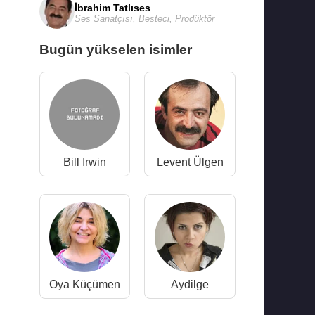
İbrahim Tatlıses
Ses Sanatçısı
,
Besteci
,
Prodüktör
Bugün yükselen isimler
Bill Irwin
Levent Ülgen
Oya Küçümen
Aydilge