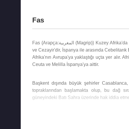
Fas
Fas {Arapça:المغربية (Magrip)} Kuzey Afrika'da bir Arap ülkesidir. Başkenti Rabat'tır. Fas'ın komşuları Batı Sahra
ve Cezayir'dir, İspanya ile arasında Cebelitarı
Afrika'nın Avrupa'ya yaklaştığı uçta yer alır. A
Ceuta ve Melilla İspanya'ya aittir.
Başkent dışında büyük şehirler Casablanca, 
topraklarından başlamakta olup, bu dağ sır
güneyindeki Batı Sahra üzerinde hak iddia etme