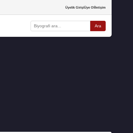
Üyelik Girişi
Üye Ol
İletişim
Ara