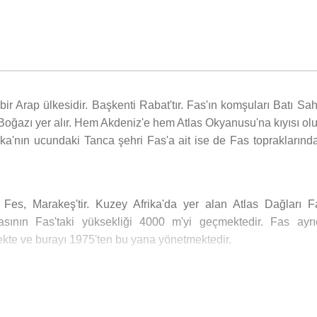
k Boğazı yer alır. Hem Akdeniz'e hem Atlas Okyanusu'na kıyısı ol
frika'nın ucundaki Tanca şehri Fas'a ait ise de Fas topraklarınd
Fes, Marakeş'tir. Kuzey Afrika'da yer alan Atlas Dağları F
asının Fas'taki yüksekliği 4000 m'yi geçmektedir. Fas ayrı
kte ve burayı 1975'ten bu yana yönetmektedir.