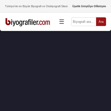
Türkiye’nin en Büyük Biyografi ve Otobiyografi Sitesi
Üyelik Girişi
Üye Ol
İletişim
☰
Ara