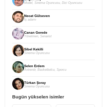
Model
,
Sinema Oyuncusu
,
Dizi Oyuncusu
Necat Gülseven
İş adamı
Canan Gerede
Yönetmen
,
Senarist
Sibel Kekilli
Sinema Oyuncusu
Selen Erdem
Antrenör
,
Basketbolcu
,
Sporcu
Türkan Şoray
Sinema Oyuncusu
Bugün yükselen isimler