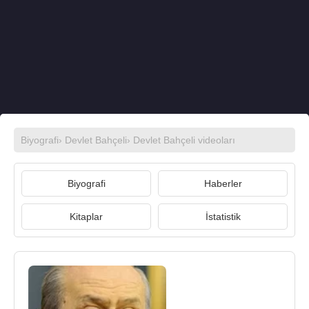
Biyografi
›
Devlet Bahçeli
›
Devlet Bahçeli videoları
Biyografi
Haberler
Kitaplar
İstatistik