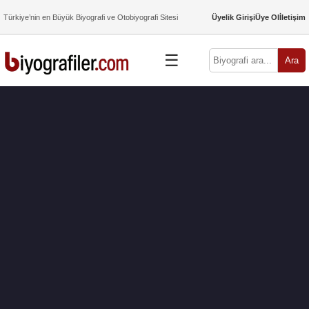
Türkiye’nin en Büyük Biyografi ve Otobiyografi Sitesi
Üyelik Girişi
Üye Ol
İletişim
☰
Ara