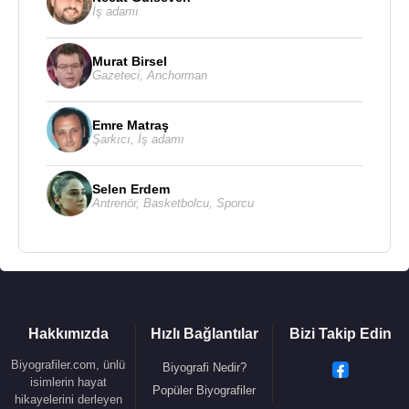
İş adamı
Murat Birsel
Gazeteci
,
Anchorman
Emre Matraş
Şarkıcı
,
İş adamı
Selen Erdem
Antrenör
,
Basketbolcu
,
Sporcu
Hakkımızda
Hızlı Bağlantılar
Bizi Takip Edin
Biyografiler.com, ünlü
Biyografi Nedir?
isimlerin hayat
Popüler Biyografiler
hikayelerini derleyen