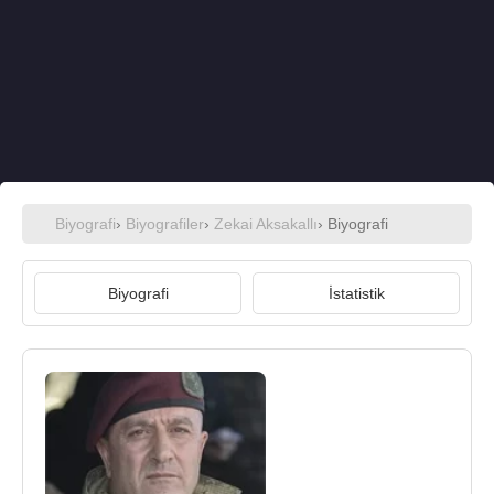
Biyografi
›
Biyografiler
›
Zekai Aksakallı
› Biyografi
Biyografi
İstatistik