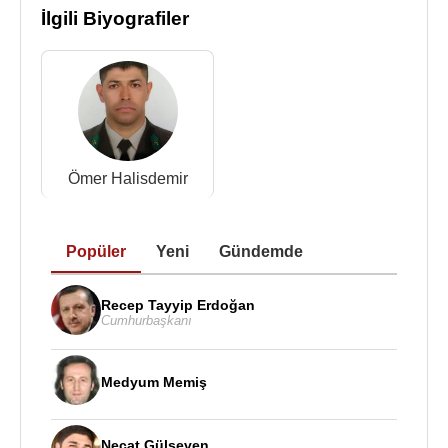
İlgili Biyografiler
Ömer Halisdemir
Popüler
Yeni
Gündemde
Recep Tayyip Erdoğan
Cumhurbaşkanı
Medyum Memiş
Necat Gülseven