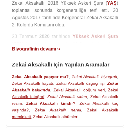
Zekai Aksakallı, 2016 Yüksek Askeri Şura (
YAŞ
)
toplantısı sonunda korgeneralliğe terfi etti. 20
Ağustos 2017 tarihinde Korgeneral Zekai Aksakallı
2. Kolordu Komutanı oldu.
23 Temmuz
2020
tarihinde
Yüksek Askeri Şura
(
YAŞ
) kararları kapsamında, “2. Kolordu komutanı”
Biyografinin devamı ››
görevinden kadrosuzluk sebebiyle emekli edildi.
Zekai Aksakallı
, 2 Temmuz 2025 tarihinde Ordu
Zekai Aksakallı İçin Yapılan Aramalar
Yardımlaşma Kurumu (
OYAK
) Yönetim Kurulu
Zekai Aksakallı yaşıyor mu?
,
Zekai Aksakallı biyografi
,
Başkanlığı'na atandı.
Zekai Aksakallı hayatı
,
Zekai Aksakallı özgeçmişi
,
Zekai
Aksakallı hakkında
,
Zekai Aksakallı doğum yeri
,
Zekai
Kaynak:Biyografiler.com
Aksakallı fotoğraf
,
Zekai Aksakallı video
,
Zekai Aksakallı
resim
,
Zekai Aksakallı kimdir?
,
Zekai Aksakallı kaç
yaşında?
,
Zekai Aksakallı nereli
,
Zekai Aksakallı
memleketi
,
Zekai Aksakallı albümleri