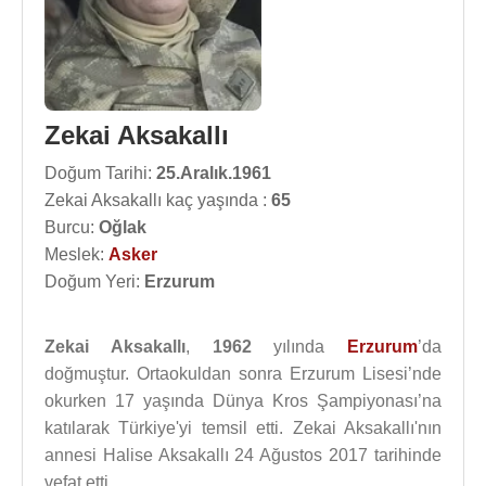
Zekai Aksakallı
Doğum Tarihi:
25.Aralık.1961
Zekai Aksakallı kaç yaşında :
65
Burcu:
Oğlak
Meslek:
Asker
Doğum Yeri:
Erzurum
Zekai Aksakallı
,
1962
yılında
Erzurum
’da
doğmuştur. Ortaokuldan sonra Erzurum Lisesi’nde
okurken 17 yaşında Dünya Kros Şampiyonası’na
katılarak Türkiye'yi temsil etti. Zekai Aksakallı'nın
annesi Halise Aksakallı 24 Ağustos 2017 tarihinde
vefat etti.