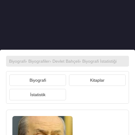
Biyografi
›
Biyografiler
›
Devlet Bahçeli
› Biyografi İstatistiği
Biyografi
Kitaplar
İstatistik