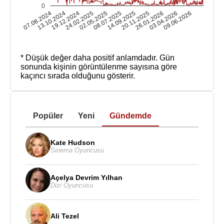
0
07.08.2024
13.10.2024
19.12.2024
24.02.2025
02.05.2025
08.07.2025
14.09.2025
20.11.2025
26.01.2026
03.04.2026
09.06.2026
* Düşük değer daha positif anlamdadır.
Gün
sonunda kişinin görüntülenme sayısına göre
kaçıncı sırada olduğunu gösterir.
Popüler
Yeni
Gündemde
Kate Hudson
Sinema Oyuncusu
Açelya Devrim Yılhan
Dizi Oyuncusu
Ali Tezel