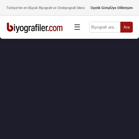
Türkiye’nin en Büyük Biyografi ve Otobiyografi Sitesi
Üyelik Girişi
Üye Ol
İletişim
☰
Ara