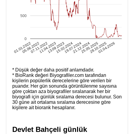
500
0
25.05.2025
28.10.2025
01.01.2022
01.04.2026
05.06.2022
07.11.2022
11.04.2023
13.09.2023
15.02.2024
19.07.2024
21.12.2024
* Düşük değer daha positif anlamdadır.
* BioRank değeri Biyografiler.com tarafından
kişilerin popülerlik derecelerine göre verilen bir
puandır. Her gün sonunda görüntülenme sayısına
göre çoktan aza biyografiler sıralanarak her bir
biyografi için günlük sıralama derecesi bulunur. Son
30 güne ait ortalama sıralama derecesine göre
kişilere ait biorank hesaplanır.
Devlet Bahçeli günlük