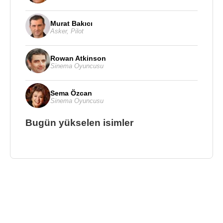
Murat Bakıcı
Asker
,
Pilot
Rowan Atkinson
Sinema Oyuncusu
Sema Özcan
Sinema Oyuncusu
Bugün yükselen isimler