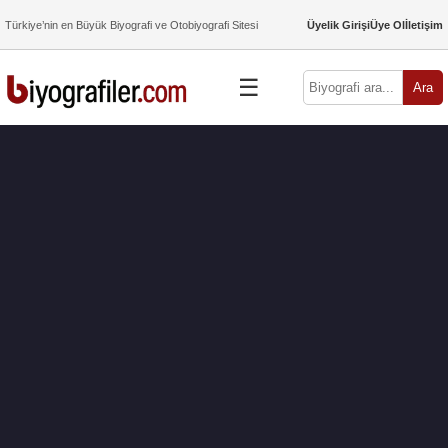
Türkiye’nin en Büyük Biyografi ve Otobiyografi Sitesi
Üyelik Girişi
Üye Ol
İletişim
☰
Ara