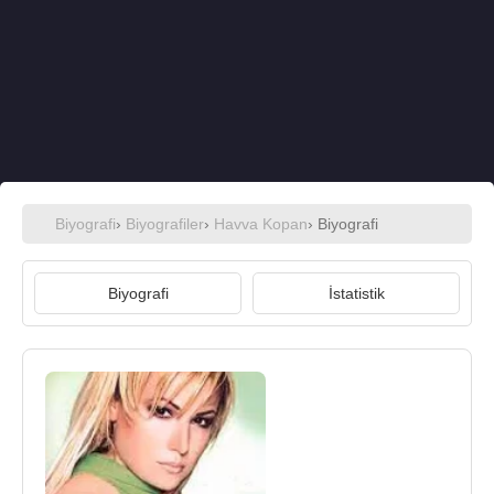
Biyografi
›
Biyografiler
›
Havva Kopan
› Biyografi
Biyografi
İstatistik