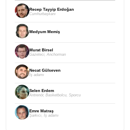
Recep Tayyip Erdoğan
Cumhurbaşkanı
Medyum Memiş
Murat Birsel
Gazeteci
,
Anchorman
Necat Gülseven
İş adamı
Selen Erdem
Antrenör
,
Basketbolcu
,
Sporcu
Emre Matraş
Şarkıcı
,
İş adamı