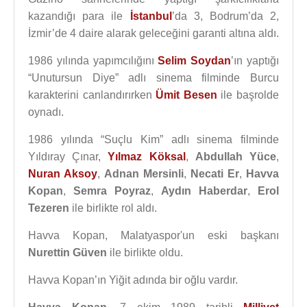
kazandığı para ile
İstanbul
’da 3, Bodrum’da 2,
İzmir’de 4 daire alarak geleceğini garanti altına aldı.
1986 yılında yapımcılığını
Selim Soydan
’ın yaptığı
“Unutursun Diye” adlı sinema filminde Burcu
karakterini canlandırırken
Ümit Besen
ile başrolde
oynadı.
1986 yılında “Suçlu Kim” adlı sinema filminde
Yıldıray Çınar,
Yılmaz Köksal
,
Abdullah Yüce
,
Nuran Aksoy
,
Adnan Mersinli
,
Necati Er
,
Havva
Kopan
,
Semra Poyraz
,
Aydın Haberdar
,
Erol
Tezeren
ile birlikte rol aldı.
Havva Kopan, Malatyaspor'un eski başkanı
Nurettin Güven
ile birlikte oldu.
Havva Kopan’ın Yiğit adında bir oğlu vardır.