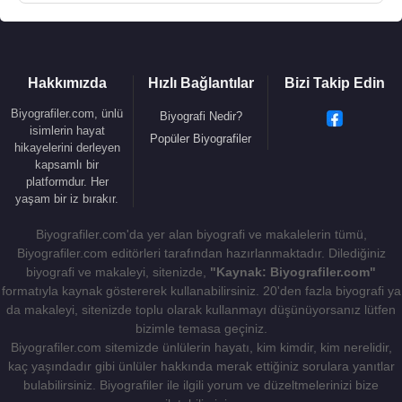
Hakkımızda
Hızlı Bağlantılar
Bizi Takip Edin
Biyografiler.com, ünlü
Biyografi Nedir?
isimlerin hayat
Popüler Biyografiler
hikayelerini derleyen
kapsamlı bir
platformdur. Her
yaşam bir iz bırakır.
Biyografiler.com'da yer alan biyografi ve makalelerin tümü,
Biyografiler.com editörleri tarafından hazırlanmaktadır. Dilediğiniz
biyografi ve makaleyi, sitenizde,
"Kaynak: Biyografiler.com"
formatıyla kaynak göstererek kullanabilirsiniz. 20'den fazla biyografi ya
da makaleyi, sitenizde toplu olarak kullanmayı düşünüyorsanız lütfen
bizimle temasa geçiniz.
Biyografiler.com sitemizde ünlülerin hayatı, kim kimdir, kim nerelidir,
kaç yaşındadır gibi ünlüler hakkında merak ettiğiniz sorulara yanıtlar
bulabilirsiniz. Biyografiler ile ilgili yorum ve düzeltmelerinizi bize