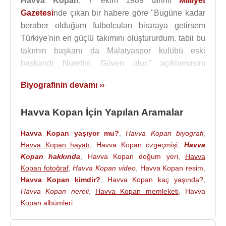
Havva Kopan
, 7 ekim 1989 tarihli
Milliyet
Gazetesi
nde çıkan bir habere göre "Bugüne kadar
beraber olduğum futbolcuları biraraya getirsem
Türkiye'nin en güçlü takımını oluştururdum. tabii bu
takımın başkanı da Malatyaspor kulübü eski
başkandı Nurettin Güven olur." açıklamasını
yapmış.
Biyografinin devamı ››
Albümleri
:
2002 - Olay Oldu
Havva Kopan İçin Yapılan Aramalar
Filmleri ve Dizileri
:
Havva Kopan yaşıyor mu?
,
Havva Kopan biyografi
,
1997 - Aşk Çıkmazı (Tv Filmi)
Havva Kopan hayatı
,
Havva Kopan özgeçmişi
,
Havva
1986 - Suçlu Kim (Sinema Filmi)
Kopan hakkında
,
Havva Kopan doğum yeri
,
Havva
1986 - Unutursun Diye (Burcu) (Video)
Kopan fotoğraf
,
Havva Kopan video
,
Havva Kopan resim
,
Havva Kopan kimdir?
,
Havva Kopan kaç yaşında?
,
Havva Kopan nereli
,
Havva Kopan memleketi
,
Havva
Kopan albümleri
Kaynak:Biyografiler.com