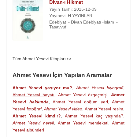
öğretirdi. Üçüncü bölümünde ise alın teri ile
Divan-ı Hikmet
geçimini sağlamak üzere tahta kaşık ve kepçe
Yayın Tarihi: 2015-12-09
Yayınevi: H YAYINLARI
yaparak bunları satardı. Hakkında nakledilen
Edebiyat » Divan Edebiyatı»İslam »
menkıbelerden anlaşıldığı kadarıyla Yesevî,
Tasavvuf
dergâhtaki zikir usulü sebebiyle dönemindeki bazı
âlimler tarafından eleştirilmiştir. O da bazı şiirlerinde
samimiyetten uzak âlimler ile sahte sûfîleri tenkit
etmiştir. Sohbetlerinde ve şiirlerinde en çok işlediği
Tüm Ahmet Yesevi Kitapları ›››
konular Allah ve peygamber sevgisi, fakir ve
yetimleri korumak, dinî kurallara riayet, güzel ahlâk,
Ahmet Yesevi İçin Yapılan Aramalar
zikir, nefs ile mücadele, kendini eleştirmek
(melâmet), ölümü düşünmek, manevî mertebeler ve
Ahmet Yesevi yaşıyor mu?
,
Ahmet Yesevi biyografi
,
bu mertebeleri aşmadan şeyhlik iddiasında
Ahmet Yesevi hayatı
,
Ahmet Yesevi özgeçmişi
,
Ahmet
bulunmanın kötülüğü gibi mevzulardı.
Yesevi hakkında
,
Ahmet Yesevi doğum yeri
,
Ahmet
Yesevi fotoğraf
,
Ahmet Yesevi video
,
Ahmet Yesevi resim
,
Rivayete göre Ahmet Yesevî altmış üç yaşına
Ahmet Yesevi kimdir?
,
Ahmet Yesevi kaç yaşında?
,
geldiğinde dergâhında yerin altına küçük bir oda
Ahmet Yesevi nereli
,
Ahmet Yesevi memleketi
,
Ahmet
şeklinde çilehane yaptırdı. Ömrünün kalan kısmını
Yesevi albümleri
çoğunlukla orada ibadet ve tefekkürle geçirdi.