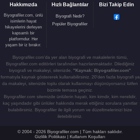
Hakkımızda
Hızlı Bağlantılar
Bizi Takip Edin
Biyografiler.com, ünlü
Biyografi Nedir?
isimlerin hayat
Popüler Biyografiler
hikayelerini derleyen
kapsamlı bir
platformdur. Her
yaşam bir iz bırakır.
Biyografiler.com'da yer alan biyografi ve makalelerin tümü,
Biyografiler.com editörleri tarafından hazırlanmaktadır. Dilediğiniz
biyografi ve makaleyi, sitenizde,
"Kaynak: Biyografiler.com"
formatıyla kaynak göstererek kullanabilirsiniz. 20'den fazla biyografi ya
da makaleyi, sitenizde toplu olarak kullanmayı düşünüyorsanız lütfen
bizimle temasa geçiniz.
Biyografiler.com sitemizde ünlülerin hayatı, kim kimdir, kim nerelidir,
kaç yaşındadır gibi ünlüler hakkında merak ettiğiniz sorulara yanıtlar
bulabilirsiniz. Biyografiler ile ilgili yorum ve düzeltmelerinizi bize
iletebilirsiniz.
© 2004 - 2026 Biyografiler.com | Tüm hakları saklıdır.
Gizlilik Politikası
|
Kullanım Koşulları