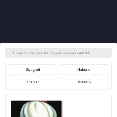
Biyografi
›
Biyografiler
›
Ahmet Yesevi
› Biyografi
Biyografi
Haberler
Kitaplar
İstatistik