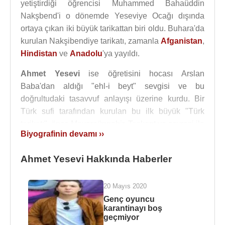
yetiştirdiği öğrencisi Muhammed Bahaüddin
Nakşbend'i o dönemde Yeseviye Ocağı dışında
ortaya çıkan iki büyük tarikattan biri oldu. Buhara'da
kurulan Nakşibendiye tarikatı, zamanla
Afganistan
,
Hindistan
ve
Anadolu
'ya yayıldı.
Ahmet Yesevi
ise öğretisini hocası Arslan
Baba'dan aldığı "ehl-i beyt" sevgisi ve bu
doğrultudaki tasavvuf anlayışı üzerine kurdu. Bir
Türk sufi tarafından kurulan bu ilk büyük "Türk
tarikatı", önce Maveraünnehir, Taşkent ve çevresi ile
Biyografinin devamı ››
batı Türkistan'da etkili olmuştur. Daha sonra
Horasan
,
İran
ve
Azerbaycan
'da yaşayan Türkler
Ahmet Yesevi Hakkında Haberler
arasında yayılan Yesevi tarikatı, 13 yüzyıldan
başlayarak göçlerle Anadolu'ya, oradan da
Balkanlara ulaşmıştır. 13. yüzyıl içinde Anadolu'da
20 Mayıs 2020
görülmeye başlayan Bektaşîlik, Babaîlik, Haydarîlik
Genç oyuncu
karantinayı boş
Yesevîlik tarikatından çıkmış kollardır. İleride
Yunus
geçmiyor
Emre
'nin gaybdan gönderilmiş mürşidi sayılacak