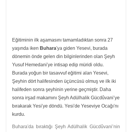
Eğitiminin ilk aşamasını tamamladıktan sonra 27
yaşında iken
Buhara
'ya giden Yesevi, burada
dönemin önde gelen din bilginlerinden olan Şeyh
Yusuf Hemedani'ye intisap edip müridi oldu.
Burada yoğun bir tasavvuf eğitimi alan Yesevi,
Şeyhin dört halifesinden üçüncüsü olmuş ve ilk iki
halifeden sonra şeyhinin yerine geçmiştir. Daha
sonra irşad makamını Şeyh Adülhalik Gücdûvani’ye
bırakarak Yesi'ye döndü. Yesi'de Yeseviye Ocağı'nı
kurdu.
Buhara'da bıraktığı Şeyh Adülhalik Gücdûvani’nin