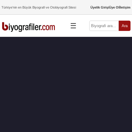
Türkiye’nin en Büyük Biyografi ve Otobiyografi Sitesi
Üyelik Girişi
Üye Ol
İletişim
☰
Ara