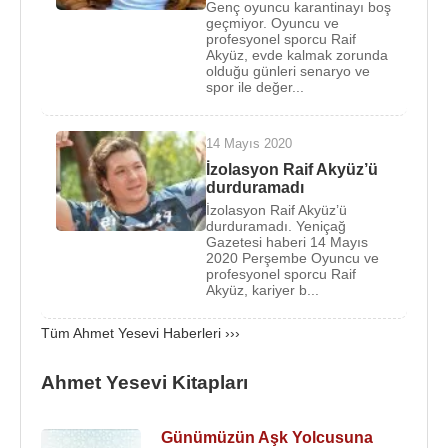
Genç oyuncu karantinayı boş
olan
Hacı Bektaşi Veli
geçmiyor. Oyuncu ve
ile aynı zamanda dinî
profesyonel sporcu Raif
destan kahramanı olan
Sarı Saltuk
, sonra Anadolu
Akyüz, evde kalmak zorunda
olduğu günleri senaryo ve
Ahiliğinin, pirî-mürşidi sayılan
Ahi Evren
,
Osman
spor ile değer...
Bey
'in ermiş kayınbabası
Şeyh Edebali
,
Orhan
Gazi
'nin mürşidi
Geyikli Baba
ve daha niceleri
14 Mayıs 2020
Ahmed Yesevî'nin Anadolu'ya, manevî fetihler için
İzolasyon Raif Akyüz’ü
yolladığı, menkıbelerle destekli gerçekler hâlinde
durduramadı
söylenen müritleri, akıncıları, halifeleridir.
İzolasyon Raif Akyüz’ü
durduramadı. Yeniçağ
İnsanları dinî ve ahlâkî yönden yetiştiren Hoca
Gazetesi haberi 14 Mayıs
2020 Perşembe Oyuncu ve
Ahmet Yesevî
, tasavvufî düşüncelerini Türkçe ve
profesyonel sporcu Raif
sade şiirler ile anlatmış, hikmet adı verilen bu şiirler
Akyüz, kariyer b...
zamanla toplanarak Dîvân-ı Hikmet mecmuaları
Tüm Ahmet Yesevi Haberleri ›››
meydana gelmiştir.
Ahmet Yesevî vakitlerini üçe ayırırdı. Günün büyük
Ahmet Yesevi Kitapları
bölümünde ibâdet ve zikirle meşgul olurdu. İkinci
kısmında talebelerine zâhirî ve bâtınî ilimleri
Günümüzün Aşk Yolcusuna