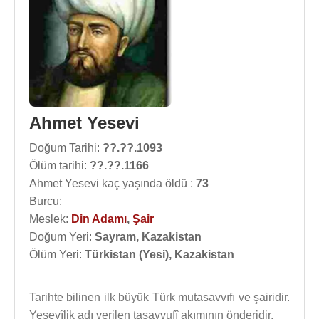
Ahmet Yesevi
Doğum Tarihi:
??.??.1093
Ölüm tarihi:
??.??.1166
Ahmet Yesevi kaç yaşında öldü :
73
Burcu:
Meslek:
Din Adamı
,
Şair
Doğum Yeri:
Sayram, Kazakistan
Ölüm Yeri:
Türkistan (Yesi), Kazakistan
Tarihte bilinen ilk büyük Türk mutasavvıfı ve şairidir.
Yesevîlik adı verilen tasavvufî akımının önderidir.