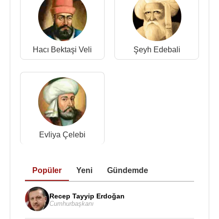
önemli ziyaret yerlerinden biridir. Ahmet Yesevî’nin
çilehânesi ile türbesi arasında yüz metre kadar
mesafenin olması, onun ilk ve asıl dergâhının
çilehane bölgesinde olduğunu akla getirmektedir.
Hacı Bektaşi Veli
Şeyh Edebali
Vefatından sonra defnedildiği yere zamanla büyük
bir külliye yapılınca kütüphane, aşevi, mescid ve
derviş hücrelerinden oluşan yeni ve daha büyük bir
dergâh meydana gelmiş olmalıdır.
Eserleri:
1. Dîvân-ı Hikmet
Evliya Çelebi
2. Fakrnâme
3. Risâle der Âdâb-ı Tarîkat
4. Risâle der Makâmât-ı Erba‘în
Popüler
Yeni
Gündemde
Recep Tayyip Erdoğan
Kaynak:Biyografiler.com
Cumhurbaşkanı