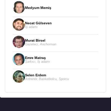
Medyum Memiş
Necat Gülseven
İş adamı
Murat Birsel
Gazeteci
,
Anchorman
Emre Matraş
Şarkıcı
,
İş adamı
Selen Erdem
Antrenör
,
Basketbolcu
,
Sporcu