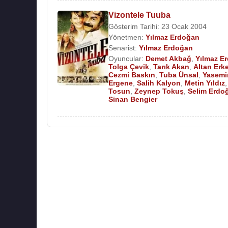
Vizontele Tuuba
Gösterim Tarihi: 23 Ocak 2004
Yönetmen:
Yılmaz Erdoğan
Senarist:
Yılmaz Erdoğan
Oyuncular:
Demet Akbağ
,
Yılmaz E
Tolga Çevik
,
Tarık Akan
,
Altan Erke
Cezmi Baskın
,
Tuba Ünsal
,
Yasemi
Ergene
,
Salih Kalyon
,
Metin Yıldız
Tosun
,
Zeynep Tokuş
,
Selim Erdo
Sinan Bengier