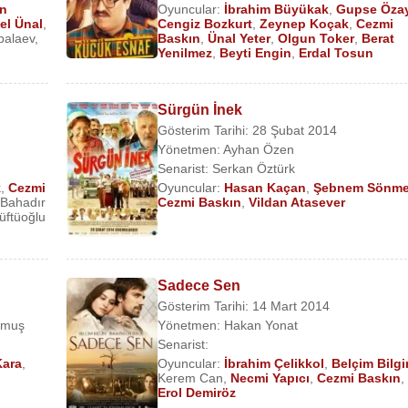
n
Oyuncular:
İbrahim Büyükak
,
Gupse Öza
el Ünal
,
Cengiz Bozkurt
,
Zeynep Koçak
,
Cezmi
balaev
,
Baskın
,
Ünal Yeter
,
Olgun Toker
,
Berat
Yenilmez
,
Beyti Engin
,
Erdal Tosun
Sürgün İnek
Gösterim Tarihi: 28 Şubat 2014
Yönetmen:
Ayhan Özen
Senarist:
Serkan Öztürk
k
,
Cezmi
Oyuncular:
Hasan Kaçan
,
Şebnem Sönm
Bahadır
Cezmi Baskın
,
Vildan Atasever
ftüoğlu
Sadece Sen
Gösterim Tarihi: 14 Mart 2014
umuş
Yönetmen:
Hakan Yonat
Senarist:
Kara
,
Oyuncular:
İbrahim Çelikkol
,
Belçim Bilgi
Kerem Can
,
Necmi Yapıcı
,
Cezmi Baskın
,
Erol Demiröz