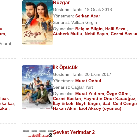
Rüzgar
Gösterim Tarihi: 19 Ocak 2018
Yönetmen:
Serkan Acar
Senarist:
Volkan Girgin
u
Oyuncular:
Belçim Bilgin
,
Halil Sezai
,
sum
,
Ataberk Mutlu
,
Nebil Sayın
,
Cezmi Baskı
Anarat
,
İlk Öpücük
Gösterim Tarihi: 20 Ekim 2017
Yönetmen:
Murat Onbul
Senarist:
Çağlar Yurt
Oyuncular:
Murat Yıldırım
,
Özge Gürel
,
lçak
Cezmi Baskın
,
Hayrettin Onur Karaoğuz
,
nkalkar
,
İlay Erkök
,
Beyti Engin
,
Sadi Celil Cengi
zkul
,
Hakan Akın
,
Erol Aksoy (oyuncu)
Şevkat Yerimdar 2