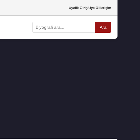
Üyelik Girişi
Üye Ol
İletişim
Ara