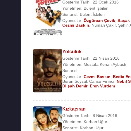
Gösterim Tarihi: 22 Ocak 2016
Yönetmen:
Bülent İşbilen
Senarist:
Bülent İşbilen
Oyuncular:
Özgürcan Çevik
,
Başak 
Cezmi Baskın
,
Numan Çakır
,
Şahin 
Yolculuk
Gösterim Tarihi: 22 Nisan 2016
Yönetmen:
Mustafa Kenan Aybastı
Senarist:
Oyuncular:
Cezmi Baskın
,
Bedia En
Beran Soysal
,
Cansu Fırıncı
,
Nebil S
Dilşah Demir
,
Eren Vurdem
Kızkaçıran
Gösterim Tarihi: 8 Nisan 2016
Yönetmen:
Korhan Uğur
Senarist:
Korhan Uğur