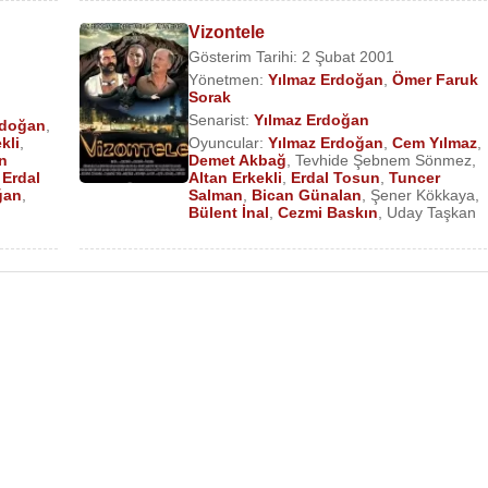
Vizontele
Gösterim Tarihi: 2 Şubat 2001
Yönetmen:
Yılmaz Erdoğan
,
Ömer Faruk
Sorak
Senarist:
Yılmaz Erdoğan
rdoğan
,
kli
,
Oyuncular:
Yılmaz Erdoğan
,
Cem Yılmaz
,
n
Demet Akbağ
,
Tevhide Şebnem Sönmez
,
,
Erdal
Altan Erkekli
,
Erdal Tosun
,
Tuncer
ğan
,
Salman
,
Bican Günalan
,
Şener Kökkaya
,
Bülent İnal
,
Cezmi Baskın
,
Uday Taşkan