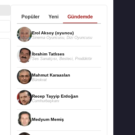
Popüler
Yeni
Gündemde
Erol Aksoy (oyuncu)
Sinema Oyuncusu
,
Dizi Oyuncusu
İbrahim Tatlıses
Ses Sanatçısı
,
Besteci
,
Prodüktör
Mahmut Karaaslan
Bürokrat
Recep Tayyip Erdoğan
Cumhurbaşkanı
Medyum Memiş