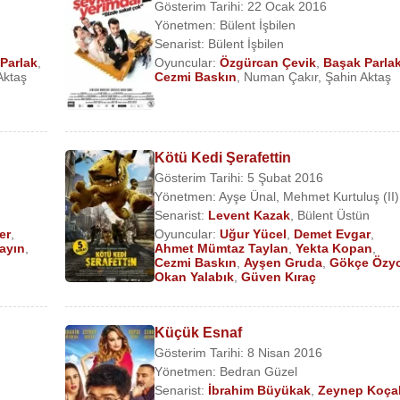
Gösterim Tarihi: 22 Ocak 2016
Yönetmen:
Bülent İşbilen
Senarist:
Bülent İşbilen
Parlak
,
Oyuncular:
Özgürcan Çevik
,
Başak Parla
Aktaş
Cezmi Baskın
,
Numan Çakır
,
Şahin Aktaş
Kötü Kedi Şerafettin
Gösterim Tarihi: 5 Şubat 2016
Yönetmen:
Ayşe Ünal
,
Mehmet Kurtuluş (II)
Senarist:
Levent Kazak
,
Bülent Üstün
er
,
Oyuncular:
Uğur Yücel
,
Demet Evgar
,
ayın
,
Ahmet Mümtaz Taylan
,
Yekta Kopan
,
Cezmi Baskın
,
Ayşen Gruda
,
Gökçe Özy
Okan Yalabık
,
Güven Kıraç
Küçük Esnaf
Gösterim Tarihi: 8 Nisan 2016
Yönetmen:
Bedran Güzel
Senarist:
İbrahim Büyükak
,
Zeynep Koça