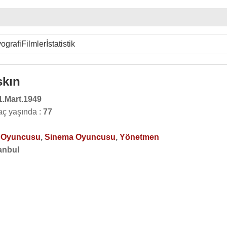
ografi
Filmler
İstatistik
skın
1.Mart.1949
aç yaşında :
77
o Oyuncusu
,
Sinema Oyuncusu
,
Yönetmen
anbul