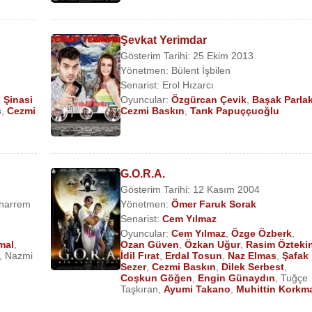
Şevkat Yerimdar
Gösterim Tarihi: 25 Ekim 2013
Yönetmen:
Bülent İşbilen
Senarist:
Erol Hızarcı
,
Şinasi
Oyuncular:
Özgürcan Çevik
,
Başak Parla
ş
,
Cezmi
Cezmi Baskın
,
Tarık Papuççuoğlu
G.O.R.A.
Gösterim Tarihi: 12 Kasım 2004
harrem
Yönetmen:
Ömer Faruk Sorak
Senarist:
Cem Yılmaz
Oyuncular:
Cem Yılmaz
,
Özge Özberk
,
mal
,
Ozan Güven
,
Özkan Uğur
,
Rasim Özteki
,
Nazmi
İdil Fırat
,
Erdal Tosun
,
Naz Elmas
,
Şafak
Sezer
,
Cezmi Baskın
,
Dilek Serbest
,
Coşkun Göğen
,
Engin Günaydın
,
Tuğçe
Taşkıran
,
Ayumi Takano
,
Muhittin Korkm