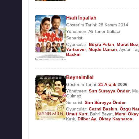
Hadi İnşallah
Gösterim Tarihi: 28 Kasım 2014
Yönetmen:
Ali Taner Baltacı
Senarist:
Oyuncular:
Büşra Pekin
,
Murat Boz
Yurtsever
,
Müjde Uzman
,
Aydan Ta
Baskın
Beynelmilel
Gösterim Tarihi:
21 Aralık
2006
Yönetmen:
Sırrı Süreyya Önder
,
Mu
Gülmez
Senarist:
Sırrı Süreyya Önder
Oyuncular:
Cezmi Baskın
,
Özgü Na
Umut Kurt
,
Bahri Beyat
,
Meral Okay
Kırık
,
Dilber Ay
,
Oktay Kaynarca