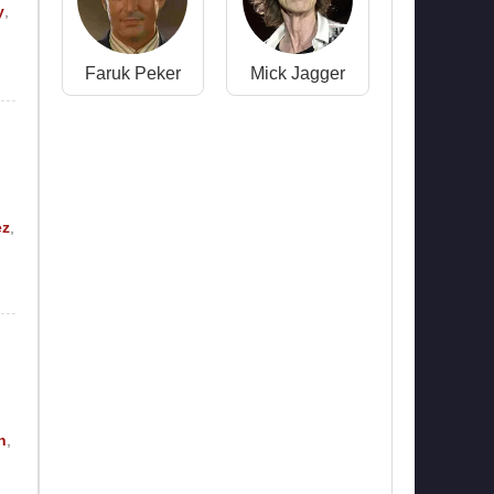
y
,
Faruk Peker
Mick Jagger
ez
,
n
,