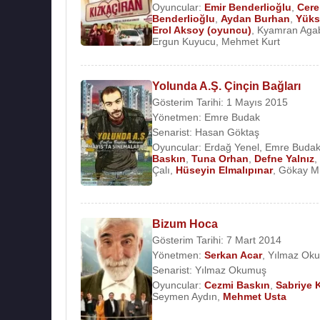
Oyuncular:
Emir Benderlioğlu
,
Cere
Benderlioğlu
,
Aydan Burhan
,
Yüks
Erol Aksoy (oyuncu)
,
Kyamran Aga
Ergun Kuyucu
,
Mehmet Kurt
Yolunda A.Ş. Çinçin Bağları
Gösterim Tarihi: 1 Mayıs 2015
Yönetmen:
Emre Budak
Senarist:
Hasan Göktaş
Oyuncular:
Erdağ Yenel
,
Emre Buda
Baskın
,
Tuna Orhan
,
Defne Yalnız
,
Çalı
,
Hüseyin Elmalıpınar
,
Gökay Mü
Bizum Hoca
Gösterim Tarihi: 7 Mart 2014
Yönetmen:
Serkan Acar
,
Yılmaz Ok
Senarist:
Yılmaz Okumuş
Oyuncular:
Cezmi Baskın
,
Sabriye 
Seymen Aydın
,
Mehmet Usta