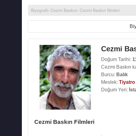
Biyografi
›
Cezmi Baskın
›
Cezmi Baskın filmleri
Biy
Cezmi Ba
Doğum Tarihi:
1
Cezmi Baskın k
Burcu:
Balık
Meslek:
Tiyatr
Doğum Yeri:
İst
Cezmi Baskın Filmleri