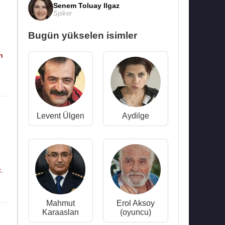
Senem Toluay Ilgaz
Spiker
Bugün yükselen isimler
n
Levent Ülgen
Aydilge
z
,
Mahmut
Erol Aksoy
Karaaslan
(oyuncu)