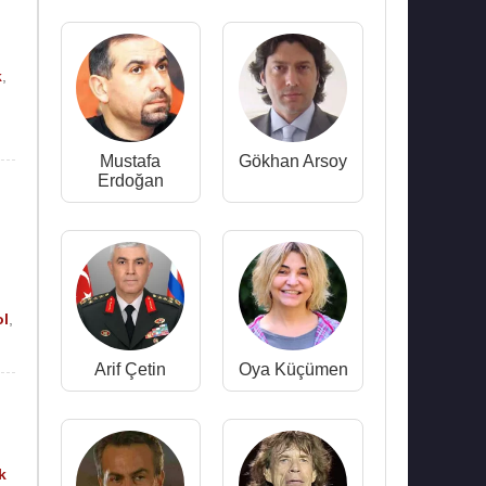
k
,
Mustafa
Gökhan Arsoy
Erdoğan
ol
,
Arif Çetin
Oya Küçümen
k