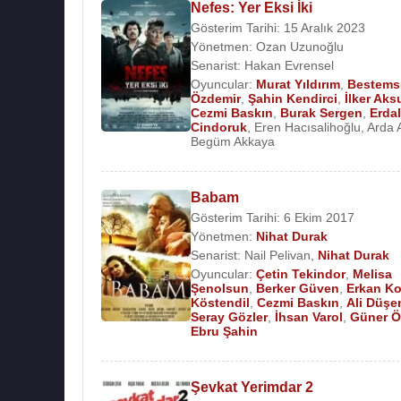
Nefes: Yer Eksi İki
Gösterim Tarihi: 15 Aralık 2023
Yönetmen:
Ozan Uzunoğlu
Senarist:
Hakan Evrensel
Oyuncular:
Murat Yıldırım
,
Bestems
Özdemir
,
Şahin Kendirci
,
İlker Ak
Cezmi Baskın
,
Burak Sergen
,
Erdal
Cindoruk
,
Eren Hacısalihoğlu
,
Arda 
Begüm Akkaya
Babam
Gösterim Tarihi: 6 Ekim 2017
Yönetmen:
Nihat Durak
Senarist:
Nail Pelivan
,
Nihat Durak
Oyuncular:
Çetin Tekindor
,
Melisa
Şenolsun
,
Berker Güven
,
Erkan Ko
Köstendil
,
Cezmi Baskın
,
Ali Düşe
Seray Gözler
,
İhsan Varol
,
Güner Ö
Ebru Şahin
Şevkat Yerimdar 2