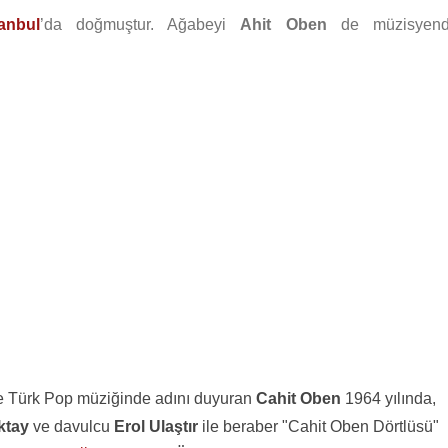
tanbul
’da doğmuştur. Ağabeyi
Ahit Oben
de müzisyendi
 ile Türk Pop müziğinde adını duyuran
Cahit Oben
1964 yılında,
ktay
ve davulcu
Erol Ulaştır
ile beraber "Cahit Oben Dörtlüsü"