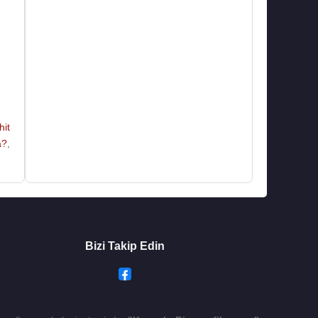
hit
a?
,
ı)
Bizi Takip Edin