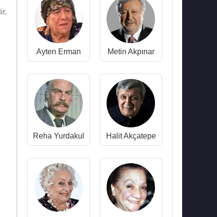
r.
Ayten Erman
Metin Akpınar
Reha Yurdakul
Halit Akçatepe