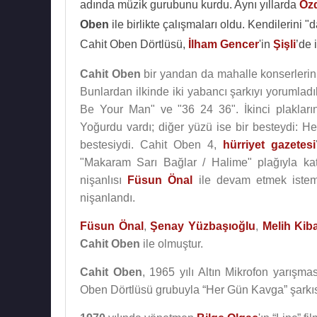
adında müzik gurubunu kurdu. Aynı yıllarda
Öz
Oben
ile birlikte çalışmaları oldu. Kendilerini
Cahit Oben Dörtlüsü,
İlham Gencer
'in
Şişli
’de 
Cahit Oben
bir yandan da mahalle konserlerini 
Bunlardan ilkinde iki yabancı şarkıyı yorumladı
Be Your Man" ve "36 24 36". İkinci plakların
Yoğurdu vardı; diğer yüzü ise bir besteydi: 
bestesiydi. Cahit Oben 4,
hürriyet gazetesi
"Makaram Sarı Bağlar / Halime" plağıyla kat
nişanlısı
Füsun Önal
ile devam etmek isteme
nişanlandı.
Füsun Önal
,
Şenay Yüzbaşıoğlu
,
Melih Kib
Cahit Oben
ile olmuştur.
Cahit Oben
, 1965 yılı Altın Mikrofon yarışma
Oben Dörtlüsü grubuyla “Her Gün Kavga” şarkısıy