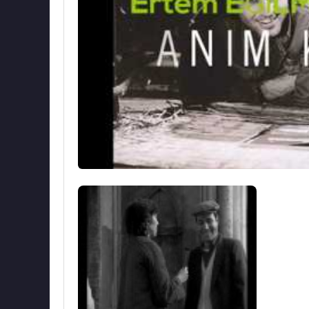
1983
senesinde senaryosunu
Suphi Teknik
Kemal Sunal
’ın oynadığı “
En Büyük Şaban
Reha Yurdakul
,
Hikmet Karagöz
,
Dinçer Ç
Ejder
de rol almıştır.
Ödülleri
:
1973 - Adana Altın Koza Film Festivali - en iyi
1993 - Turizm Bakanlığının "Son 35 yılın En İyi
45'lik Plakları
:
1965 - Makaram Sarı Bağlar / Halime (Hürriyet 
1965 - Silifke'nin Yoğurdu / Hereke (Diskofon)
1965 - I Wanna Be Your Man / 36 24 36 (Ulaştır
1966 - Me (
Şenay Yüzbaşıoğlu
Eşlik Ediyor) /
1966 - Geli Geliver Bana / Rock The Bob (
Füsu
1966 - Her Gün Kavga Var / Şey (Hürriyet Gazet
1971 - (
Altan Karındaş
'ın Vokali İle) Bir Küç
(Atlas)