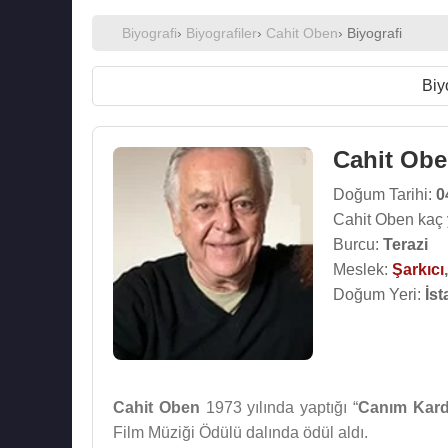
Biyografi
›
Biyografiler
›
Cahit Oben
› Biyografi
Biy
Cahit Ob
Doğum Tarihi:
0
Cahit Oben kaç 
Burcu:
Terazi
Meslek:
Şarkıcı
Doğum Yeri:
İst
Cahit Oben
1973 yılında yaptığı “
Canım Kar
Film Müziği Ödülü dalında ödül aldı.