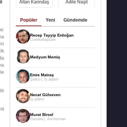
it
Altan Karındaş
Adile Naşit
Popüler
Yeni
Gündemde
r.
Recep Tayyip Erdoğan
na
Cumhurbaşkanı
in
lk
Medyum Memiş
da
na
le
Emre Matraş
Şarkıcı
,
İş adamı
bi
Necat Gülseven
İş adamı
it
Murat Birsel
Gazeteci
,
Anchorman