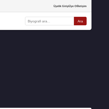
Üyelik Girişi
Üye Ol
İletişim
Ara