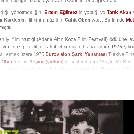
ilminin müziğini besteleyen Cahit Oben’in 14 plağı vardır.
zdığı, yönetmenliğini
Ertem Eğilmez
’in yaptığı ve
Tarık Akan
m Kardeşim
" filminin müziğini
Cahit Oben
yaptı. Bu filmde
Met
ıştır.
en iyi film müziği (Adana Altın Koza Film Festivali) ödülüne la
film müziği teklifini kabul etmemiştir. Daha sonra
1975
yılın
sil etmek üzere 1975
Eurovision Şarkı Yarışması
Türkiye Fina
t Oben
’ne ait
Yeşim (şarkıcı)
’in seslendirdiği “Böyle Mi Başla
imli şarkı 1. mansiyon ödülüne layık görülmüştür. İlk defa girdiği
n
Semiha Yankı
’nın seslendirdiği "Seninle Bir Dakika" şarkı
 sonuncu olmuştu.
kiye Finali'ne ayrıca kendisi de sözleri
Mehmet Teoman
‘a 
list olarak katıldı.
Eurovision Şarkı Yarışması
nda, Türkiye Finali'ne
Cahit Ob
rzu Özkaraman
(Ece) ile birlikte seslendirdiği “Dosta Mektu