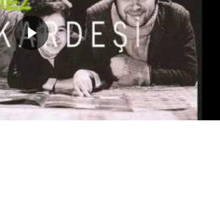
er
’in yazdığı, yönetmenliğini
Kartal Tibet
’in yaptığı başrolün
” filminin müziğini besteledi. Bu filmde ayrıca;
Kamran Uslu
ekmez
,
Ayten Erman
,
Zafer Önen
,
Hüseyin Kutman
,
Yadig
 film müziği, Canım Kardeşim
 35 Bestecisi" ödülü
Gazetesi)
)
 Anytime (
Mehmet Bici
Eşlik Ediyor) (Grafson)
n Önal
Tarafından Seslendiriliyor) (Grafson)
esi)
ücük Aslancık Varmış (Şarkı) / Bir Küçücük Aslancık Varmış (Şak