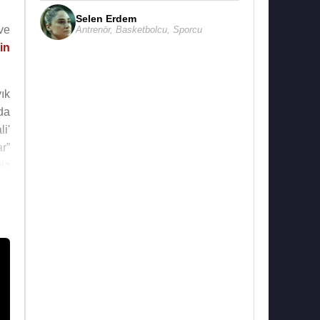
Selen Erdem
ve
Antrenör
,
Basketbolcu
,
Sporcu
in
yık
da
li'
r”
miz
sı
ait
en
,
p”