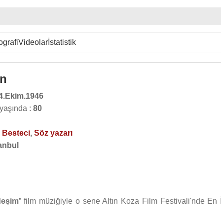
ografi
Videolar
İstatistik
en
4.Ekim.1946
yaşında :
80
,
Besteci
,
Söz yazarı
anbul
deşim
” film müziğiyle o sene Altın Koza Film Festivali'nde En İ