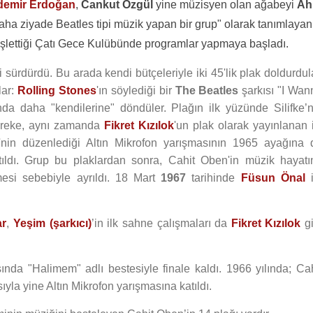
demir Erdoğan
,
Cankut Özgül
yine müzisyen olan ağabeyi
Ah
 "daha ziyade Beatles tipi müzik yapan bir grup" olarak tanımlayan
işlettiği Çatı Gece Kulübünde programlar yapmaya başladı.
sürdürdü. Bu arada kendi bütçeleriyle iki 45'lik plak doldurdula
lar:
Rolling Stones
'ın söylediği bir
The Beatles
şarkısı "I Wan
da daha "kendilerine" döndüler. Plağın ilk yüzünde Silifke’n
Hereke, aynı zamanda
Fikret Kızılok
'un plak olarak yayınlanan i
'nin düzenlediği Altın Mikrofon yarışmasının 1965 ayağına 
ıldı. Grup bu plaklardan sonra, Cahit Oben'in müzik hayatı
si sebebiyle ayrıldı. 18 Mart
1967
tarihinde
Füsun Önal
i
ar
,
Yeşim (şarkıcı)
’in ilk sahne çalışmaları da
Fikret Kızılok
gi
sında "Halimem" adlı bestesiyle finale kaldı. 1966 yılında; Cah
la yine Altın Mikrofon yarışmasına katıldı.