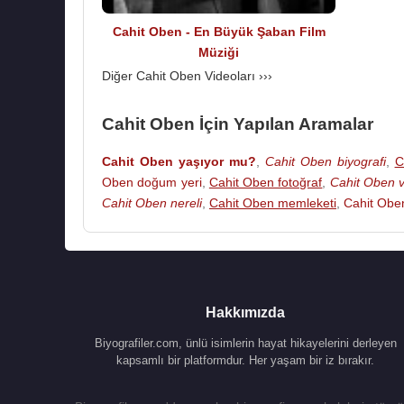
1973 - Ala Gözlerini Sevdiğim Dilber / Sürmeli 
1973 - Karakoyun / Karakoyun Enstrümental (
Cahit Oben - En Büyük Şaban Film
Müziği
1974 - Ona İnanma Buna İnanma / Selam Dostl
Diğer Cahit Oben Videoları ›››
1974 - Zaman Geçiyor / Çekilmez (Diskotür)
1975 - Özlenen Sevgi / Aşkımız Bitmesin (Disko
1977 - Nankör / Seveceksen Beni Sev (1 Numa
Cahit Oben İçin Yapılan Aramalar
Albüm LP (Long Play)
Cahit Oben yaşıyor mu?
,
Cahit Oben biyografi
,
C
1973 - Musical Souvenirs From Turkey (Yonca)
Oben doğum yeri
,
Cahit Oben fotoğraf
,
Cahit Oben 
1976 - Trt Ara Müzikleri 2 (Yonca)
Cahit Oben nereli
,
Cahit Oben memleketi
,
Cahit Oben
2020 - Altın Mikrofon 1965 (DMC)
2020 - Altın Mikrofon 1966 (DMC)
Albüm – Kaset
1978 - Süper Hits - Albüm / Aranjmanalar (bu
Hakkımızda
(Türküola Almanya)
Biyografiler.com, ünlü isimlerin hayat hikayelerini derleyen
1979 - Süper Stars / Aranjmanlar ( bu derleme k
kapsamlı bir platformdur. Her yaşam bir iz bırakır.
1982 - Süper Stars / Aranjmanlar ( bu derleme k