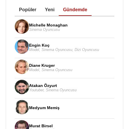
Popüler
Yeni
Gündemde
Michelle Monaghan
Sinema Oyuncusu
Engin Koç
Model
,
Sinema Oyuncusu
,
Dizi Oyuncusu
Diane Kruger
Model
,
Sinema Oyuncusu
Atakan Özyurt
Youtuber
,
Sinema Oyuncusu
Medyum Memiş
Murat Birsel