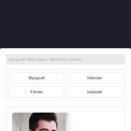
Biyografi
›
Bilal Hancı
›
Bilal Hancı filmleri
Biyografi
Videolar
Filmler
İstatistik