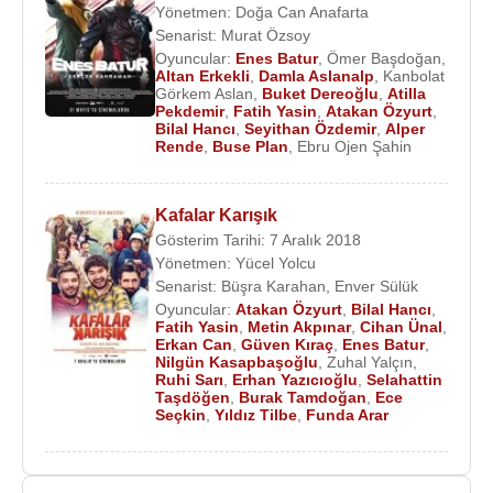
Yönetmen:
Doğa Can Anafarta
Senarist:
Murat Özsoy
Oyuncular:
Enes Batur
,
Ömer Başdoğan
,
Altan Erkekli
,
Damla Aslanalp
,
Kanbolat
Görkem Aslan
,
Buket Dereoğlu
,
Atilla
Pekdemir
,
Fatih Yasin
,
Atakan Özyurt
,
Bilal Hancı
,
Seyithan Özdemir
,
Alper
Rende
,
Buse Plan
,
Ebru Ojen Şahin
Kafalar Karışık
Gösterim Tarihi: 7 Aralık 2018
Yönetmen:
Yücel Yolcu
Senarist:
Büşra Karahan
,
Enver Sülük
Oyuncular:
Atakan Özyurt
,
Bilal Hancı
,
Fatih Yasin
,
Metin Akpınar
,
Cihan Ünal
,
Erkan Can
,
Güven Kıraç
,
Enes Batur
,
Nilgün Kasapbaşoğlu
,
Zuhal Yalçın
,
Ruhi Sarı
,
Erhan Yazıcıoğlu
,
Selahattin
Taşdöğen
,
Burak Tamdoğan
,
Ece
Seçkin
,
Yıldız Tilbe
,
Funda Arar