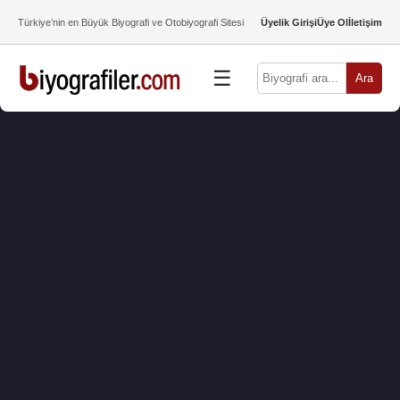
Türkiye’nin en Büyük Biyografi ve Otobiyografi Sitesi
Üyelik Girişi
Üye Ol
İletişim
☰
Ara