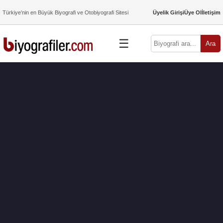
Türkiye’nin en Büyük Biyografi ve Otobiyografi Sitesi
Üyelik Girişi
Üye Ol
İletişim
☰
Ara