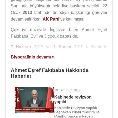
Şanlıurfa büyükşehir belediye başkanı seçildi. 22
Ocak
2013
tarihinde belediye başkanlığı görevini
devam ettirirken,
AK Parti
’ye katılmıştır.
Çok iyi düzeyde İngilizce bilen Ahmet Eşref
Fakıbaba, Evli ve 3 çocuk babasıdır.
7 Haziran
2015 ve
1 Kasım
2015 tarihlerinde
milletvekili genel seçimlerinde
AKP
Şanlıurfa
Biyografinin devamı ››
milletvekili seçilmiştir.
Ahmet Eşref Fakıbaba Hakkında
19 Temmuz
2017
tarihinde yapılan kabine
Haberler
değişikliği ile Başbakan
Binali Yıldırım
tarafından
Ahmet Eşref Fakıbaba
Gıda, Tarım ve Hayvancılık
Bakanı olarak görevlendirildi. Yeni görevini
Faruk
19 Temmuz 2017
Çelik
’den teslim aldı.
Kabinede revizyon
yapıldı
Tarım ve Hayvancılık Bakanı görevini 10 Temmuz
Kabinede revizyon yapıldı
Başbakan Binali Yıldırım ile
2018 tarihinde Cumhurbaşkanı
Recep Tayyip
Cumhurbaşkanı Recep