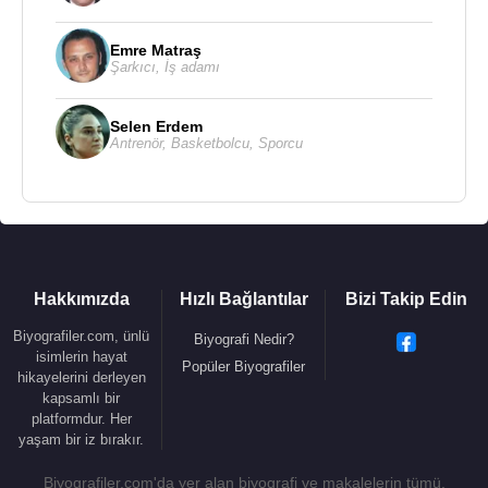
Emre Matraş
Şarkıcı
,
İş adamı
Selen Erdem
Antrenör
,
Basketbolcu
,
Sporcu
Hakkımızda
Hızlı Bağlantılar
Bizi Takip Edin
Biyografiler.com, ünlü
Biyografi Nedir?
isimlerin hayat
Popüler Biyografiler
hikayelerini derleyen
kapsamlı bir
platformdur. Her
yaşam bir iz bırakır.
Biyografiler.com'da yer alan biyografi ve makalelerin tümü,