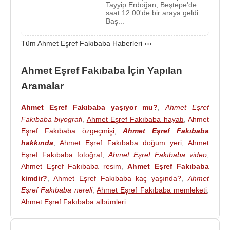
Erdoğan
tarafından Tarım ve Orman Bakanı olarak
Tayyip Erdoğan, Beştepe'de
saat 12.00'de bir araya geldi.
atanan
Bekir Pakdemirli
'ye teslim etti.
Baş...
20 Ekim 2022 tarihinde
AK Parti
Üyeliğinden ve
Tüm Ahmet Eşref Fakıbaba Haberleri ›››
milletvekilliğinden istifa etti.
AK Parti
'den ve
milletvekilliğinden istifa eden Ahmet Eşref
Ahmet Eşref Fakıbaba İçin Yapılan
Fakıbaba,
İyi Parti
'ye katılacağını açıkladı.
Aramalar
Kaynak:Biyografiler.com
Ahmet Eşref Fakıbaba yaşıyor mu?
,
Ahmet Eşref
Fakıbaba biyografi
,
Ahmet Eşref Fakıbaba hayatı
,
Ahmet
Eşref Fakıbaba özgeçmişi
,
Ahmet Eşref Fakıbaba
hakkında
,
Ahmet Eşref Fakıbaba doğum yeri
,
Ahmet
Eşref Fakıbaba fotoğraf
,
Ahmet Eşref Fakıbaba video
,
Ahmet Eşref Fakıbaba resim
,
Ahmet Eşref Fakıbaba
kimdir?
,
Ahmet Eşref Fakıbaba kaç yaşında?
,
Ahmet
Eşref Fakıbaba nereli
,
Ahmet Eşref Fakıbaba memleketi
,
Ahmet Eşref Fakıbaba albümleri