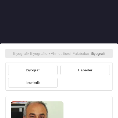
Biyografi
›
Biyografiler
›
Ahmet Eşref Fakıbaba
› Biyografi
Biyografi
Haberler
İstatistik