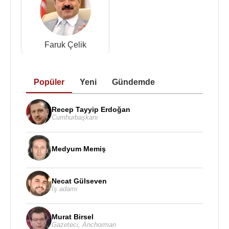
Faruk Çelik
Popüler
Yeni
Gündemde
Recep Tayyip Erdoğan
Cumhurbaşkanı
Medyum Memiş
Necat Gülseven
İş adamı
Murat Birsel
Gazeteci
,
Anchorman