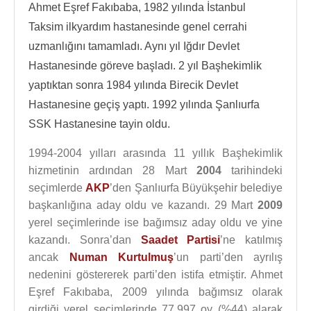
Ahmet Eşref Fakıbaba, 1982 yılında İstanbul
Taksim ilkyardım hastanesinde genel cerrahi
uzmanlığını tamamladı. Aynı yıl Iğdır Devlet
Hastanesinde göreve başladı. 2 yıl Başhekimlik
yaptıktan sonra 1984 yılında Birecik Devlet
Hastanesine geçiş yaptı. 1992 yılında Şanlıurfa
SSK Hastanesine tayin oldu.
1994-2004 yılları arasında 11 yıllık Başhekimlik
hizmetinin ardından 28 Mart
2004
tarihindeki
seçimlerde
AKP
’den Şanlıurfa Büyükşehir belediye
başkanlığına aday oldu ve kazandı. 29 Mart
2009
yerel seçimlerinde ise bağımsız aday oldu ve yine
kazandı. Sonra’dan
Saadet Partisi
’ne katılmış
ancak
Numan Kurtulmuş
’un parti’den ayrılış
nedenini göstererek parti’den istifa etmiştir. Ahmet
Eşref Fakıbaba, 2009 yılında bağımsız olarak
girdiği yerel seçimlerinde 77.997 oy (%44) alarak