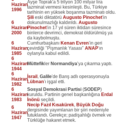
Ayşe Toprak'a 5 trilyon 100 milyar lira
Haziran
tazminat vermesi kesinleşti. Bu, Türkiye
1996
tarihinin en yüksek boşanma tazminatı oldu.
Şili
eski diktatörü
Augusto Pinochet
'in
6
dokunulmazlığı kaldırıldı.
Augusto
Haziran
Pinochet
'in 17 yıl süren iktidarı süresince
2000
binlerce devrimci, demokrat öldürülmüş ya
da kaybolmuştu.
6
Cumhurbaşkanı
Kenan Evren
'in geri
Haziran
çevirdiği "Pişmanlık Yasası"
ANAP
'ın
1985
oylarıyla kabul edildi.
6
Haziran
Müttefik
ler
Normandiya
’ya çıkarma yaptı.
1944
6
İsrail
,
Galile
'de Barış adlı operasyonuyla
Haziran
Lübnan
'ı işgal etti.
1982
6
Sosyal Demokrasi Partisi
(
SODEP
)
Haziran
kuruldu. Partinin genel başkanlığına
Erdal
1983
İnönü
seçildi.
Necip Fazıl Kısakürek
,
Büyük Doğu
6
dergisinde yayımlanan bir şiiri nedeniyle
Haziran
tutuklandı. Gerekçe; padişahlığı övmek ve
1947
Türklüğe hakaret etmek.