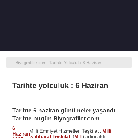
Biyografiler.com
›
Tarihte Yolculuk
›
6 Haziran
Tarihte yolculuk : 6 Haziran
Tarihte 6 haziran günü neler yaşandı.
Tarihte bugün Biyografiler.com
6
Milli Emniyet Hizmetleri Teşkilatı,
Milli
Haziran
İstihbarat Teşkilatı
(
MİT
) adını aldı.