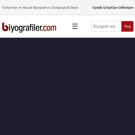
Türkiye’nin en Büyük Biyografi ve Otobiyografi Sitesi
Üyelik Girişi
Üye Ol
İletişim
☰
Ara