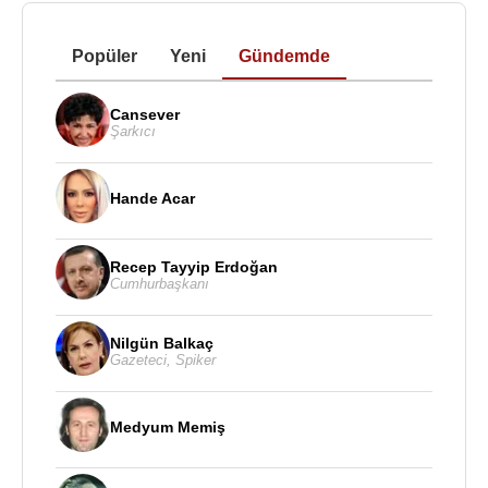
Popüler
Yeni
Gündemde
Cansever
Şarkıcı
Hande Acar
Recep Tayyip Erdoğan
Cumhurbaşkanı
Nilgün Balkaç
Gazeteci
,
Spiker
Medyum Memiş