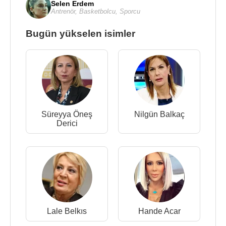
Selen Erdem
Antrenör
,
Basketbolcu
,
Sporcu
Bugün yükselen isimler
Süreyya Öneş
Nilgün Balkaç
Derici
Lale Belkıs
Hande Acar