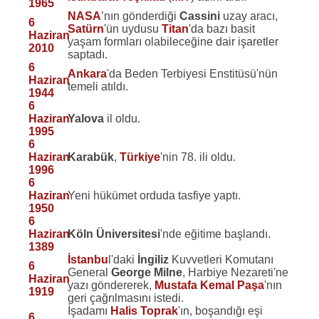
1965
NASA
’nın gönderdiği
Cassini
uzay aracı,
6
Satürn
'ün uydusu
Titan
'da bazı basit
Haziran
yaşam formları olabileceğine dair işaretler
2010
saptadı.
6
Ankara
'da Beden Terbiyesi Enstitüsü'nün
Haziran
temeli atıldı.
1944
6
Haziran
Yalova
il oldu.
1995
6
Haziran
Karabük
,
Türkiye
'nin 78. ili oldu.
1996
6
Haziran
Yeni hükümet orduda tasfiye yaptı.
1950
6
Haziran
Köln Üniversitesi
'nde eğitime başlandı.
1389
İstanbu
l'daki
İngiliz
Kuvvetleri Komutanı
6
General
George Milne
, Harbiye Nezareti'ne
Haziran
yazı göndererek,
Mustafa Kemal Paşa
'nın
1919
geri çağrılmasını istedi.
İşadamı
Halis Toprak
'ın, boşandığı eşi
6