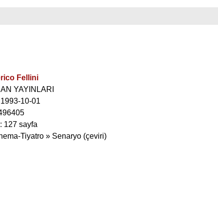
ico Fellini
İSAN YAYINLARI
: 1993-10-01
496405
: 127 sayfa
nema-Tiyatro » Senaryo (çeviri)