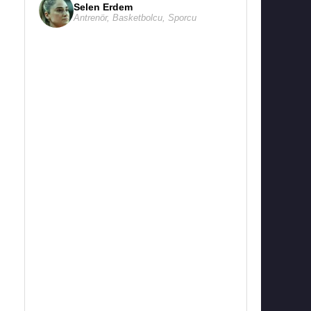
Selen Erdem
Antrenör
,
Basketbolcu
,
Sporcu