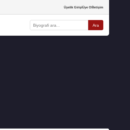
Üyelik Girişi
Üye Ol
İletişim
Ara