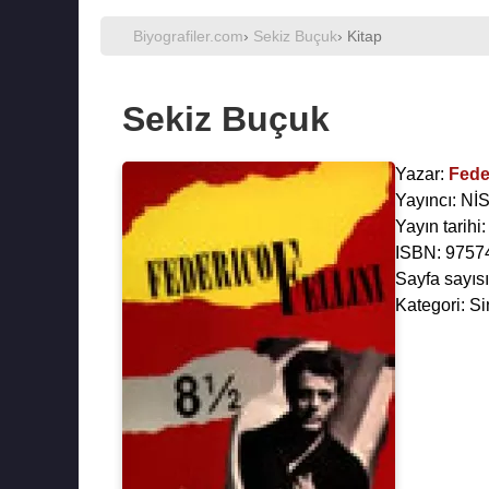
Biyografiler.com
›
Sekiz Buçuk
› Kitap
Sekiz Buçuk
Yazar:
Feder
Yayıncı: N
Yayın tarihi
ISBN: 9757
Sayfa sayısı
Kategori: Si