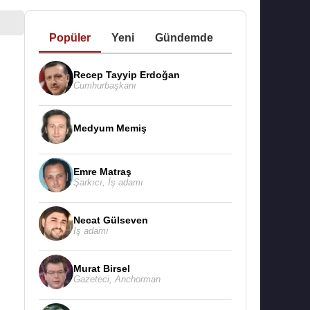
Popüler
Yeni
Gündemde
Recep Tayyip Erdoğan
Cumhurbaşkanı
Medyum Memiş
Emre Matraş
Şarkıcı
,
İş adamı
Necat Gülseven
İş adamı
Murat Birsel
Gazeteci
,
Anchorman