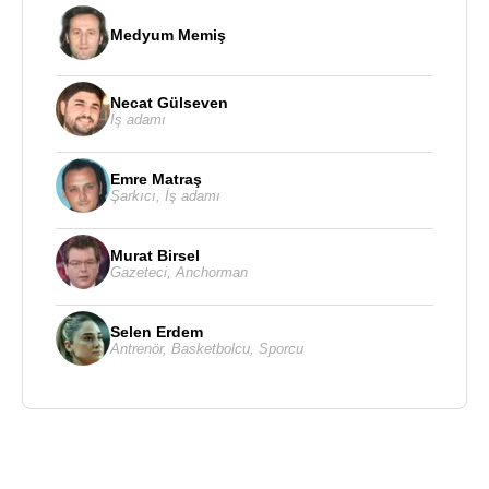
Medyum Memiş
Necat Gülseven
İş adamı
Emre Matraş
Şarkıcı
,
İş adamı
Murat Birsel
Gazeteci
,
Anchorman
Selen Erdem
Antrenör
,
Basketbolcu
,
Sporcu