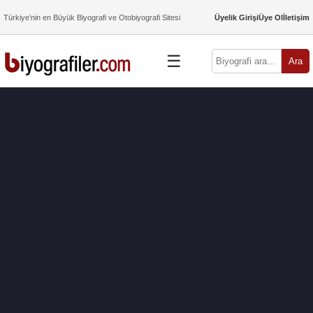
Türkiye’nin en Büyük Biyografi ve Otobiyografi Sitesi
Üyelik Girişi
Üye Ol
İletişim
☰
Ara