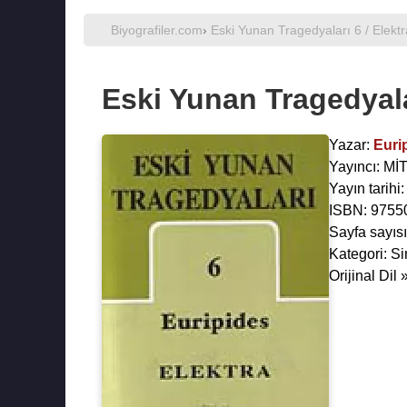
Biyografiler.com
›
Eski Yunan Tragedyaları 6 / Elektr
Eski Yunan Tragedyalar
Yazar:
Euri
Yayıncı: M
Yayın tarihi
ISBN: 9755
Sayfa sayısı
Kategori: Si
Orijinal Dil