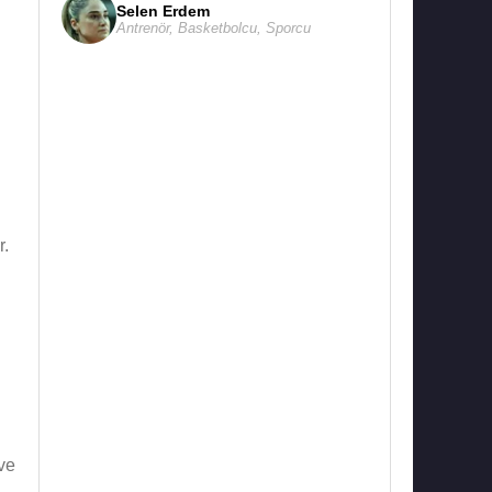
Selen Erdem
Antrenör
,
Basketbolcu
,
Sporcu
r.
 ve