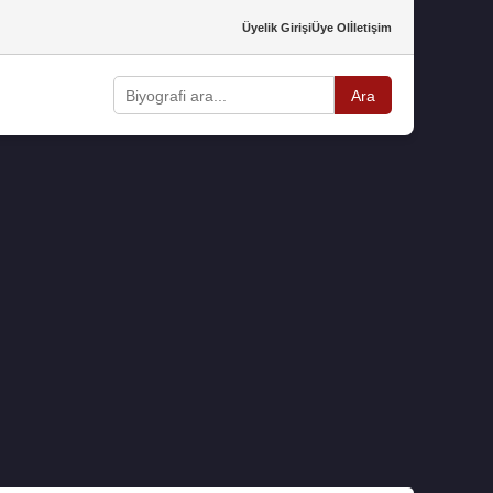
Üyelik Girişi
Üye Ol
İletişim
Ara