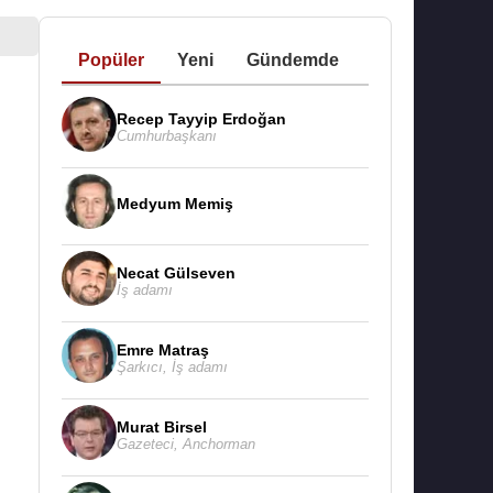
Popüler
Yeni
Gündemde
Recep Tayyip Erdoğan
Cumhurbaşkanı
Medyum Memiş
Necat Gülseven
İş adamı
Emre Matraş
Şarkıcı
,
İş adamı
Murat Birsel
Gazeteci
,
Anchorman