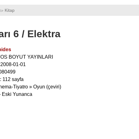
a
› Kitap
ı 6 / Elektra
pides
İTOS BOYUT YAYINLARI
: 2008-01-01
080499
: 112 sayfa
nema-Tiyatro » Oyun (çeviri)
 » Eski Yunanca