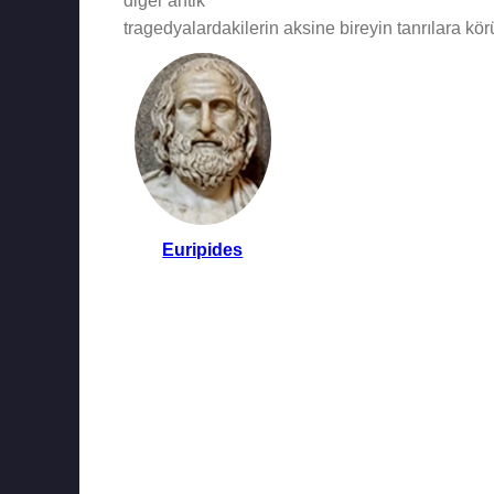
diğer antik
tragedyalardakilerin aksine bireyin tanrılara k
Euripides