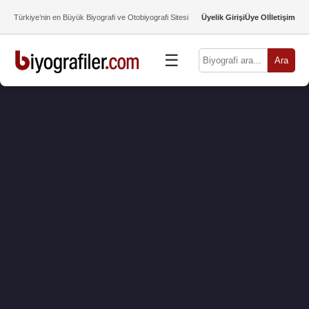
Türkiye’nin en Büyük Biyografi ve Otobiyografi Sitesi
Üyelik Girişi
Üye Ol
İletişim
☰
Ara