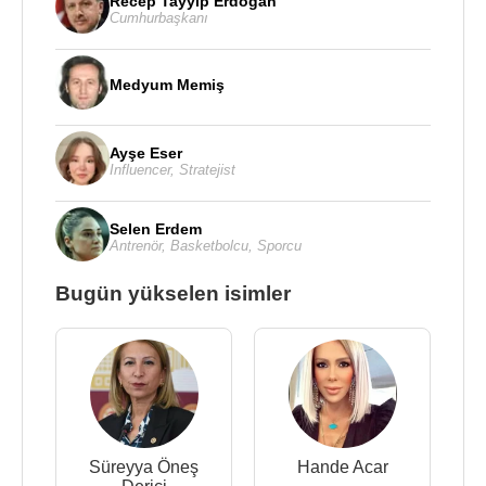
Recep Tayyip Erdoğan
Cumhurbaşkanı
Medyum Memiş
Ayşe Eser
Influencer
,
Stratejist
Selen Erdem
Antrenör
,
Basketbolcu
,
Sporcu
Bugün yükselen isimler
Süreyya Öneş
Hande Acar