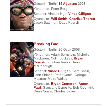
Gösterim Tarihi:
15 Ağustos
2008
Yönetmen:
Peter Berg
Senarist:
Vincent Ngo
,
Vince Gilligan
Oyuncular:
Will Smith
,
Charlize Theron
,
Jason Bateman
,
Daeg Faerch
Breaking Bad
Gösterim Tarihi: 20 Ocak 2008
Yönetmen:
Adam Bernstein
,
Michelle
MacLaren
,
Colin Bucksey
,
Bryan
Cranston
,
Johan Renck
,
Terry
McDonough
Senarist:
Vince Gilligan
,
Sam Catlin
,
John Shiban
,
Peter Gould
,
George
Mastras
,
Moira Walley
Oyuncular:
Bryan Cranston
,
Aaron
Paul
,
Giancarlo Esposito
,
Bob Odenkirk
,
Dean Norris
,
Charles Baker