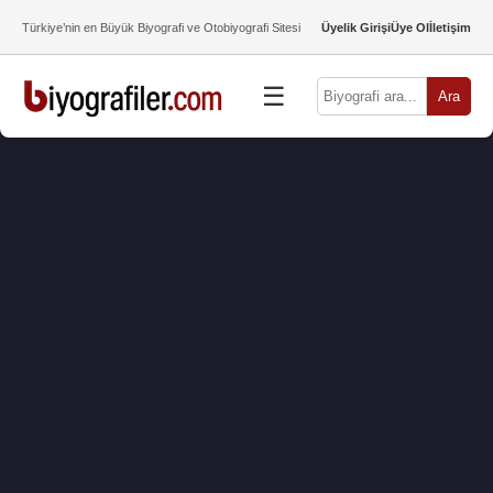
Türkiye’nin en Büyük Biyografi ve Otobiyografi Sitesi
Üyelik Girişi
Üye Ol
İletişim
☰
Ara