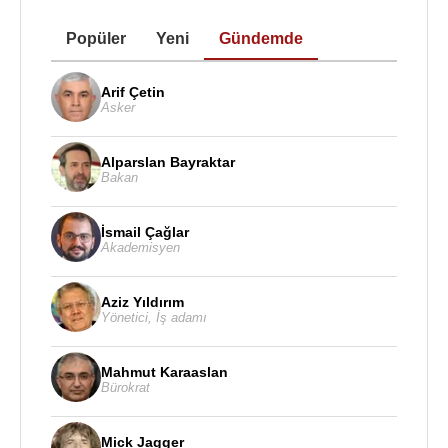
Popüler
Yeni
Gündemde
Arif Çetin
Asker
Alparslan Bayraktar
Bakan
İsmail Çağlar
Akademisyen
Aziz Yıldırım
Yönetici
,
İş adamı
Mahmut Karaaslan
Bürokrat
Mick Jagger