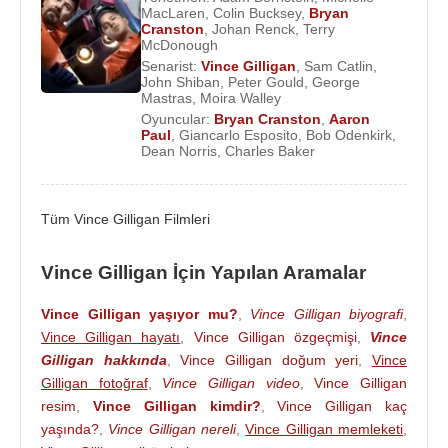
Ödülü'nü aldı. Bu senaryo daha sonra 1998 yılında
MacLaren
,
Colin Bucksey
,
Bryan
filme uyarlandı. Ancak onun asıl televizyon çıkışı
Cranston
,
Johan Renck
,
Terry
McDonough
The X-Files
dizisi ile gerçekleşti.
Chris Carter
Senarist:
Vince Gilligan
,
Sam Catlin
,
tarafından yaratılan bu bilimkurgu-gerilim dizisinde
John Shiban
,
Peter Gould
,
George
Mastras
,
Moira Walley
yazar, yapımcı ve yönetmen olarak görev aldı.
Oyuncular:
Bryan Cranston
,
Aaron
Paul
,
Giancarlo Esposito
,
Bob Odenkirk
,
Vince Gilligan
,
The X-Files
dizisinde çalışırken
Dean Norris
,
Charles Baker
doğaüstü olay, paranoya, kara mizah, karakter
takıntısı ve epizodik gerilim yapısı üzerine güçlü bir
deneyim kazandı. Dizinin unutulmaz bölümlerinden
Tüm Vince Gilligan Filmleri
bazılarını yazdı ve televizyon yazarlığında
karakterin ahlaki sınırlarını zorlama becerisini
Vince Gilligan İçin Yapılan Aramalar
geliştirdi. Bu deneyim, daha sonra
Breaking Bad
Vince Gilligan yaşıyor mu?
,
Vince Gilligan biyografi
,
için kuracağı karanlık ama mizahi dünya açısından
Vince Gilligan hayatı
,
Vince Gilligan özgeçmişi
,
Vince
önemli bir hazırlık oldu.
Gilligan hakkında
,
Vince Gilligan doğum yeri
,
Vince
Vince Gilligan
,
The X-Files
evrenindeki
Gilligan fotoğraf
,
Vince Gilligan video
,
Vince Gilligan
resim
,
Vince Gilligan kimdir?
,
Vince Gilligan kaç
çalışmalarını
The Lone Gunmen
dizisiyle
yaşında?
,
Vince Gilligan nereli
,
Vince Gilligan memleketi
,
sürdürdü. Bu yan dizi, komplo teorileri, teknoloji,