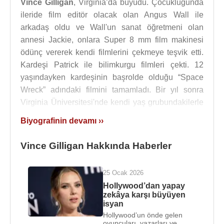
Vince Gilligan
, Virginia’da büyüdü. Çocukluğunda
ileride film editör olacak olan Angus Wall ile
arkadaş oldu ve Wall'un sanat öğretmeni olan
annesi Jackie, onlara Super 8 mm film makinesi
ödünç vererek kendi filmlerini çekmeye teşvik etti.
Kardeşi Patrick ile bilimkurgu filmleri çekti. 12
yaşındayken kardeşinin başrolde olduğu “Space
Wreck” adındaki filmini tamamladı. Bir yıl sonra
Virginia Üniversitesi'nde kendi yaş grubundakilerle
düzenlenen film yarışmasında ödül kazandı.
Biyografinin devamı ››
Çocukluk yıllarında televizyon, sinema, bilimkurgu,
mizah ve hikâye anlatıcılığına ilgi duydu. Annesi
Vince Gilligan Hakkında Haberler
öğretmen olarak çalıştı ve ailesinin desteği, onun
erken yaşta yaratıcı yazarlığa yönelmesinde etkili
25 Ocak 2026
oldu. Gençliğinde film yapımı ve senaryo yazımıyla
Hollywood’dan yapay
ilgilenmeye başladı.
zekâya karşı büyüyen
isyan
Babası
Vince Gilligan
'ı film noir klasikleri,
John
Hollywood’un önde gelen
Wayne
ve
Clint Eastwood
'un western filmleri ile
oyuncuları, yazarları ve