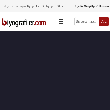
Türkiye’nin en Büyük Biyografi ve Otobiyografi Sitesi
Üyelik Girişi
Üye Ol
İletişim
☰
Ara