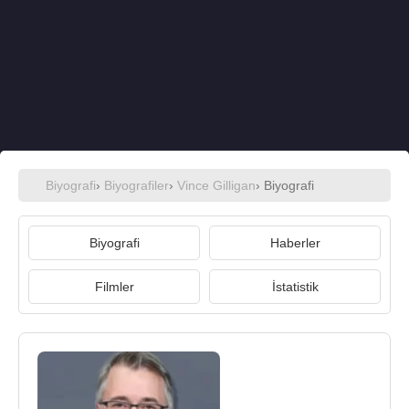
Biyografi
›
Biyografiler
›
Vince Gilligan
› Biyografi
Biyografi
Haberler
Filmler
İstatistik