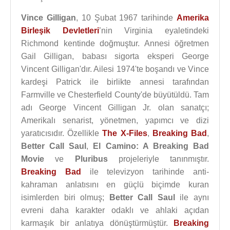
Vince Gilligan
, 10 Şubat 1967 tarihinde
Amerika
Birleşik Devletleri
’nin Virginia eyaletindeki
Richmond kentinde doğmuştur. Annesi öğretmen
Gail Gilligan, babası sigorta eksperi George
Vincent Gilligan'dır. Ailesi 1974'te boşandı ve Vince
kardeşi Patrick ile birlikte annesi tarafından
Farmville ve Chesterfield County'de büyütüldü. Tam
adı George Vincent Gilligan Jr. olan sanatçı;
Amerikalı senarist, yönetmen, yapımcı ve dizi
yaratıcısıdır. Özellikle
The X-Files
,
Breaking Bad
,
Better Call Saul
,
El Camino: A Breaking Bad
Movie
ve
Pluribus
projeleriyle tanınmıştır.
Breaking Bad
ile televizyon tarihinde anti-
kahraman anlatısını en güçlü biçimde kuran
isimlerden biri olmuş;
Better Call Saul
ile aynı
evreni daha karakter odaklı ve ahlaki açıdan
karmaşık bir anlatıya dönüştürmüştür.
Breaking