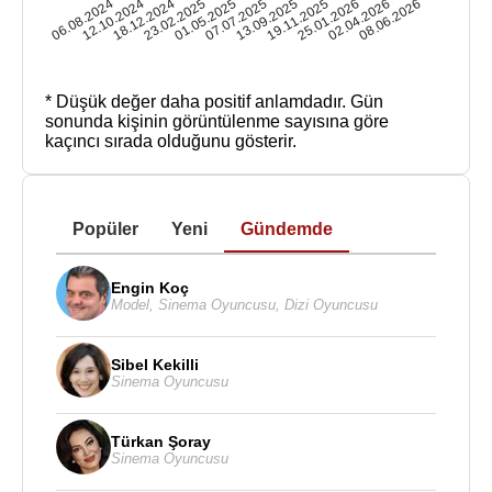
06.08.2024
12.10.2024
18.12.2024
23.02.2025
01.05.2025
07.07.2025
13.09.2025
19.11.2025
25.01.2026
02.04.2026
08.06.2026
* Düşük değer daha positif anlamdadır.
Gün
sonunda kişinin görüntülenme sayısına göre
kaçıncı sırada olduğunu gösterir.
Popüler
Yeni
Gündemde
Engin Koç
Model
,
Sinema Oyuncusu
,
Dizi Oyuncusu
Sibel Kekilli
Sinema Oyuncusu
Türkan Şoray
Sinema Oyuncusu