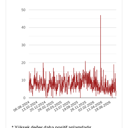
50
40
30
20
10
0
13.10.2024
02.02.2026
13.07.2025
20.12.2024
11.04.2026
19.09.2025
26.02.2025
06.08.2024
18.06.2026
26.11.2025
05.05.2025
* Yüksek değer daha positif anlamdadır.