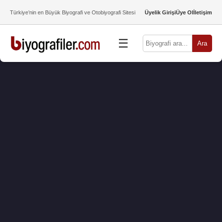
Türkiye’nin en Büyük Biyografi ve Otobiyografi Sitesi
Üyelik Girişi
Üye Ol
İletişim
☰
Ara