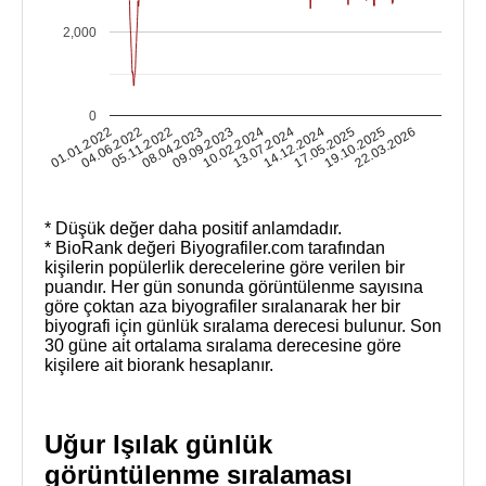
2,000
0
19.10.2025
01.01.2022
05.11.2022
09.09.2023
13.07.2024
17.05.2025
22.03.2026
04.06.2022
08.04.2023
10.02.2024
14.12.2024
* Düşük değer daha positif anlamdadır.
* BioRank değeri Biyografiler.com tarafından
kişilerin popülerlik derecelerine göre verilen bir
puandır. Her gün sonunda görüntülenme sayısına
göre çoktan aza biyografiler sıralanarak her bir
biyografi için günlük sıralama derecesi bulunur. Son
30 güne ait ortalama sıralama derecesine göre
kişilere ait biorank hesaplanır.
Uğur Işılak günlük
görüntülenme sıralaması