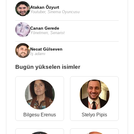
Atakan Özyurt
Youtuber
,
Sinema Oyuncusu
Canan Gerede
Yönetmen
,
Senarist
Necat Gülseven
İş adamı
Bugün yükselen isimler
Bilgesu Erenus
Stelyo Pipis