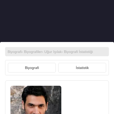
Biyografi
›
Biyografiler
›
Uğur Işılak
› Biyografi İstatistiği
Biyografi
İstatistik