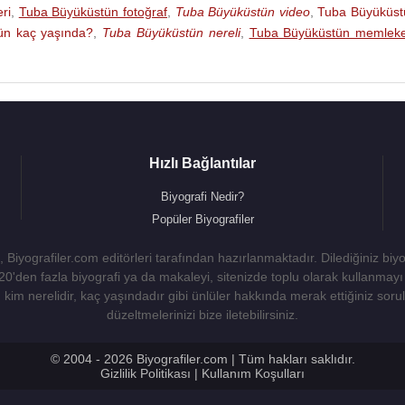
i)
ri
,
Tuba Büyüküstün fotoğraf
,
Tuba Büyüküstün video
,
Tuba Büyüküst
ün kaç yaşında?
,
Tuba Büyüküstün nereli
,
Tuba Büyüküstün memleke
i)
zisi)
Hızlı Bağlantılar
nema Filmi)
Biyografi Nedir?
Popüler Biyografiler
 Biyografiler.com editörleri tarafından hazırlanmaktadır. Dilediğiniz biy
 20'den fazla biyografi ya da makaleyi, sitenizde toplu olarak kullanma
kim nerelidir, kaç yaşındadır gibi ünlüler hakkında merak ettiğiniz sorulara
düzeltmelerinizi bize iletebilirsiniz.
© 2004 - 2026 Biyografiler.com | Tüm hakları saklıdır.
Gizlilik Politikası
|
Kullanım Koşulları