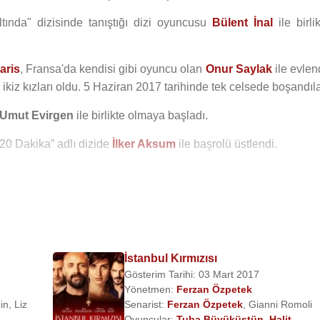
tında" dizisinde tanıştığı dizi oyuncusu
Bülent İnal
ile birli
aris
, Fransa'da kendisi gibi oyuncu olan
Onur Saylak
ile evlen
kiz kızları oldu. 5 Haziran 2017 tarihinde tek celsede boşandıla
Umut Evirgen
ile birlikte olmaya başladı.
20 Dakika” adlı dizide
İlker Aksum
ile başrolü üstlendi.
arak "
Kara Para Aşk
" adlı dizide
Engin Akyürek
,
Erkan C
ı.
çektiği ve başrollerde
Tuba Büyüküstün
,
Caner Cindoruk
,
Haz
vuz Bingöl
'ün oynadığı "Dar Elbise" adlı sinema filminde oynad
İstanbul Kırmızısı
Gösterim Tarihi: 03 Mart 2017
i
Özcan Alper
'in yaptığı “
Rüzgarın Hatıraları
” adlı sinema filmi
Yönetmen:
Ferzan Özpetek
andemirova
,
Murat Daltaban
,
Mustafa Uğurlu
,
Ebru Özk
in
,
Liz
Senarist:
Ferzan Özpetek
,
Gianni Romoli
Oyuncular:
Tuba Büyüküstün
,
Halit