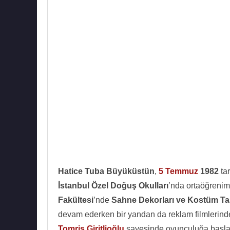
Hatice Tuba Büyüküstün
,
5 Temmuz
1982
ta
İstanbul Özel Doğuş Okulları
’nda ortaöğreni
Fakültesi
’nde
Sahne Dekorları ve Kostüm Ta
devam ederken bir yandan da reklam filmlerind
Tomris Giritlioğlu
sayesinde oyunculuğa başla