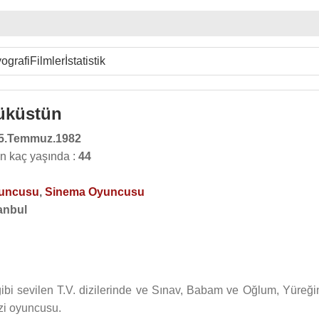
ografi
Filmler
İstatistik
üküstün
5.Temmuz.1982
n kaç yaşında :
44
yuncusu
,
Sinema Oyuncusu
anbul
ibi sevilen T.V. dizilerinde ve Sınav, Babam ve Oğlum, Yüreği
izi oyuncusu.