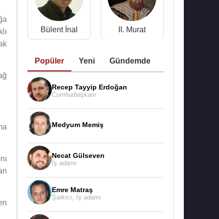
ğa
Bülent İnal
II. Murat
klı
ak
Popüler
Yeni
Gündemde
ağ
Recep Tayyip Erdoğan
Cumhurbaşkanı
Medyum Memiş
ma
Necat Gülseven
ını
İş adamı
an
Emre Matraş
Şarkıcı
,
İş adamı
en