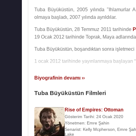
Tuba Büyüküstün, 2005 yılında "Ihlamurlar Al
olmaya başladı, 2007 yılında ayrıldılar.
Tuba Büyüküstün, 28 Temmuz 2011 tarihinde
P
19 Ocak 2012 tarihinde Toprak, Maya adlarında i
Tuba Büyüküstün, boşandıktan sonra işletmeci
1 ocak 2012 tarihinde yayınlanmaya başlayan “
Tuba Büyüküstün
, 2014 yılında baş rolde ol
Biyografinin devamı ››
Aytaç Arman
,
Nebahat Çehre
ile birlikte oynad
Tuba Büyüküstün Filmleri
2015
yılında Iraklı yönetmen
Hiner Saleem
'in 
Ergüçlü
,
İnanç Konukçu
,
Devrim Yakut
ve
Ya
Canan Ergüder
'de bu filmde bir rol almıştı.
Rise of Empires: Ottoman
Gösterim Tarihi: 24 Ocak 2020
2015
yılında senaryosunu yazıp yönetmenliğin
Yönetmen:
Emre Şahin
Onur Saylak
,
Tuba Büyüküstün
,
Sofia Kh
Senarist:
Kelly Mcpherson
,
Emre Şah
Lake
Menderes Samancılar
,
Nihat İleri
rol aldılar.