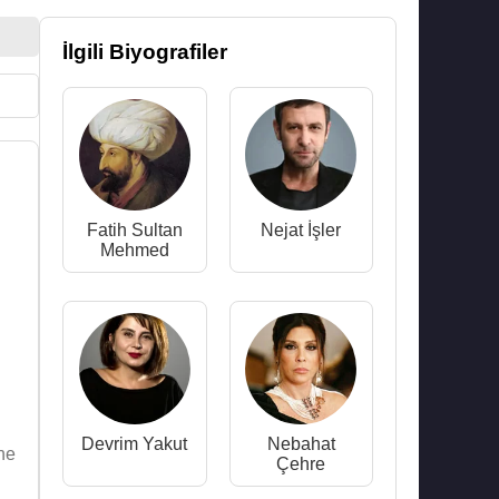
İlgili Biyografiler
Fatih Sultan
Nejat İşler
Mehmed
Devrim Yakut
Nebahat
ne
Çehre