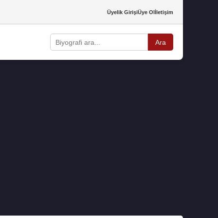
Üyelik Girişi
Üye Ol
İletişim
Ara