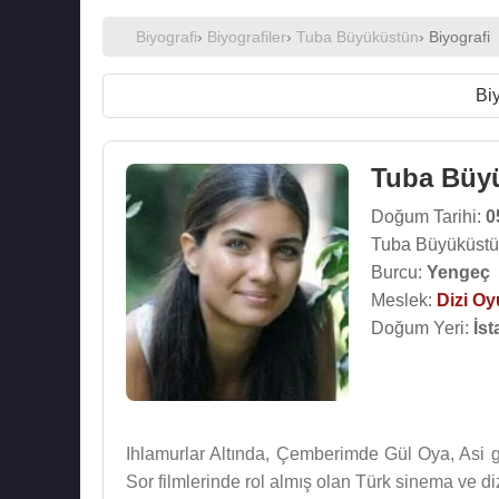
Biyografi
›
Biyografiler
›
Tuba Büyüküstün
› Biyografi
Biy
Tuba Büy
Doğum Tarihi:
0
Tuba Büyüküstü
Burcu:
Yengeç
Meslek:
Dizi O
Doğum Yeri:
İst
Ihlamurlar Altında, Çemberimde Gül Oya, Asi g
Sor filmlerinde rol almış olan Türk sinema ve d