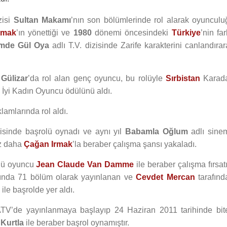
zisi
Sultan Makamı
’nın son bölümlerinde rol alarak oyunculu
rmak
’ın yönettiği ve
1980
dönemi öncesindeki
Türkiye
’nin far
mde Gül Oya
adlı T.V. dizisinde Zarife karakterini canlandırar
i
Gülizar
’da rol alan genç oyuncu, bu rolüyle
Sırbistan
Karad
 İyi Kadın Oyuncu ödülünü aldı.
amlarında rol aldı.
isinde başrolü oynadı ve aynı yıl
Babamla Oğlum
adlı sine
ez daha
Çağan Irmak
’la beraber çalışma şansı yakaladı.
lü oyuncu
Jean Claude Van Damme
ile beraber çalışma fırsat
asında 71 bölüm olarak yayınlanan ve
Cevdet Mercan
tarafınd
ile başrolde yer aldı.
TV’de yayınlanmaya başlayıp 24 Haziran 2011 tarihinde bit
Kurtla
ile beraber başrol oynamıştır.