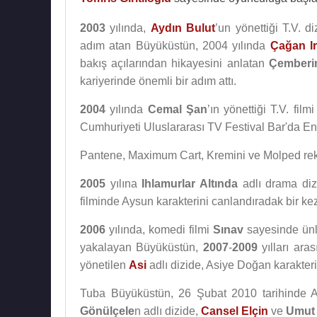
2003
yılında,
Aydın Bulut
’un yönettiği T.V. di
adım atan Büyüküstün, 2004 yılında
Çağan I
bakış açılarından hikayesini anlatan
Çemberi
kariyerinde önemli bir adım attı.
2004
yılında
Cemal Şan
’ın yönettiği T.V. film
Cumhuriyeti Uluslararası TV Festival Bar'da En
Pantene, Maximum Cart, Kremini ve Molped rekl
2005
yılına
Ihlamurlar Altında
adlı drama diz
filminde Aysun karakterini canlandıradak bir k
2006
yılında, komedi filmi
Sınav
sayesinde ün
yakalayan Büyüküstün,
2007
-
2009
yılları ar
yönetilen
Asi
adlı dizide, Asiye Doğan karakteri 
Tuba Büyüküstün, 26 Şubat 2010 tarihinde A
Gönülçele
n adlı dizide,
Cansel Elçin
ve
Umut 