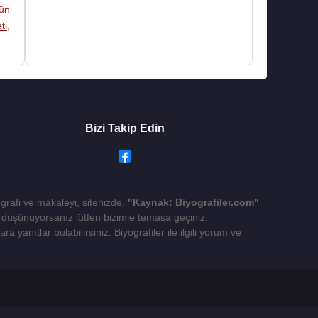
ün
ti
,
Bizi Takip Edin
ografi ve makaleyi, sitenizde,
"Kaynak: Biyografiler.com"
yı düşünüyorsanız lütfen bizimle temasa geçiniz.
 yanıtlar bulabilirsiniz. Biyografiler ile ilgili yorum ve