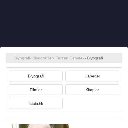
Biyografi
›
Biyografiler
›
Ferzan Özpetek
› Biyografi
Biyografi
Haberler
Filmler
Kitaplar
İstatistik