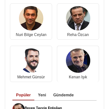
Nejat İşler
,
Mehmet Günsür
,
Tuba Büyüküstün
,
Halit Ergenç
,
Serra Yılmaz
,
Zerrin Tekindor
,
Reha Özcan
gibi oyuncular yer aldı.
29 Eyüll 2018 – 5 Ekim 2018 tarihleri arasında
Antalya Büyükşehir Belediyesi tarafından
Nuri Bilge Ceylan
Reha Özcan
düzenlenen 55. Uluslararası Antalya Film
Festivali’nde Yaşam Boyu Onur Ödülü aldı.
Kitapları :
2015 - Sen Benim Hayatımsın
2014 - İstanbul Kırmızısı
Ödülleri :
Mehmet Günsür
Kenan Işık
2018 - 55. Uluslararası Antalya Film Festivali,
Yaşam Boyu Onur Ödülü
2010 - En İyi Film (Müzikal/Komedi) (Serseri
Popüler
Yeni
Gündemde
Mayınlar) / 64.Gümüş Film Şeritleri Ödülleri
2010 - Jüri Özel Ödülü (Serseri Mayınlar) /
Recep Tayyip Erdoğan