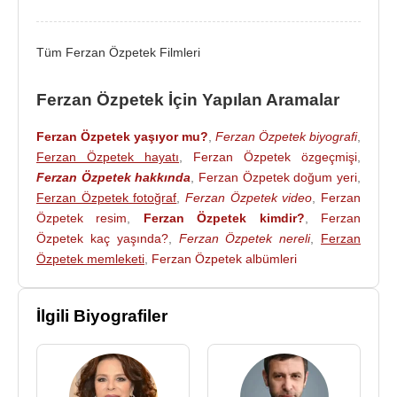
kazandı ve Cahil Periler gibi İtalya’nın en çok
hasılat yapan filmlerinden biri oldu. 11 dalda aday
gösterildiği ve İtalya’nın oskarları sayılan
David di
Tüm Ferzan Özpetek Filmleri
Donatella
ödüllerinde 5 ödül kazanan film,
Avrupa’nın en önemli festivallerinden biri olan, 38.
Ferzan Özpetek İçin Yapılan Aramalar
Uluslararası
Karlovy Film Festivali
'nde En İyi Film,
En İyi Yönetmen ve En İyi Kadın Oyuncu olmak
Ferzan Özpetek yaşıyor mu?
,
Ferzan Özpetek biyografi
,
üzere toplam 3 dalda ödül aldı.
Andrea Guerra
Ferzan Özpetek hayatı
,
Ferzan Özpetek özgeçmişi
,
Ferzan Özpetek hakkında
,
Ferzan Özpetek doğum yeri
,
tarafından film için yazılan müzikler büyük ilgi
Ferzan Özpetek fotoğraf
,
Ferzan Özpetek video
,
Ferzan
topladı.
Özpetek resim
,
Ferzan Özpetek kimdir?
,
Ferzan
2005
yılında İtalya'da ekonomistlerin bir tartışma
Özpetek kaç yaşında?
,
Ferzan Özpetek nereli
,
Ferzan
programında, günümüzdeki yoksulluğa çözüm
Özpetek memleketi
,
Ferzan Özpetek albümleri
olarak gösterdikleri ana fikriyle dikkatleri üzerine
toplayan
Kutsal Yürek
filmini çekti Özpetek. Film,
İlgili Biyografiler
başarılı bir iş kadınının yaşadığı kimlik bunalımı
sonrasında, her şeyi bir kenara bırakarak,
yoksullukla mücadele eden insanlara yardım
etmesini konu alıyordu. 2 ödüle layık görülen Kutsal