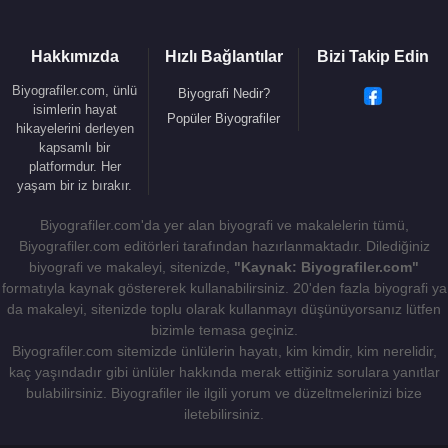
2022 - Venere umana (Sinema Filmi)
2022 - Le fate ignoranti (TV Dizisi)
Hakkımızda
Hızlı Bağlantılar
Bizi Takip Edin
2019 - La dea fortuna /
Şans Tanrıçası
(Sinema
Filmi)
Biyografiler.com, ünlü
Biyografi Nedir?
2019 - Venetika (Kısa Film)
isimlerin hayat
Popüler Biyografiler
hikayelerini derleyen
2018 -
Napoli'nin Sırrı
(Sinema Filmi)
kapsamlı bir
2017 -
İstanbul Kırmızısı
(Sinema Filmi)
platformdur. Her
2014 - Kemerlerinizi Bağlayın - Allacciate Le
yaşam bir iz bırakır.
Cinture (Sinema Filmi)
Biyografiler.com'da yer alan biyografi ve makalelerin tümü,
2012 - Şahane Misafir - Magnifica Presenza
Biyografiler.com editörleri tarafından hazırlanmaktadır. Dilediğiniz
(Sinema Filmi)
biyografi ve makaleyi, sitenizde,
"Kaynak: Biyografiler.com"
2010 - Serseri Mayınlar - Mine Vaganti (Sinema
formatıyla kaynak göstererek kullanabilirsiniz. 20'den fazla biyografi ya
Filmi)
da makaleyi, sitenizde toplu olarak kullanmayı düşünüyorsanız lütfen
bizimle temasa geçiniz.
2008 - Mükemmel Bir Gün - Un Giorno Perfetto
Biyografiler.com sitemizde ünlülerin hayatı, kim kimdir, kim nerelidir,
(Sinema Filmi)
kaç yaşındadır gibi ünlüler hakkında merak ettiğiniz sorulara yanıtlar
2007 - Bir Ömür Yetmez -
Saturno Contro
(Sinema
bulabilirsiniz. Biyografiler ile ilgili yorum ve düzeltmelerinizi bize
Filmi)
iletebilirsiniz.
2005 - Kutsal Yürek - Cuore Sacro (Sinema Filmi)