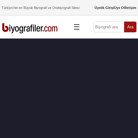
Türkiye’nin en Büyük Biyografi ve Otobiyografi Sitesi
Üyelik Girişi
Üye Ol
İletişim
☰
Ara