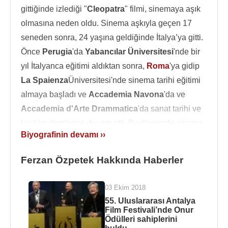
gittiğinde izlediği "
Cleopatra
" filmi, sinemaya aşık
olmasına neden oldu. Sinema aşkıyla geçen 17
seneden sonra, 24 yaşına geldiğinde İtalya’ya gitti.
Önce
Perugia
'da
Yabancılar Üniversitesi
'nde bir
yıl İtalyanca eğitimi aldıktan sonra,
Roma
'ya gidip
La Spaienza
Üniversitesi'nde sinema tarihi eğitimi
almaya başladı ve
Accademia Navona
'da ve
Accademia d'Arte Drammatica
'da sanat tarihi ve
kostüm derslerine devam etti. Bu dönemde sinema
Biyografinin devamı ››
sektöründen insanlarla tanışmak amacıyla,
kendisini gazeteci olarak tanıtıp röportajlar yaptı ve
Ferzan Özpetek Hakkında Haberler
bu sayede sektörde iş buldu.
1982
'de
Julien Beck
ile "
Yaşayan Tiyatro
"da
03 Ekim 2018
çalışmaya başlaması, sinema kariyeri için oldukça
55. Uluslararası Antalya
Film Festivali’nde Onur
önemli oldu. İtalya’nın iki önemli yönetmeni,
Ödülleri sahiplerini
Massimo Troisi
ve
Maurizio Ponzi
'nin asistanlığını