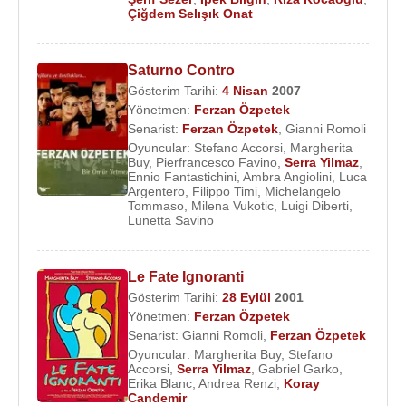
2001
yılı,
Ferzan Özpetek
sinemasının olgunlaşma
Çiğdem Selışık Onat
dönemine girdiğini
Cahil Periler
filmiyle gösterdi.
Senaryosunu
Gianni Romoli
’yle birlikte yazdığı
Saturno Contro
film, İtalya’nın en önemli yönetmenlerinden biri
Gösterim Tarihi:
4 Nisan
2007
olarak anıldığı dönemi başlattı. Cahil Periler,
Yönetmen:
Ferzan Özpetek
Avrupa’daki farklı festivallerden toplam 6 ödül aldı
Senarist:
Ferzan Özpetek
,
Gianni Romoli
ve
Berlin Uluslararası Film Festivali
'nde en iyi film
Oyuncular:
Stefano Accorsi
,
Margherita
Buy
,
Pierfrancesco Favino
,
Serra Yilmaz
,
adaylığına gösterilmesiyle tüm dünyanın ilgisini
Ennio Fantastichini
,
Ambra Angiolini
,
Luca
çekti. İtalya'da gösterimde bulunduğu haftalar
Argentero
,
Filippo Timi
,
Michelangelo
Tommaso
,
Milena Vukotic
,
Luigi Diberti
,
boyunca en fazla izlenen İtalyan filmi oldu. İtalyan
Lunetta Savino
Sineması'nın tanınmış yönetmenlerinden
Nanni
Moretti
'nin "
La Stanza del Figlio
" ve
Giuseppe
Le Fate Ignoranti
Tornatore
'nin "
Malena
"sını geride bırakan
Gösterim Tarihi:
28 Eylül
2001
Özpetek'e övgüler yağdı.
Yönetmen:
Ferzan Özpetek
Senarist:
Gianni Romoli
,
Ferzan Özpetek
Ferzan Özpetek için asıl büyük başarı
2003
yılında
Oyuncular:
Margherita Buy
,
Stefano
çektiği
Karşı Pencere
filmiyle geldi. Yönetmenin
Accorsi
,
Serra Yilmaz
,
Gabriel Garko
,
Erika Blanc
,
Andrea Renzi
,
Koray
dördüncü uzun metrajlı filmi 40’a yakın ödül
Candemir