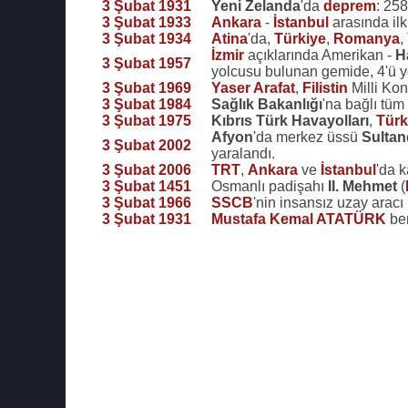
3 Şubat 1931
Yeni Zelanda
'da
deprem
: 258
3 Şubat 1933
Ankara
-
İstanbul
arasında il
3 Şubat 1934
Atina
'da,
Türkiye
,
Romanya
,
İzmir
açıklarında Amerikan -
H
3 Şubat 1957
yolcusu bulunan gemide, 4'ü yo
3 Şubat 1969
Yaser Arafat
,
Filistin
Milli Kon
3 Şubat 1984
Sağlık Bakanlığı
'na bağlı tüm
3 Şubat 1975
Kıbrıs Türk Havayolları
,
Türk
Afyon
'da merkez üssü
Sultan
3 Şubat 2002
yaralandı.
3 Şubat 2006
TRT
,
Ankara
ve
İstanbul
'da k
3 Şubat 1451
Osmanlı padişahı
II. Mehmet
(
3 Şubat 1966
SSCB
'nin insansız uzay aracı
3 Şubat 1931
Mustafa Kemal ATATÜRK
ber