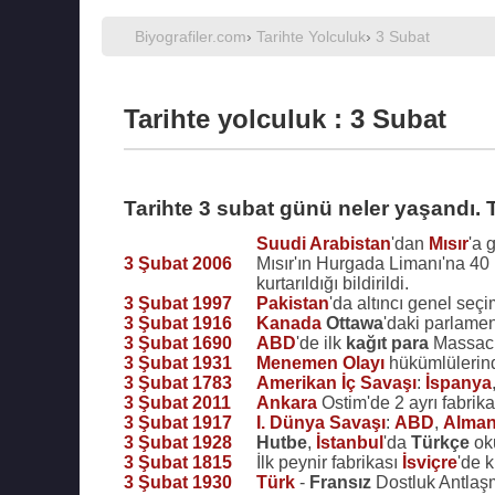
Biyografiler.com
›
Tarihte Yolculuk
›
3 Subat
Tarihte yolculuk : 3 Subat
Tarihte 3 subat günü neler yaşandı. 
Suudi Arabistan
'dan
Mısır
'a 
3 Şubat 2006
Mısır'ın Hurgada Limanı'na 40 
kurtarıldığı bildirildi.
3 Şubat 1997
Pakistan
'da altıncı genel seçi
3 Şubat 1916
Kanada
Ottawa
'daki parlamen
3 Şubat 1690
ABD
'de ilk
kağıt para
Massach
3 Şubat 1931
Menemen Olayı
hükümlülerind
3 Şubat 1783
Amerikan İç Savaşı
:
İspanya
3 Şubat 2011
Ankara
Ostim'de 2 ayrı fabri
3 Şubat 1917
I. Dünya Savaşı
:
ABD
,
Alma
3 Şubat 1928
Hutbe
,
İstanbul
'da
Türkçe
ok
3 Şubat 1815
İlk peynir fabrikası
İsviçre
'de k
3 Şubat 1930
Türk
-
Fransız
Dostluk Antlaş