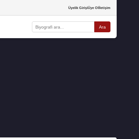
Üyelik Girişi
Üye Ol
İletişim
Ara