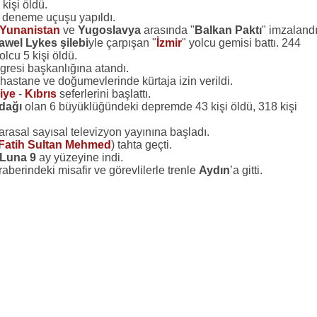
 kişi öldü.
k deneme uçuşu yapıldı.
Yunanistan
ve
Yugoslavya
arasında "
Balkan Paktı
" imzalandı
awel Lykes şilebi
yle çarpışan "
İzmir
" yolcu gemisi battı. 244
lcu 5 kişi öldü.
gresi başkanlığına atandı.
 hastane ve doğumevlerinde kürtaja izin verildi.
iye
-
Kıbrıs
seferlerini başlattı.
dağı
olan 6 büyüklüğündeki depremde 43 kişi öldü, 318 kişi
arasal sayısal televizyon yayınına başladı.
Fatih Sultan Mehmed
) tahta geçti.
Luna 9
ay yüzeyine indi.
aberindeki misafir ve görevlilerle trenle
Aydın
’a gitti.