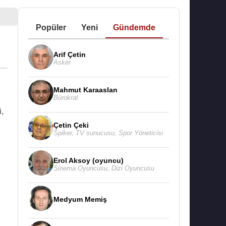
Popüler
Yeni
Gündemde
Arif Çetin
Asker
Mahmut Karaaslan
Bürokrat
,
Çetin Çeki
Spiker
,
TV sunucusu
,
Spor Yöneticisi
Erol Aksoy (oyuncu)
Sinema Oyuncusu
,
Dizi Oyuncusu
Medyum Memiş