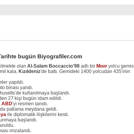
Tarihte bugün Biyografiler.com
gitmekte olan
Al-Salam Boccaccio'98
adlı bir
Mısır
yolcu gemisi
mil kala,
Kızıldeniz
'de battı. Gemideki 1400 yolcudan 435'inin
mler yapıldı.
to binası yandı.
usetts'de kullanılmaya başlandı.
en 27 kişi bugün idam edildi.
,
ABD
'yi resmen tanıdı.
kada patlama meydana geldi.
nya
ile diplomatik ilişkilerini kesti.
unmaya başlandı.
uruldu.
ması imzalandı.