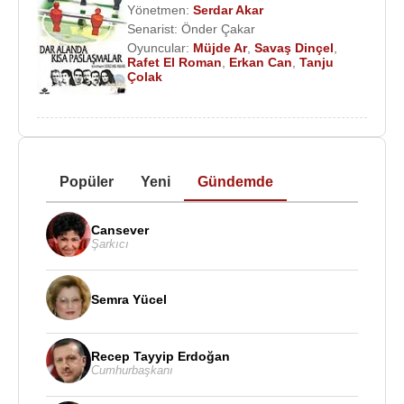
Yönetmen:
Serdar Akar
Senarist:
Önder Çakar
Oyuncular:
Müjde Ar
,
Savaş Dinçel
,
Rafet El Roman
,
Erkan Can
,
Tanju
Çolak
Popüler
Yeni
Gündemde
Cansever
Şarkıcı
Semra Yücel
Recep Tayyip Erdoğan
Cumhurbaşkanı