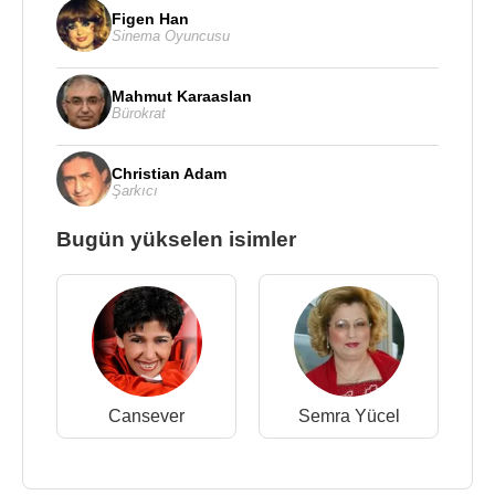
Figen Han
Sinema Oyuncusu
Mahmut Karaaslan
Bürokrat
Christian Adam
Şarkıcı
Bugün yükselen isimler
Cansever
Semra Yücel