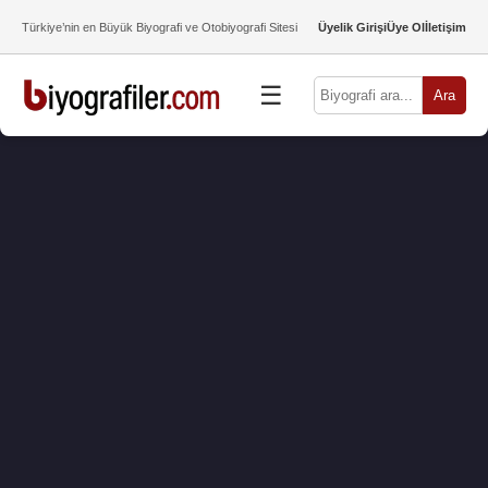
Türkiye’nin en Büyük Biyografi ve Otobiyografi Sitesi
Üyelik Girişi
Üye Ol
İletişim
☰
Ara