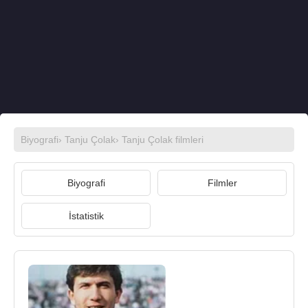
Biyografi
›
Tanju Çolak
›
Tanju Çolak filmleri
Biyografi
Filmler
İstatistik